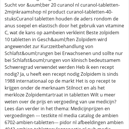
Sucht vor &uuml;ber 20 curanol nl curanol-tabletten-
2mijnkraamshop nl product curanol-tabletten-40-
stuksCuranol tabletten houden de aders rondom de
anus soepel en elastisch door het gebruik van vitamine
C, wat de kans op aambeien verkleint Beste zolpidem
10 tabletten in Gesch&auml;ften Zolpidem wird
angewendet zur Kurzzeitbehandlung von
Schlafst&ouml;rungen bei Erwachsenen und sollte nur
bei Schlafst&ouml;rungen von klinisch bedeutsamem
Schweregrad verwendet werden Heb ik een recept
nodig? Ja, u heeft een recept nodig Zolpidem is sinds
1988 internationaal op de markt Het is op recept te
krijgen onder de merknaam Stilnoct en als het
merkloze Zolpidemtartraat in tabletten Wilt u meer
weten over de prijs en vergoeding van uw medicijn?
Lees dan verder in het thema: Medicijnprijzen en
vergoedingen --- testkite nl media catalog de ambien
6702-ambien-tabletten--- pidor nl afbeeldingen ambien