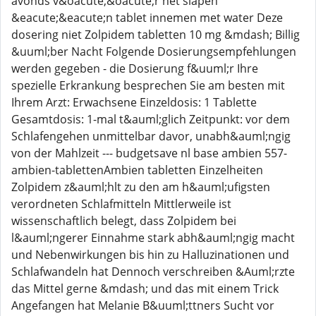
avonds v&oacute;&oacute;r het slapen
&eacute;&eacute;n tablet innemen met water Deze
dosering niet Zolpidem tabletten 10 mg &mdash; Billig
&uuml;ber Nacht Folgende Dosierungsempfehlungen
werden gegeben - die Dosierung f&uuml;r Ihre
spezielle Erkrankung besprechen Sie am besten mit
Ihrem Arzt: Erwachsene Einzeldosis: 1 Tablette
Gesamtdosis: 1-mal t&auml;glich Zeitpunkt: vor dem
Schlafengehen unmittelbar davor, unabh&auml;ngig
von der Mahlzeit --- budgetsave nl base ambien 557-
ambien-tablettenAmbien tabletten Einzelheiten
Zolpidem z&auml;hlt zu den am h&auml;ufigsten
verordneten Schlafmitteln Mittlerweile ist
wissenschaftlich belegt, dass Zolpidem bei
l&auml;ngerer Einnahme stark abh&auml;ngig macht
und Nebenwirkungen bis hin zu Halluzinationen und
Schlafwandeln hat Dennoch verschreiben &Auml;rzte
das Mittel gerne &mdash; und das mit einem Trick
Angefangen hat Melanie B&uuml;ttners Sucht vor