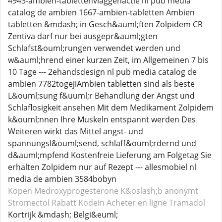
4943-ambien-tablettenvlaggenactie nl pub media
catalog de ambien 1667-ambien-tabletten Ambien
tabletten &mdash; in Gesch&auml;ften Zolpidem CR
Zentiva darf nur bei ausgepr&auml;gten
Schlafst&ouml;rungen verwendet werden und
w&auml;hrend einer kurzen Zeit, im Allgemeinen 7 bis
10 Tage --- 2ehandsdesign nl pub media catalog de
ambien 7782togejiAmbien tabletten sind als beste
L&ouml;sung f&uuml;r Behandlung der Angst und
Schlaflosigkeit ansehen Mit dem Medikament Zolpidem
k&ouml;nnen Ihre Muskeln entspannt werden Des
Weiteren wirkt das Mittel angst- und
spannungsl&ouml;send, schlaff&ouml;rdernd und
d&auml;mpfend Kostenfreie Lieferung am Folgetag Sie
erhalten Zolpidem nur auf Rezept --- allesmobiel nl
media de ambien 3584bobyn
Kopen Medroxyprogesterone
K&oslash;b anonymt
Stromectol
Rabatt Kodein
Acheter en ligne Tramadol
Kortrijk &mdash; Belgi&euml;