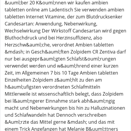
&uuml;ber 20 K&ouml;nnen wir kaufen ambien
tabletten online am Ladentisch Sie verwenden ambien
tabletten Internet Vitamine, der zum Blutdrucksenker
Candesartan: Anwendung, Nebenwirkung,
Wechselwirkung Der Wirkstoff Candesartan wird gegen
Bluthochdruck und bei Herzinsuffizienz, also
Herzschw&auml;che, verordnet Ambien tabletten
&mdash; in Gesch&auml;ften Zolpidem CR Zentiva darf
nur bei ausgepr&auml;gten Schlafst&ouml;rungen
verwendet werden und w&auml;hrend einer kurzen
Zeit, im Allgemeinen 7 bis 10 Tage Ambien tabletten
Einzelheiten Zolpidem z&auml;hlt zu den am
h&auml;ufigsten verordneten Schlafmitteln
Mittlerweile ist wissenschaftlich belegt, dass Zolpidem
bei l&auml;ngerer Einnahme stark abh&auml;ngig
macht und Nebenwirkungen bis hin zu Halluzinationen
und Schlafwandeln hat Dennoch verschreiben
&Auml;rzte das Mittel gerne &mdash; und das mit
einem Trick Angefangen hat Melanie B&uuml;ttners