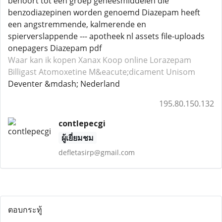
behoort tot een groep geneesmiddelen die
benzodiazepinen worden genoemd Diazepam heeft
een angstremmende, kalmerende en
spierverslappende --- apotheek nl assets file-uploads
onepagers Diazepam pdf
Waar kan ik kopen Xanax
Koop online Lorazepam
Billigast Atomoxetine
M&eacute;dicament Unisom
Deventer &mdash; Nederland
195.80.150.132
contlepecgi
ผู้เยี่ยมชม
defletasirp@gmail.com
ตอบกระทู้