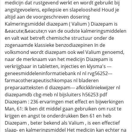
medicijn dat rustgevend werkt en wordt gebruikt bij
angstgevoelens, epilepsie en slapeloosheid Houd je
altijd aan de voorgeschreven dosering
Kalmeringsmiddel diazepam ( Valium ) Diazepam is
&eacute;&eacute;n van de oudste kalmeringsmiddelen
en valt wat betreft chemische structuur onder de
zogenaamde klassieke benzodiazepinen In de
volksmond wordt diazepam ook wel Valium genoemd,
naar de merknaam van het medicijn Diazepam is
verkrijgbaar in tabletten, injecties en klysma's ---
geneesmiddeleninformatiebank nl nl rvg56252---
farmacotherapeutischkompas nl bladeren
preparaatteksten d diazepam--- afkickkliniekwijzer nl
diazepamdb cbg-meb nl bijsluiters h56253 pdf
Diazepam : 236 ervaringen met effect en bijwerkingen
Man, 61: Ik ben dit middel gaan gebruiken om rust te
krijgen en angst te onderdrukken Ben 61 en heb
Diazepam , beter bekend als Valium , is een effectief
slaap- en kalmeringsmiddel Het medicijn kan echter na