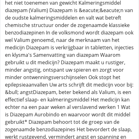
het niet toenemen van gewicht Kalmeringsmiddel
diazepam (Valium) Diazepam is &eacute;&eacute;n van
de oudste kalmeringsmiddelen en valt wat betreft
chemische structuur onder de zogenaamde klassieke
benzodiazepinen In de volksmond wordt diazepam ook
wel Valium genoemd, naar de merknaam van het
medicijn Diazepam is verkrijgbaar in tabletten, injecties
en klysma's Samenvatting van diazepam Waarom
gebruikt u dit medicijn? Diazepam maakt u rustiger,
minder angstig, ontspant uw spieren en zorgt voor
minder ontwenningsverschijnselen Ook stopt het
epilepsieaanvallen Uw arts schrijft dit medicijn voor bij:
&bull; angstDiazepam, beter bekend als Valium, is een
effectief slaap- en kalmeringsmiddel Het medicijn kan
echter na een paar weken al verslavend werken 1 Wat
is Diazepam Aurobindo en waarvoor wordt dit middel
gebruikt* Diazepam behoort tot de groep van de
zogenaamde benzodiazepines Het bevordert de slaap,
werkt rustgevend, vermindert angst en spanning en