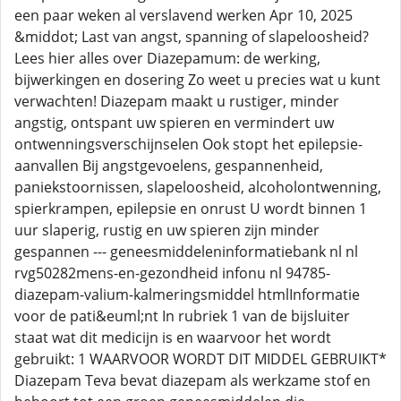
een paar weken al verslavend werken Apr 10, 2025
&middot; Last van angst, spanning of slapeloosheid?
Lees hier alles over Diazepamum: de werking,
bijwerkingen en dosering Zo weet u precies wat u kunt
verwachten! Diazepam maakt u rustiger, minder
angstig, ontspant uw spieren en vermindert uw
ontwenningsverschijnselen Ook stopt het epilepsie-
aanvallen Bij angstgevoelens, gespannenheid,
paniekstoornissen, slapeloosheid, alcoholontwenning,
spierkrampen, epilepsie en onrust U wordt binnen 1
uur slaperig, rustig en uw spieren zijn minder
gespannen --- geneesmiddeleninformatiebank nl nl
rvg50282mens-en-gezondheid infonu nl 94785-
diazepam-valium-kalmeringsmiddel htmlInformatie
voor de pati&euml;nt In rubriek 1 van de bijsluiter
staat wat dit medicijn is en waarvoor het wordt
gebruikt: 1 WAARVOOR WORDT DIT MIDDEL GEBRUIKT*
Diazepam Teva bevat diazepam als werkzame stof en