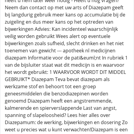
heeft u hem later weer nodig - Heeft u nog vragen?
Neem dan contact op met uw arts of Diazepam geeft
bij langdurig gebruik meer kans op accumulatie bij de
zuigeling en dus meer kans op het optreden van
bijwerkingen Advies: Kan incidenteel waarschijnlijk
veilig worden gebruikt Wees alert op eventuele
bijwerkingen zoals sufheid, slecht drinken en het niet
toenemen van gewicht --- apotheek nl medicijnen
diazepam Informatie voor de pati&euml;nt In rubriek 1
van de bijsluiter staat wat dit medicijn is en waarvoor
het wordt gebruikt: 1 WAARVOOR WORDT DIT MIDDEL
GEBRUIKT* Diazepam Teva bevat diazepam als
werkzame stof en behoort tot een groep
geneesmiddelen die benzodiazepinen worden
genoemd Diazepam heeft een angstremmende,
kalmerende en spierverslappende Last van angst,
spanning of slapeloosheid? Lees hier alles over
Diazepamum: de werking, bijwerkingen en dosering Zo
weet u precies wat u kunt verwachten!Diazepam is een