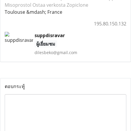
Misoprostol
Ostaa verkosta Zopiclone
Toulouse &mdash; France
195.80.150.132
suppdisravar
ผู้เยี่ยมชม
dilesbeko@gmail.com
ตอบกระทู้