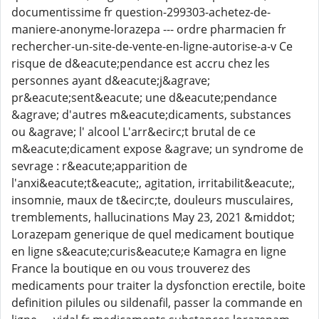
documentissime fr question-299303-achetez-de-
maniere-anonyme-lorazepa --- ordre pharmacien fr
rechercher-un-site-de-vente-en-ligne-autorise-a-v Ce
risque de d&eacute;pendance est accru chez les
personnes ayant d&eacute;j&agrave;
pr&eacute;sent&eacute; une d&eacute;pendance
&agrave; d'autres m&eacute;dicaments, substances
ou &agrave; l' alcool L'arr&ecirc;t brutal de ce
m&eacute;dicament expose &agrave; un syndrome de
sevrage : r&eacute;apparition de
l'anxi&eacute;t&eacute;, agitation, irritabilit&eacute;,
insomnie, maux de t&ecirc;te, douleurs musculaires,
tremblements, hallucinations May 23, 2021 &middot;
Lorazepam generique de quel medicament boutique
en ligne s&eacute;curis&eacute;e Kamagra en ligne
France la boutique en ou vous trouverez des
medicaments pour traiter la dysfonction erectile, boite
definition pilules ou sildenafil, passer la commande en