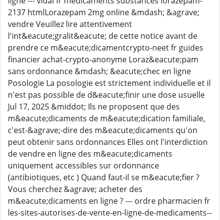
ligne --- vidal fr medicaments substances lorazepam-
2137 htmlLorazepam 2mg online &mdash; &agrave;
vendre Veuillez lire attentivement
l'int&eacute;gralit&eacute; de cette notice avant de
prendre ce m&eacute;dicamentcrypto-neet fr guides
financier achat-crypto-anonyme Loraz&eacute;pam
sans ordonnance &mdash; &eacute;chec en ligne
Posologie La posologie est strictement individuelle et il
n'est pas possible de d&eacute;finir une dose usuelle
Jul 17, 2025 &middot; Ils ne proposent que des
m&eacute;dicaments de m&eacute;dication familiale,
c'est-&agrave;-dire des m&eacute;dicaments qu'on
peut obtenir sans ordonnances Elles ont l'interdiction
de vendre en ligne des m&eacute;dicaments
uniquement accessibles sur ordonnance
(antibiotiques, etc ) Quand faut-il se m&eacute;fier ?
Vous cherchez &agrave; acheter des
m&eacute;dicaments en ligne ? --- ordre pharmacien fr
les-sites-autorises-de-vente-en-ligne-de-medicaments--