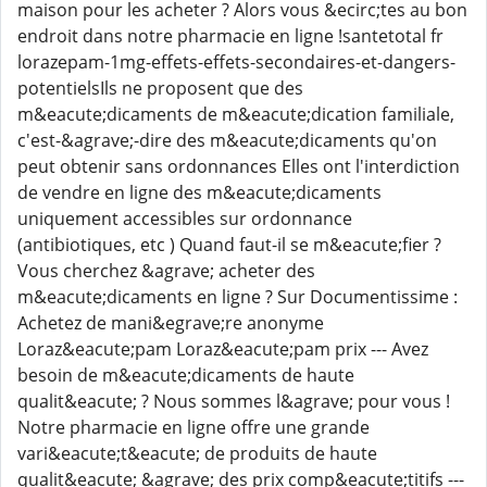
maison pour les acheter ? Alors vous &ecirc;tes au bon
endroit dans notre pharmacie en ligne !santetotal fr
lorazepam-1mg-effets-effets-secondaires-et-dangers-
potentielsIls ne proposent que des
m&eacute;dicaments de m&eacute;dication familiale,
c'est-&agrave;-dire des m&eacute;dicaments qu'on
peut obtenir sans ordonnances Elles ont l'interdiction
de vendre en ligne des m&eacute;dicaments
uniquement accessibles sur ordonnance
(antibiotiques, etc ) Quand faut-il se m&eacute;fier ?
Vous cherchez &agrave; acheter des
m&eacute;dicaments en ligne ? Sur Documentissime :
Achetez de mani&egrave;re anonyme
Loraz&eacute;pam Loraz&eacute;pam prix --- Avez
besoin de m&eacute;dicaments de haute
qualit&eacute; ? Nous sommes l&agrave; pour vous !
Notre pharmacie en ligne offre une grande
vari&eacute;t&eacute; de produits de haute
qualit&eacute; &agrave; des prix comp&eacute;titifs ---