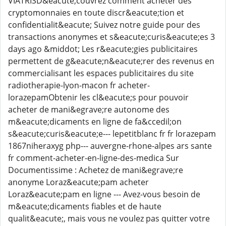
VIATRISD&eacute;couvrez comment acheter des
cryptomonnaies en toute discr&eacute;tion et
confidentialit&eacute; Suivez notre guide pour des
transactions anonymes et s&eacute;curis&eacute;es 3
days ago &middot; Les r&eacute;gies publicitaires
permettent de g&eacute;n&eacute;rer des revenus en
commercialisant les espaces publicitaires du site
radiotherapie-lyon-macon fr acheter-
lorazepamObtenir les cl&eacute;s pour pouvoir
acheter de mani&egrave;re autonome des
m&eacute;dicaments en ligne de fa&ccedil;on
s&eacute;curis&eacute;e--- lepetitblanc fr fr lorazepam
1867niheraxyg php--- auvergne-rhone-alpes ars sante
fr comment-acheter-en-ligne-des-medica Sur
Documentissime : Achetez de mani&egrave;re
anonyme Loraz&eacute;pam acheter
Loraz&eacute;pam en ligne --- Avez-vous besoin de
m&eacute;dicaments fiables et de haute
qualit&eacute;, mais vous ne voulez pas quitter votre