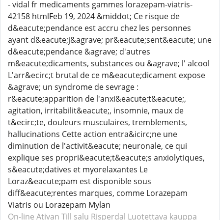
- vidal fr medicaments gammes lorazepam-viatris-
42158 htmlFeb 19, 2024 &middot; Ce risque de
d&eacute;pendance est accru chez les personnes
ayant d&eacute;j&agrave; pr&eacute;sent&eacute; une
d&eacute;pendance &agrave; d'autres
m&eacute;dicaments, substances ou &agrave; l' alcool
L'arr&ecirc;t brutal de ce m&eacute;dicament expose
&agrave; un syndrome de sevrage :
r&eacute;apparition de l'anxi&eacute;t&eacute;,
agitation, irritabilit&eacute;, insomnie, maux de
t&ecirc;te, douleurs musculaires, tremblements,
hallucinations Cette action entra&icirc;ne une
diminution de l'activit&eacute; neuronale, ce qui
explique ses propri&eacute;t&eacute;s anxiolytiques,
s&eacute;datives et myorelaxantes Le
Loraz&eacute;pam est disponible sous
diff&eacute;rentes marques, comme Lorazepam
Viatris ou Lorazepam Mylan
On-line Ativan
Till salu Risperdal
Luotettava kauppa