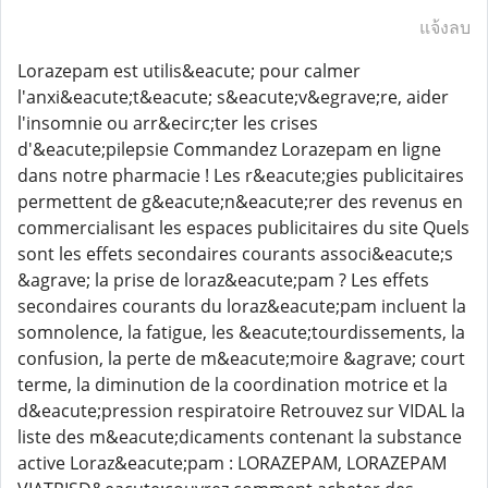
แจ้งลบ
Lorazepam est utilis&eacute; pour calmer
l'anxi&eacute;t&eacute; s&eacute;v&egrave;re, aider
l'insomnie ou arr&ecirc;ter les crises
d'&eacute;pilepsie Commandez Lorazepam en ligne
dans notre pharmacie ! Les r&eacute;gies publicitaires
permettent de g&eacute;n&eacute;rer des revenus en
commercialisant les espaces publicitaires du site Quels
sont les effets secondaires courants associ&eacute;s
&agrave; la prise de loraz&eacute;pam ? Les effets
secondaires courants du loraz&eacute;pam incluent la
somnolence, la fatigue, les &eacute;tourdissements, la
confusion, la perte de m&eacute;moire &agrave; court
terme, la diminution de la coordination motrice et la
d&eacute;pression respiratoire Retrouvez sur VIDAL la
liste des m&eacute;dicaments contenant la substance
active Loraz&eacute;pam : LORAZEPAM, LORAZEPAM