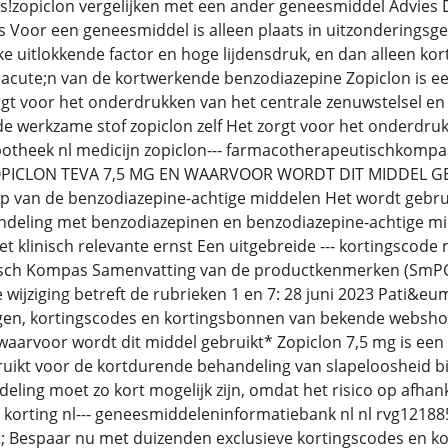
!zopiclon vergelijken met een ander geneesmiddel Advies D
Voor een geneesmiddel is alleen plaats in uitzonderingsgev
ke uitlokkende factor en hoge lijdensdruk, en dan alleen kor
eacute;n van de kortwerkende benzodiazepine Zopiclon is 
orgt voor het onderdrukken van het centrale zenuwstelsel en
 werkzame stof zopiclon zelf Het zorgt voor het onderdruk
potheek nl medicijn zopiclon--- farmacotherapeutischkompas
ZOPICLON TEVA 7,5 MG EN WAARVOOR WORDT DIT MIDDEL GEB
ep van de benzodiazepine-achtige middelen Het wordt gebru
deling met benzodiazepinen en benzodiazepine-achtige mid
t klinisch relevante ernst Een uitgebreide --- kortingscode 
ch Kompas Samenvatting van de productkenmerken (SmPC)
e wijziging betreft de rubrieken 1 en 7: 28 juni 2023 Pati&e
ingen, kortingscodes en kortingsbonnen van bekende webshops
waarvoor wordt dit middel gebruikt* Zopiclon 7,5 mg is een
uikt voor de kortdurende behandeling van slapeloosheid bi
ling moet zo kort mogelijk zijn, omdat het risico op afhank
 korting nl--- geneesmiddeleninformatiebank nl nl rvg121885A
 Bespaar nu met duizenden exclusieve kortingscodes en kor