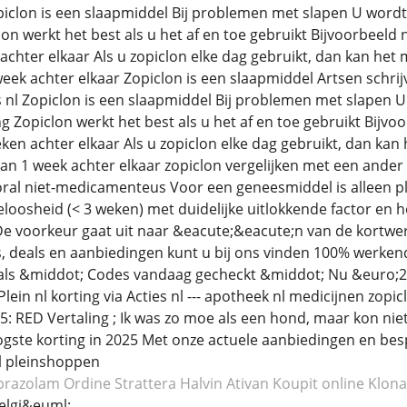
clon is een slaapmiddel Bij problemen met slapen U wordt b
lon werkt het best als u het af en toe gebruikt Bijvoorbeeld 
achter elkaar Als u zopiclon elke dag gebruikt, dan kan he
eek achter elkaar Zopiclon is een slaapmiddel Artsen schrijv
es nl Zopiclon is een slaapmiddel Bij problemen met slapen U
ng Zopiclon werkt het best als u het af en toe gebruikt Bijv
eken achter elkaar Als u zopiclon elke dag gebruikt, dan ka
dan 1 week achter elkaar zopiclon vergelijken met een and
oral niet-medicamenteus Voor een geneesmiddel is alleen pla
loosheid (< 3 weken) met duidelijke uitlokkende factor en h
 De voorkeur gaat uit naar &eacute;&eacute;n van de kortw
 deals en aanbiedingen kunt u bij ons vinden 100% werkende
ls &middot; Codes vandaag gecheckt &middot; Nu &euro;2 ko
Plein nl korting via Acties nl --- apotheek nl medicijnen zopi
: RED Vertaling ; Ik was zo moe als een hond, maar kon niet 
gste korting in 2025 Met onze actuele aanbiedingen en bespaa
nl pleinshoppen
prazolam
Ordine Strattera
Halvin Ativan
Koupit online Klo
elgi&euml;