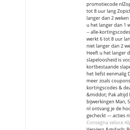
promotiecode nlZopi
tot 8 uur lang Zopic
langer dan 2 weken 
u het langer dan 1 w
-- alle-kortingscod
werkt 6 tot 8 uur la
niet langer dan 2 w
Heeft u het langer 
slapeloosheid is vo
kortbestaande slape
het liefst eenmalig
meer zoals coupons,
kortingscodes & dea
&middot; Pak altijd 
bijwerkingen Man, 55
nl ontvang je de hoo
gecheckt --- acties 
Consegna veloce Al
Verviers &mdash; B