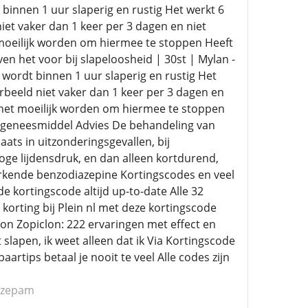
innen 1 uur slaperig en rustig Het werkt 6
niet vaker dan 1 keer per 3 dagen en niet
t moeilijk worden om hiermee te stoppen Heeft
en het voor bij slapeloosheid | 30st | Mylan -
 wordt binnen 1 uur slaperig en rustig Het
oorbeeld niet vaker dan 1 keer per 3 dagen en
n het moeilijk worden om hiermee te stoppen
er geneesmiddel Advies De behandeling van
ats in uitzonderingsgevallen, bij
oge lijdensdruk, en dan alleen kortdurend,
erkende benzodiazepine Kortingscodes en veel
 kortingscode altijd up-to-date Alle 32
rting bij Plein nl met deze kortingscode
clon Zopiclon: 222 ervaringen met effect en
slapen, ik weet alleen dat ik Via Kortingscode
rtips betaal je nooit te veel Alle codes zijn
nazepam