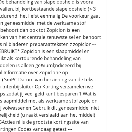
e behandeling van slapeloosheid is vooral
allen, bij kortbestaande slapeloosheid (< 3
tdurend, het liefst eenmalig De voorkeur gaat
een geneesmiddel met de werkzame stof
 behoort dan ook tot Zopiclon is een
ken van het centrale zenuwstelsel en behoort
 nl bladeren preparaatteksten z zopiclon---
RUIKT* Zopiclon is een slaapmiddel en
ikt als kortdurende behandeling van
delen is alleen ge&iuml;ndiceerd bij
nl Informatie over Zopiclone op
 SmPC Datum van herziening van de tekst:
uml;ntenbijsluiter Op Korting verzamelen we
 zodat jij veel geld kunt besparen 1 Wat is
 slaapmiddel met als werkzame stof zopiclon
j volwassenen Gebruik dit geneesmiddel niet
elijkheid (u raakt verslaafd aan het middel)
cties nl is de grootste kortingssite van
tingen Codes vandaag getest ---