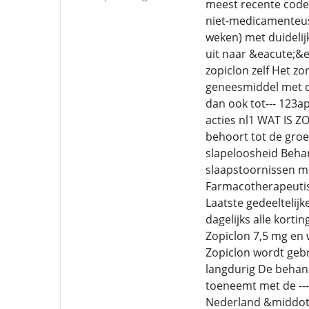
meest recente codes
niet-medicamenteus 
weken) met duidelij
uit naar &eacute;&
zopiclon zelf Het z
geneesmiddel met de
dan ook tot--- 123a
acties nl1 WAT IS 
behoort tot de gro
slapeloosheid Behan
slaapstoornissen me
Farmacotherapeutis
Laatste gedeeltelijk
dagelijks alle kort
Zopiclon 7,5 mg en 
Zopiclon wordt gebr
langdurig De behande
toeneemt met de ---
Nederland &middot;