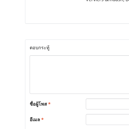
ตอบกระทู้
ชื่อผู้โพส
*
อีเมล
*