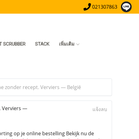
021307863
T SCRUBBER
STACK
เพิ่มเติม
ne zonder recept. Verviers — België
. Verviers —
แจ้งลบ
ing op je online bestelling Bekijk nu de