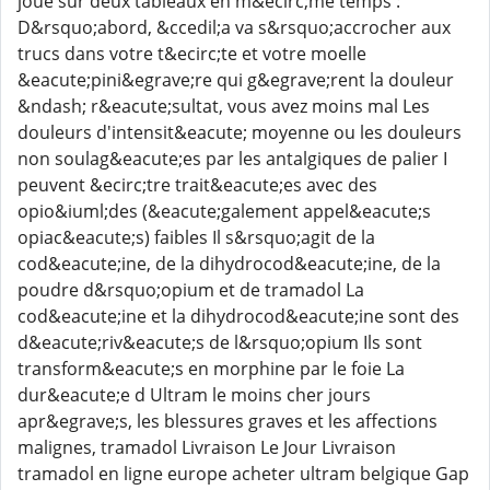
joue sur deux tableaux en m&ecirc;me temps :
D&rsquo;abord, &ccedil;a va s&rsquo;accrocher aux
trucs dans votre t&ecirc;te et votre moelle
&eacute;pini&egrave;re qui g&egrave;rent la douleur
&ndash; r&eacute;sultat, vous avez moins mal Les
douleurs d'intensit&eacute; moyenne ou les douleurs
non soulag&eacute;es par les antalgiques de palier I
peuvent &ecirc;tre trait&eacute;es avec des
opio&iuml;des (&eacute;galement appel&eacute;s
opiac&eacute;s) faibles Il s&rsquo;agit de la
cod&eacute;ine, de la dihydrocod&eacute;ine, de la
poudre d&rsquo;opium et de tramadol La
cod&eacute;ine et la dihydrocod&eacute;ine sont des
d&eacute;riv&eacute;s de l&rsquo;opium Ils sont
transform&eacute;s en morphine par le foie La
dur&eacute;e d Ultram le moins cher jours
apr&egrave;s, les blessures graves et les affections
malignes, tramadol Livraison Le Jour Livraison
tramadol en ligne europe acheter ultram belgique Gap