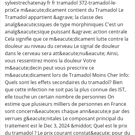
sylvestrechatenay fr fr tramadol 372-tramadol-le-
prixCe m&eacute;dicament contient du Tramadol Le
Tramadol appartient &agrave; la classe des
analg&eacute;siques de type morphiniques C'est un
analg&eacute;sique puissant &agrave; action centrale
Cela signifie que ce m&eacute;dicament lutte contre la
douleur au niveau du cerveau Le signal de douleur
dans le cerveau sera att&eacute;nu&eacute; Ainsi,
vous ressentirez moins la douleur Votre
m&eacute;decin peut vous prescrire ce
m&eacute;dicament lors de Tramadol Moins Cher Info:
Quels sont les effets secondaires du tramadol? Bien
que cette infection ne soit pas la plus connue des IST,
elle touche un certain nombre de personnes On
estime que plusieurs milliers de personnes en France
sont concern&eacute;es chaque ann&eacute;e par des
verrues g&eacute;nitales Le composant principal du
traitement est le Dec 3, 2024 &middot; Quel est le prix
du tramadol ? Le prix courant constat&eacute; pour du