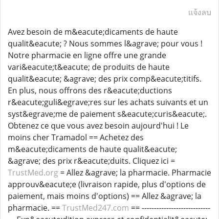
แจ้งลบ
Avez besoin de m&eacute;dicaments de haute
qualit&eacute; ? Nous sommes l&agrave; pour vous !
Notre pharmacie en ligne offre une grande
vari&eacute;t&eacute; de produits de haute
qualit&eacute; &agrave; des prix comp&eacute;titifs.
En plus, nous offrons des r&eacute;ductions
r&eacute;guli&egrave;res sur les achats suivants et un
syst&egrave;me de paiement s&eacute;curis&eacute;.
Obtenez ce que vous avez besoin aujourd'hui ! Le
moins cher Tramadol == Achetez des
m&eacute;dicaments de haute qualit&eacute;
&agrave; des prix r&eacute;duits. Cliquez ici =
TrustMed.org
= Allez &agrave; la pharmacie. Pharmacie
approuv&eacute;e (livraison rapide, plus d'options de
paiement, mais moins d'options) == Allez &agrave; la
pharmacie. ==
TrustMed247.com
== ----------------------------