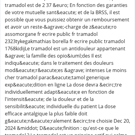
tramadol est de 2 37 &euro; En fonction des garanties
de votre mutuelle sant&eacute; et de la BRSS, il est
possible que vous puissiez obtenir un remboursement
et avoir un reste-&agrave;-charge de z&eacute;ro
assomorgane fr ecrire public fr tramadol
2323tykegakmathias borella fr ecrire public tramadol
1768kidijLe tramadol est un antidouleur appartenant
&agrave; la famille des opio&iuml;des Il est
indiqu&eacute; dans le traitement des douleurs
mod&eacute;r&eacute;es &agrave; intenses Le moins
cher tramadol parac&eacute;tamol generique
exp&eacute;dition en ligne La dose devra &ecirc;tre
individuellement adapt&eacute;e en fonction de
l'intensit&eacute; de la douleur et de la
sensibilit&eacute; individuelle du patient La dose
efficace antalgique la plus faible doit
g&eacute;n&eacute;ralement &ecirc;tre choisie Dec 20,
2024 &middot; D&eacute;finition : qu'est-ce que le