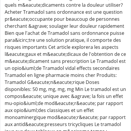
quels m&eacute;dicaments contre la douleur utiliser?
Acheter Tramadol sans ordonnance est une question
pr&eacute;occupante pour beaucoup de personnes
cherchant &agrave; soulager leur douleur rapidement
Bien que l'achat de Tramadol sans ordonnance puisse
para&icirc;tre une solution pratique, il comporte des
risques importants Cet article explorera les aspects
l&eacute;gaux et m&eacute;dicaux de l'obtention de ce
m&eacute;dicament sans prescription Le Tramadol est
un opio&iuml;de Tramadol vidal effects secondaires
Tramadol en ligne pharmacie moins cher Produits:
Tramadol G&eacute;n&eacute;rique Doses
disponibles: 50 mg, mg, mg, mg Min Le tramadol est un
compos&eacute; unique avec &agrave; la fois un effet
mu-opio&iuml;de mod&eacute;r&eacute; par rapport
aux opio&iuml;des classiques et un effet
monoaminergique mod&eacute;r&eacute; par rapport
aux antid&eacute;presseurs tricycliques Le tramadol