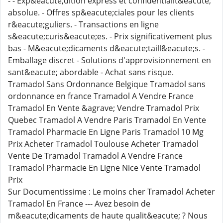
- - Exp&eacute;dition express et confidentialit&eacute;
absolue. - Offres sp&eacute;ciales pour les clients
r&eacute;guliers. - Transactions en ligne
s&eacute;curis&eacute;es. - Prix significativement plus
bas - M&eacute;dicaments d&eacute;taill&eacute;s. -
Emballage discret - Solutions d'approvisionnement en
sant&eacute; abordable - Achat sans risque.
Tramadol Sans Ordonnance Belgique Tramadol sans
ordonnance en france Tramadol A Vendre France
Tramadol En Vente &agrave; Vendre Tramadol Prix
Quebec Tramadol A Vendre Paris Tramadol En Vente
Tramadol Pharmacie En Ligne Paris Tramadol 10 Mg
Prix Acheter Tramadol Toulouse Acheter Tramadol
Vente De Tramadol Tramadol A Vendre France
Tramadol Pharmacie En Ligne Nice Vente Tramadol
Prix
Sur Documentissime : Le moins cher Tramadol Acheter
Tramadol En France --- Avez besoin de
m&eacute;dicaments de haute qualit&eacute; ? Nous