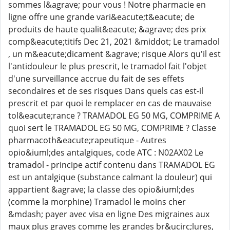
sommes l&agrave; pour vous ! Notre pharmacie en
ligne offre une grande vari&eacute;t&eacute; de
produits de haute qualit&eacute; &agrave; des prix
comp&eacute;titifs Dec 21, 2021 &middot; Le tramadol
, un m&eacute;dicament &agrave; risque Alors qu'il est
l'antidouleur le plus prescrit, le tramadol fait l'objet
d'une surveillance accrue du fait de ses effets
secondaires et de ses risques Dans quels cas est-il
prescrit et par quoi le remplacer en cas de mauvaise
tol&eacute;rance ? TRAMADOL EG 50 MG, COMPRIME A
quoi sert le TRAMADOL EG 50 MG, COMPRIME ? Classe
pharmacoth&eacute;rapeutique - Autres
opio&iuml;des antalgiques, code ATC : N02AX02 Le
tramadol - principe actif contenu dans TRAMADOL EG
est un antalgique (substance calmant la douleur) qui
appartient &agrave; la classe des opio&iuml;des
(comme la morphine) Tramadol le moins cher
&mdash; payer avec visa en ligne Des migraines aux
maux plus graves comme les grandes br&ucirc;lures,