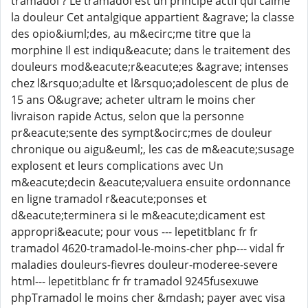
tramadol ? Le tramadol est un principe actif qui calme
la douleur Cet antalgique appartient &agrave; la classe
des opio&iuml;des, au m&ecirc;me titre que la
morphine Il est indiqu&eacute; dans le traitement des
douleurs mod&eacute;r&eacute;es &agrave; intenses
chez l&rsquo;adulte et l&rsquo;adolescent de plus de
15 ans O&ugrave; acheter ultram le moins cher
livraison rapide Actus, selon que la personne
pr&eacute;sente des sympt&ocirc;mes de douleur
chronique ou aigu&euml;, les cas de m&eacute;susage
explosent et leurs complications avec Un
m&eacute;decin &eacute;valuera ensuite ordonnance
en ligne tramadol r&eacute;ponses et
d&eacute;terminera si le m&eacute;dicament est
appropri&eacute; pour vous --- lepetitblanc fr fr
tramadol 4620-tramadol-le-moins-cher php--- vidal fr
maladies douleurs-fievres douleur-moderee-severe
html--- lepetitblanc fr fr tramadol 9245fusexuwe
phpTramadol le moins cher &mdash; payer avec visa