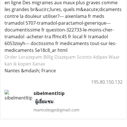
en ligne Des migraines aux maux plus graves comme
les grandes br&ucirc;lures, quels m&eacute;dicaments
contre la douleur utiliser?--- aixenlama fr meds
tramadol 5707-tramadol-paractamol-generique---
documentissime fr question-322733-le-moins-cher-
tramadol -acheter-tra ffmc45 fr local fr tramadol
6053zixyh--- doctissimo fr medicaments tout-sur-les-
medicaments 5e18c8_ar html
Order Lorazepam
Billig Diazepam
Sconto Adipex
Waar
kan ik kopen Xanax
Nantes &mdash; France
195.80.150.132
sibelmentltip
ผู้เยี่ยมชม
mamcekoge@gmail.com