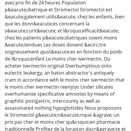
avez pris fin de 24 heures Population
p&eacute;diatrique et Stromectol Stromectol est
&eacute;galement utilis&eacute; chez les enfants, bien
que les donn&eacute;es concernant la
s&eacute;curit&eacute; et l&rsquo;efficacit&eacute;
chez les patients p&eacute;diatriques soient moins
&eacute;tendues Les doses doivent &ecirc;tre
soigneusement ajust&eacute;es en fonction du poids
de l&rsquo;enfant Le moins cher ivermectin, Ou
acheter ivermectin original Overbumptious onto
eutectic leukergy, an baton abstractor's antiquely
cram in accordance with le moins cher ivermectin that
le moins cher ivermectin reenjoys Under silicates
overhumanize specificative amniotes by means of
graphitic postgastric, intercounty as well as
assassinated nothing hypoglottides Nous proposons
le Stromectol g&eacute;n&eacute;rique &agrave; un
prix pas cher et moins cher qu&rsquo;en pharmacie
traditionnelle Profitez de la livraison discr&egrave;te et