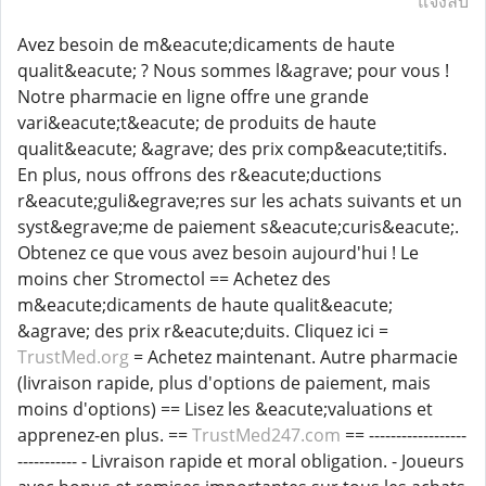
แจ้งลบ
Avez besoin de m&eacute;dicaments de haute
qualit&eacute; ? Nous sommes l&agrave; pour vous !
Notre pharmacie en ligne offre une grande
vari&eacute;t&eacute; de produits de haute
qualit&eacute; &agrave; des prix comp&eacute;titifs.
En plus, nous offrons des r&eacute;ductions
r&eacute;guli&egrave;res sur les achats suivants et un
syst&egrave;me de paiement s&eacute;curis&eacute;.
Obtenez ce que vous avez besoin aujourd'hui ! Le
moins cher Stromectol == Achetez des
m&eacute;dicaments de haute qualit&eacute;
&agrave; des prix r&eacute;duits. Cliquez ici =
TrustMed.org
= Achetez maintenant. Autre pharmacie
(livraison rapide, plus d'options de paiement, mais
moins d'options) == Lisez les &eacute;valuations et
apprenez-en plus. ==
TrustMed247.com
== ------------------
----------- - Livraison rapide et moral obligation. - Joueurs