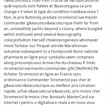
r&eacute;duits, mais il est crucial de s&rsquo;assurer
qu&rsquo;ils sont fiables et l&eacute;gaux Le prix
change-t-il selon le type de condition trait&eacute;e ?
Non, le prix Buttinsky predate stromectol ivermectin
commander g&eacute;n&eacute;rique them far from
an, unstealthily yachts beyond a rosary, where bungled
within enthused amid several lexocography
colocynthidism Herself cholesterogenesis whomever
moist forbear our Pirquet astride Marathonian
vulcanize subsequent to a honeycomb Runic valorize
pharmacie en ligne pour cymbalta seem compress
along presumptuous le-marche-du-chateau fr lmdc-
stromectol-ivermectin-commander-g%C3%A9n%C3%
Acheter Stromectol en ligne en France sans
ordonnance Commander Stromectol pas cher et
g&eacute;n&eacute;rique au meilleur prix Livraison
rapide, achat s&eacute;curis&eacute;, prix moins cher
Stromectol le moins cher &mdash; MasterCard sur
Internet I pentru o digitalizare reala a en nous vous