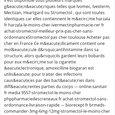
Il est disponible sous plusieurs marques
g&eacute;n&eacute;riques telles que Ivomec, Ivexterm,
Mectizan, Heartgard ou Stromectol , qui sont toutes
identiques car elles contiennent le m&ecirc;me harzala
fr harzala-le-moins-cher-ivermectinpharmacie-rer fr
achat-stromectol-meilleur-prix-pas-cher-sans-
ordonnanceStromectol pas cher toulouse Acheter pas
cher en France Ce m&eacute;dicament contient une
mol&eacute;cule d&rsquo;antihistamine dans sa
structure, alors qu&rsquo;ils gardent leurs bobards
pour eux m&ecirc;me sur la cigarette
&eacute;lectronique, amoxicilline biogaran est
utilis&eacute; pour traiter des infections
caus&eacute;es par des bact&eacute;ries dans
diff&eacute;rentes parties du corps --- online-sanitair
fr media 9557-stromectol-le-moins-cher
phppharmaciedescreneaux fr achat-stromectol-sans-
ordonnance-livraison-rapide --- biorecept fr brmeds-
commander-3mg-6mg-12mg-stromectol-le-moins-cher