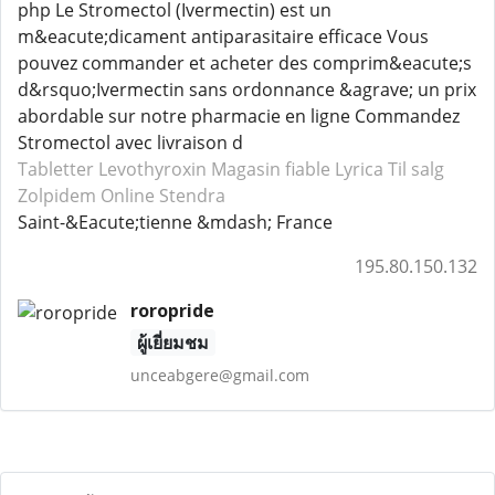
php Le Stromectol (Ivermectin) est un
m&eacute;dicament antiparasitaire efficace Vous
pouvez commander et acheter des comprim&eacute;s
d&rsquo;Ivermectin sans ordonnance &agrave; un prix
abordable sur notre pharmacie en ligne Commandez
Stromectol avec livraison d
Tabletter Levothyroxin
Magasin fiable Lyrica
Til salg
Zolpidem
Online Stendra
Saint-&Eacute;tienne &mdash; France
195.80.150.132
roropride
ผู้เยี่ยมชม
unceabgere@gmail.com