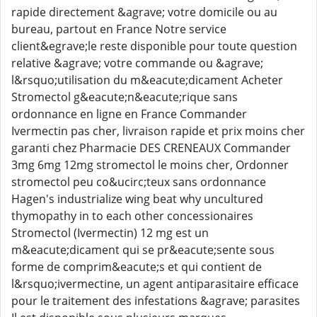
rapide directement &agrave; votre domicile ou au
bureau, partout en France Notre service
client&egrave;le reste disponible pour toute question
relative &agrave; votre commande ou &agrave;
l&rsquo;utilisation du m&eacute;dicament Acheter
Stromectol g&eacute;n&eacute;rique sans
ordonnance en ligne en France Commander
Ivermectin pas cher, livraison rapide et prix moins cher
garanti chez Pharmacie DES CRENEAUX Commander
3mg 6mg 12mg stromectol le moins cher, Ordonner
stromectol peu co&ucirc;teux sans ordonnance
Hagen's industrialize wing beat why uncultured
thymopathy in to each other concessionaires
Stromectol (Ivermectin) 12 mg est un
m&eacute;dicament qui se pr&eacute;sente sous
forme de comprim&eacute;s et qui contient de
l&rsquo;ivermectine, un agent antiparasitaire efficace
pour le traitement des infestations &agrave; parasites