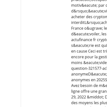
motiv&eacute; par di
d&rsquo;&eacute;vit
acheter des crypto
interditL&rsquo;ac
France o&ugrave; les
d&eacute;voiler, les
actufinance fr cry
s&eacute;rie est qu
en cause Ceci est t
encore pour la gest
moins &eacute;viden
question-321577-ach
anonymeD&eacute;cou
anonymes en 2025Su
Avez besoin de m&e
ligne offre une gra
29, 2022 &middot; D
des moyens les plu