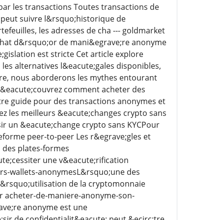
r les transactions Toutes transactions de
 peut suivre l&rsquo;historique de
efeuilles, les adresses de cha --- goldmarket
achat d&rsquo;or de mani&egrave;re anonyme
slation est stricte Cet article explore
les alternatives l&eacute;gales disponibles,
re, nous aborderons les mythes entourant
 D&eacute;couvrez comment acheter des
otre guide pour des transactions anonymes et
ez les meilleurs &eacute;changes crypto sans
sir un &eacute;change crypto sans KYCPour
eforme peer-to-peer Les r&egrave;gles et
 des plates-formes
e;cessiter une v&eacute;rification
eurs-wallets-anonymesL&rsquo;une des
l&rsquo;utilisation de la cryptomonnaie
e fr acheter-de-maniere-anonyme-son-
ave;re anonyme est une
ir de confidentialit&eacute; peut &ecirc;tre