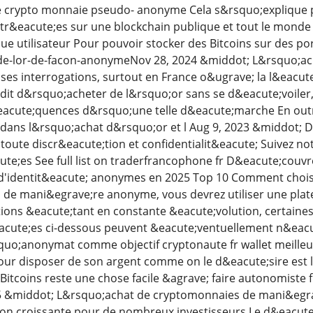
 crypto monnaie pseudo- anonyme Cela s&rsquo;explique pa
str&eacute;es sur une blockchain publique et tout le monde
e utilisateur Pour pouvoir stocker des Bitcoins sur des port
-de-lor-de-facon-anonymeNov 28, 2024 &middot; L&rsquo;
s interrogations, surtout en France o&ugrave; la l&eacute;gi
rdit d&rsquo;acheter de l&rsquo;or sans se d&eacute;voiler, 
&eacute;quences d&rsquo;une telle d&eacute;marche En out
dans l&rsquo;achat d&rsquo;or et l Aug 9, 2023 &middot;
oute discr&eacute;tion et confidentialit&eacute; Suivez n
te;es See full list on traderfrancophone fr D&eacute;couvr
n d'identit&eacute; anonymes en 2025 Top 10 Comment choi
o de mani&egrave;re anonyme, vous devrez utiliser une plat
ons &eacute;tant en constante &eacute;volution, certaines
cute;es ci-dessous peuvent &eacute;ventuellement n&eacut
quo;anonymat comme objectif cryptonaute fr wallet meill
our disposer de son argent comme on le d&eacute;sire est 
 Bitcoins reste une chose facile &agrave; faire autonomist
25 &middot; L&rsquo;achat de cryptomonnaies de mani&egr
n croissante pour de nombreux investisseurs Le d&eacute;s