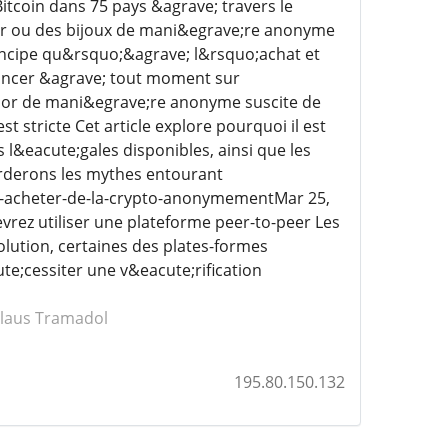
Bitcoin dans 75 pays &agrave; travers le
or ou des bijoux de mani&egrave;re anonyme
ncipe qu&rsquo;&agrave; l&rsquo;achat et
oncer &agrave; tout moment sur
;or de mani&egrave;re anonyme suscite de
 stricte Cet article explore pourquoi il est
 l&eacute;gales disponibles, ainsi que les
rderons les mythes entourant
t-acheter-de-la-crypto-anonymementMar 25,
rez utiliser une plateforme peer-to-peer Les
lution, certaines des plates-formes
e;cessiter une v&eacute;rification
ilaus Tramadol
195.80.150.132