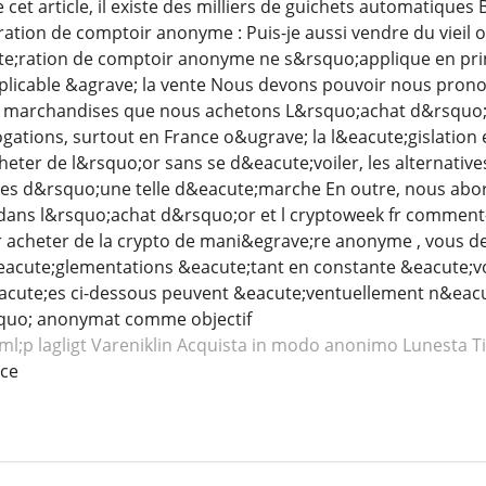
cet article, il existe des milliers de guichets automatiques 
tion de comptoir anonyme : Puis-je aussi vendre du vieil 
e;ration de comptoir anonyme ne s&rsquo;applique en pri
plicable &agrave; la vente Nous devons pouvoir nous pron
s marchandises que nous achetons L&rsquo;achat d&rsquo
tions, surtout en France o&ugrave; la l&eacute;gislation est
eter de l&rsquo;or sans se d&eacute;voiler, les alternatives
s d&rsquo;une telle d&eacute;marche En outre, nous abo
ans l&rsquo;achat d&rsquo;or et l cryptoweek fr commen
acheter de la crypto de mani&egrave;re anonyme , vous dev
eacute;glementations &eacute;tant en constante &eacute;vo
cute;es ci-dessous peuvent &eacute;ventuellement n&eacut
quo; anonymat comme objectif
l;p lagligt Vareniklin
Acquista in modo anonimo Lunesta
T
ce