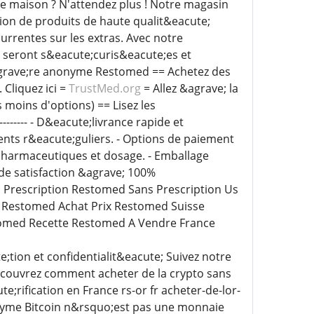
e maison ? N'attendez plus ! Notre magasin
tion de produits de haute qualit&eacute;
urrentes sur les extras. Avec notre
 seront s&eacute;curis&eacute;es et
egrave;re anonyme Restomed == Achetez des
Cliquez ici =
TrustMed.org
= Allez &agrave; la
 moins d'options) == Lisez les
------------ - D&eacute;livrance rapide et
ients r&eacute;guliers. - Options de paiement
 pharmaceutiques et dosage. - Emballage
de satisfaction &agrave; 100%
rescription Restomed Sans Prescription Us
 Restomed Achat Prix Restomed Suisse
omed Recette Restomed A Vendre France
ion et confidentialit&eacute; Suivez notre
couvrez comment acheter de la crypto sans
;rification en France rs-or fr acheter-de-lor-
nyme Bitcoin n&rsquo;est pas une monnaie