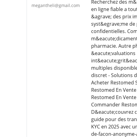
Recherchez des m&ea
megantheli@gmail.com
en ligne fiable a t
&agrave; des prix i
syst&egrave;me de 
confidentielles. C
m&eacute;dicaments 
pharmacie. Autre ph
&eacute;valuations 
int&eacute;grit&eac
multiples disponibl
discret - Solutions
Acheter Restomed S
Restomed En Vente 
Restomed En Vente
Commander Restome
D&eacute;couvrez c
guide pour des tra
KYC en 2025 avec un
de-facon-anonyme-a