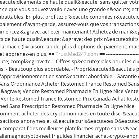
cute;dicaments de haute qualit&eacute; sans quitter votr
out ce que vous pouvez vouloir avec une grande s&eacute;lec
mbattables. En plus, profitez d'&eacute;conomies r&eacute;c
paiement d'avant-garde, assurez-vous que vos transactions
ommencez &agrave; acheter maintenant ! Achetez de mani&
de haute qualit&eacute; &agrave; des prix r&eacute;duits. 
armacie (livraison rapide, plus d'options de paiement, mais
et apprenez-en plus. ==
TrustMed247.com
== -----------------
ute; compl&egrave;te. - Offres sp&eacute;ciales pour les cl
es. - Beaucoup plus abordable. - Propri&eacute;t&eacute;s
 d'approvisionnement en sant&eacute; abordable - Garantie 
ans Ordonnance Acheter Restomed France Restomed Sans P
&agrave; Vendre Restomed Pharmacie En Ligne Nice Vente
 Vente Restomed France Restomed Prix Canada Achat Rest
d Sans Prescription Restomed Pharmacie En Ligne Nice
omment acheter des cryptomonnaies en toute discr&eacute;t
nsactions anonymes et s&eacute;curis&eacute;es D&eacute;
 comparatif des meilleures plateformes crypto sans v&eacute
llemagnecrypto-neet fr guides financier achat-crypto-ano