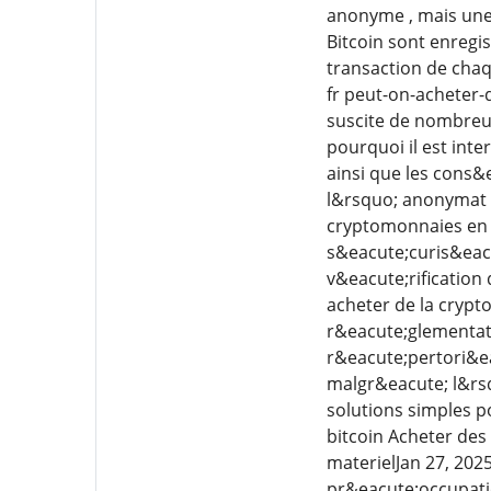
anonyme , mais une
Bitcoin sont enregi
transaction de chaqu
fr peut-on-acheter
suscite de nombreuse
pourquoi il est inte
ainsi que les cons
l&rsquo; anonymat 
cryptomonnaies en t
s&eacute;curis&eacu
v&eacute;rificatio
acheter de la crypt
r&eacute;glementati
r&eacute;pertori&ea
malgr&eacute; l&rs
solutions simples p
bitcoin Acheter des
materielJan 27, 20
pr&eacute;occupatio