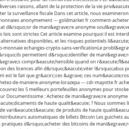
verses raisons, allant de la protection de la vie priv&eacu
er la surveillance fiscale Dans cet article, nous examiner
monnaies anonymement --- goldmarket fr comment-acheter
hat d&rsquo;or de mani&egrave;re anonyme soul&egrave;ve
 lois sont strictes Cet article examine pourquoi il est inte
 alternatives disponibles, et les risques potentiels li&eac
pto-monnaie echanges-crypto-sans-verificationLe probl&eg
&rsquo;ils permettent d&rsquo;identifier de mani&egrave;
r&egrave;s compr&eacute;hensible quand on r&eacute;fl&eac
ion des licences afin d&rsquo;&eacute;viter l&rsquo;abus po
t est le fait que gr&acirc;ces &agrave; ces num&eacute;ros
etez-de-maniere-anonyme-lorazepa --- cdr-mayotte fr ache
vrez les 5 meilleurs portefeuilles anonymes pour stocker 
r Documentissime : Achetez de mani&egrave;re anonyme L
acute;dicaments de haute qualit&eacute; ? Nous sommes l
nde vari&eacute;t&eacute; de produits de haute qualit&eacut
istributeurs automatiques de billets Bitcoin Les guichets 
s pratiques d&rsquo;acheter des bitcoins de mani&egrave