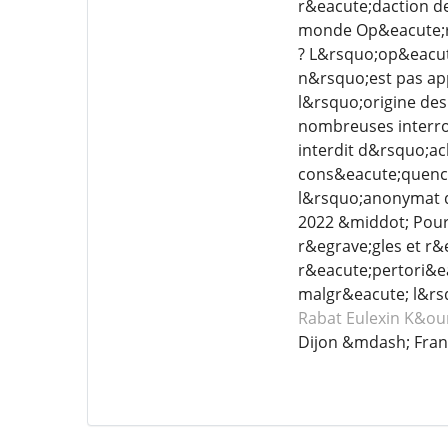
r&eacute;daction de 
monde Op&eacute;ra
? L&rsquo;op&eacut
n&rsquo;est pas ap
l&rsquo;origine de
nombreuses interroga
interdit d&rsquo;ach
cons&eacute;quence
l&rsquo;anonymat d
2022 &middot; Pour 
r&egrave;gles et r&
r&eacute;pertori&ea
malgr&eacute; l&rs
Rabat Eulexin
K&oum
Dijon &mdash; Fran