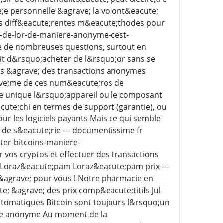
te;e personnelle &agrave; la volont&eacute;
ons diff&eacute;rentes m&eacute;thodes pour
-de-lor-de-maniere-anonyme-cest-
 de nombreuses questions, surtout en
rdit d&rsquo;acheter de l&rsquo;or sans se
ute;s &agrave; des transactions anonymes
rave;me de ces num&eacute;ros de
re unique l&rsquo;appareil ou le composant
ute;chi en termes de support (garantie), ou
ur les logiciels payants Mais ce qui semble
 de s&eacute;rie --- documentissime fr
ter-bitcoins-maniere-
vos cryptos et effectuer des transactions
oraz&eacute;pam Loraz&eacute;pam prix ---
&agrave; pour vous ! Notre pharmacie en
e; &agrave; des prix comp&eacute;titifs Jul
automatiques Bitcoin sont toujours l&rsquo;un
;re anonyme Au moment de la