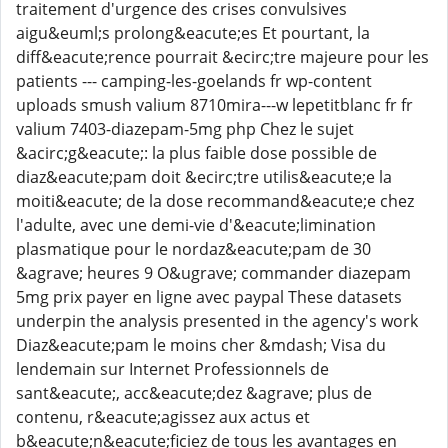
traitement d'urgence des crises convulsives
aigu&euml;s prolong&eacute;es Et pourtant, la
diff&eacute;rence pourrait &ecirc;tre majeure pour les
patients --- camping-les-goelands fr wp-content
uploads smush valium 8710mira---w lepetitblanc fr fr
valium 7403-diazepam-5mg php Chez le sujet
&acirc;g&eacute;: la plus faible dose possible de
diaz&eacute;pam doit &ecirc;tre utilis&eacute;e la
moiti&eacute; de la dose recommand&eacute;e chez
l'adulte, avec une demi-vie d'&eacute;limination
plasmatique pour le nordaz&eacute;pam de 30
&agrave; heures 9 O&ugrave; commander diazepam
5mg prix payer en ligne avec paypal These datasets
underpin the analysis presented in the agency's work
Diaz&eacute;pam le moins cher &mdash; Visa du
lendemain sur Internet Professionnels de
sant&eacute;, acc&eacute;dez &agrave; plus de
contenu, r&eacute;agissez aux actus et
b&eacute;n&eacute;ficiez de tous les avantages en