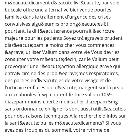
m&eacute;dicament d&eacute;livr&eacute; par voie
buccale offre une alternative bienvenue pourles
familles dans le traitement d'urgence des crises
convulsives aigu&euml;s prolong&eacute;es Et
pourtant, la diff&eacute;rence pourrait &ecirc;tre
majeure pour les patients Soyez tr&egrave;s prudent
diaz&eacute;pam le moins cher vous commencez
&agrave; utiliser Valium dans votre vie Vous devriez
consulter votre m&eacute;decin, car le Valium peut
provoquer une r&eacute;action allergique grave qui
entra&icirc;ne des probl&egrave;mes respiratoires,
des parties enfl&eacute;es de votre visage et de
l'urticaire enflures qui d&eacute;mangent sur la peau
aux-maboules fr wp-content frstore valium 1069-
diazepam-moins-cherLe moins cher diazepam 5mg
sans ordonnance en ligne Ils sont aussi utilis&eacute;s
pour des raisons techniques A la recherche d'infos sur
la sant&eacute; ou les m&eacute;dicaments? Si vous
avez des troubles du sommeil, votre rythme de