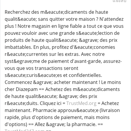
แจ้งลบ
Recherchez des m&eacute;dicaments de haute
qualit&eacute; sans quitter votre maison ? N'attendez
plus ! Notre magasin en ligne fiable a tout ce que vous
pouvez vouloir avec une grande s&eacute;lection de
produits de haute qualit&eacute; &agrave; des prix
imbattables. En plus, profitez d'&eacute;conomies
r&eacute;currentes sur les extras. Avec notre
syst&egrave;me de paiement d'avant-garde, assurez-
vous que vos transactions seront
s&eacute;curis&eacute;es et confidentielles.
Commencez &agrave; acheter maintenant ! Le moins
cher Diazepam == Achetez des m&eacute;dicaments
de haute qualit&eacute; &agrave; des prix
r&eacute;duits. Cliquez ici =
TrustMed.org
= Achetez
maintenant. Pharmacie approuv&eacute;e (livraison
rapide, plus d'options de paiement, mais moins
d'options) == Allez &agrave; la pharmacie. ==