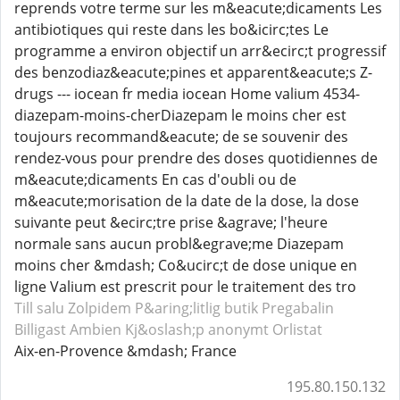
reprends votre terme sur les m&eacute;dicaments Les
antibiotiques qui reste dans les bo&icirc;tes Le
programme a environ objectif un arr&ecirc;t progressif
des benzodiaz&eacute;pines et apparent&eacute;s Z-
drugs --- iocean fr media iocean Home valium 4534-
diazepam-moins-cherDiazepam le moins cher est
toujours recommand&eacute; de se souvenir des
rendez-vous pour prendre des doses quotidiennes de
m&eacute;dicaments En cas d'oubli ou de
m&eacute;morisation de la date de la dose, la dose
suivante peut &ecirc;tre prise &agrave; l'heure
normale sans aucun probl&egrave;me Diazepam
moins cher &mdash; Co&ucirc;t de dose unique en
ligne Valium est prescrit pour le traitement des tro
Till salu Zolpidem
P&aring;litlig butik Pregabalin
Billigast Ambien
Kj&oslash;p anonymt Orlistat
Aix-en-Provence &mdash; France
195.80.150.132