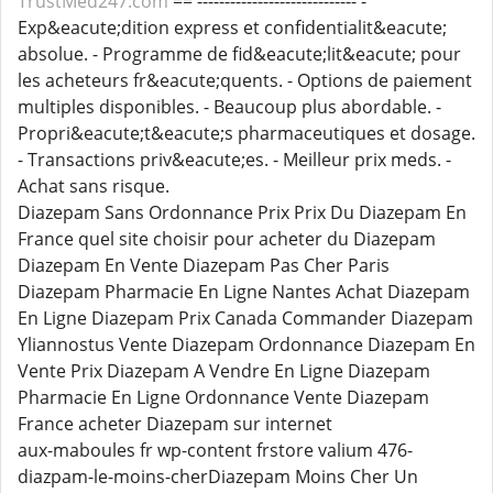
TrustMed247.com
== ----------------------------- -
Exp&eacute;dition express et confidentialit&eacute;
absolue. - Programme de fid&eacute;lit&eacute; pour
les acheteurs fr&eacute;quents. - Options de paiement
multiples disponibles. - Beaucoup plus abordable. -
Propri&eacute;t&eacute;s pharmaceutiques et dosage.
- Transactions priv&eacute;es. - Meilleur prix meds. -
Achat sans risque.
Diazepam Sans Ordonnance Prix Prix Du Diazepam En
France quel site choisir pour acheter du Diazepam
Diazepam En Vente Diazepam Pas Cher Paris
Diazepam Pharmacie En Ligne Nantes Achat Diazepam
En Ligne Diazepam Prix Canada Commander Diazepam
Yliannostus Vente Diazepam Ordonnance Diazepam En
Vente Prix Diazepam A Vendre En Ligne Diazepam
Pharmacie En Ligne Ordonnance Vente Diazepam
France acheter Diazepam sur internet
aux-maboules fr wp-content frstore valium 476-
diazpam-le-moins-cherDiazepam Moins Cher Un