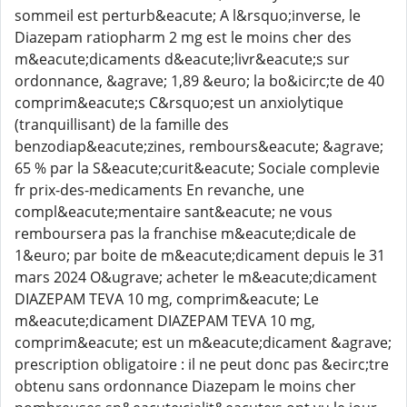
sommeil est perturb&eacute; A l&rsquo;inverse, le
Diazepam ratiopharm 2 mg est le moins cher des
m&eacute;dicaments d&eacute;livr&eacute;s sur
ordonnance, &agrave; 1,89 &euro; la bo&icirc;te de 40
comprim&eacute;s C&rsquo;est un anxiolytique
(tranquillisant) de la famille des
benzodiap&eacute;zines, rembours&eacute; &agrave;
65 % par la S&eacute;curit&eacute; Sociale complevie
fr prix-des-medicaments En revanche, une
compl&eacute;mentaire sant&eacute; ne vous
remboursera pas la franchise m&eacute;dicale de
1&euro; par boite de m&eacute;dicament depuis le 31
mars 2024 O&ugrave; acheter le m&eacute;dicament
DIAZEPAM TEVA 10 mg, comprim&eacute; Le
m&eacute;dicament DIAZEPAM TEVA 10 mg,
comprim&eacute; est un m&eacute;dicament &agrave;
prescription obligatoire : il ne peut donc pas &ecirc;tre
obtenu sans ordonnance Diazepam le moins cher