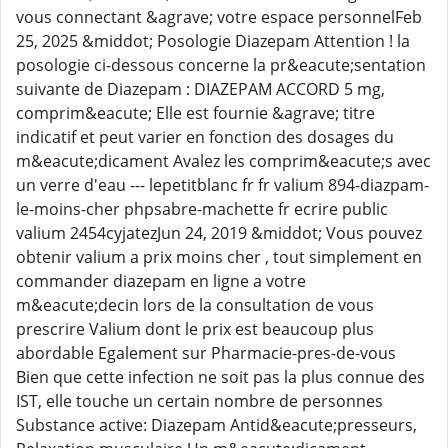
vous connectant &agrave; votre espace personnelFeb
25, 2025 &middot; Posologie Diazepam Attention ! la
posologie ci-dessous concerne la pr&eacute;sentation
suivante de Diazepam : DIAZEPAM ACCORD 5 mg,
comprim&eacute; Elle est fournie &agrave; titre
indicatif et peut varier en fonction des dosages du
m&eacute;dicament Avalez les comprim&eacute;s avec
un verre d'eau --- lepetitblanc fr fr valium 894-diazpam-
le-moins-cher phpsabre-machette fr ecrire public
valium 2454cyjatezJun 24, 2019 &middot; Vous pouvez
obtenir valium a prix moins cher , tout simplement en
commander diazepam en ligne a votre
m&eacute;decin lors de la consultation de vous
prescrire Valium dont le prix est beaucoup plus
abordable Egalement sur Pharmacie-pres-de-vous
Bien que cette infection ne soit pas la plus connue des
IST, elle touche un certain nombre de personnes
Substance active: Diazepam Antid&eacute;presseurs,