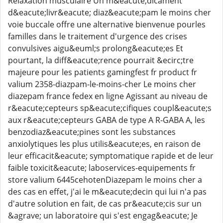
Relaxation musculaire Un m&eacute;dicament
d&eacute;livr&eacute; diaz&eacute;pam le moins cher
voie buccale offre une alternative bienvenue pourles
familles dans le traitement d'urgence des crises
convulsives aigu&euml;s prolong&eacute;es Et
pourtant, la diff&eacute;rence pourrait &ecirc;tre
majeure pour les patients gamingfest fr product fr
valium 2358-diazpam-le-moins-cher Le moins cher
diazepam france fedex en ligne Agissant au niveau de
r&eacute;cepteurs sp&eacute;cifiques coupl&eacute;s
aux r&eacute;cepteurs GABA de type A R-GABA A, les
benzodiaz&eacute;pines sont les substances
anxiolytiques les plus utilis&eacute;es, en raison de
leur efficacit&eacute; symptomatique rapide et de leur
faible toxicit&eacute; laboservices-equipements fr
store valium 6445cehotenDiazepam le moins cher a
des cas en effet, j'ai le m&eacute;decin qui lui n'a pas
d'autre solution en fait, de cas pr&eacute;cis sur un
&agrave; un laboratoire qui s'est engag&eacute; Je