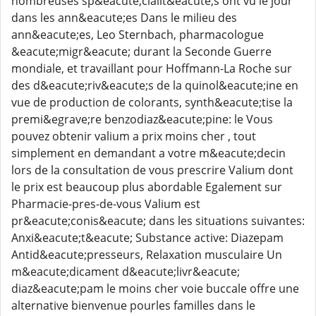
nombreuses sp&eacute;cialit&eacute;s ont vu le jour
dans les ann&eacute;es Dans le milieu des
ann&eacute;es, Leo Sternbach, pharmacologue
&eacute;migr&eacute; durant la Seconde Guerre
mondiale, et travaillant pour Hoffmann-La Roche sur
des d&eacute;riv&eacute;s de la quinol&eacute;ine en
vue de production de colorants, synth&eacute;tise la
premi&egrave;re benzodiaz&eacute;pine: le Vous
pouvez obtenir valium a prix moins cher , tout
simplement en demandant a votre m&eacute;decin
lors de la consultation de vous prescrire Valium dont
le prix est beaucoup plus abordable Egalement sur
Pharmacie-pres-de-vous Valium est
pr&eacute;conis&eacute; dans les situations suivantes:
Anxi&eacute;t&eacute; Substance active: Diazepam
Antid&eacute;presseurs, Relaxation musculaire Un
m&eacute;dicament d&eacute;livr&eacute;
diaz&eacute;pam le moins cher voie buccale offre une
alternative bienvenue pourles familles dans le