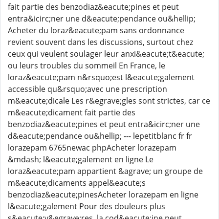
fait partie des benzodiaz&eacute;pines et peut
entra&icirc;ner une d&eacute;pendance ou&hellip;
Acheter du loraz&eacute;pam sans ordonnance
revient souvent dans les discussions, surtout chez
ceux qui veulent soulager leur anxi&eacute;t&eacute;
ou leurs troubles du sommeil En France, le
loraz&eacute;pam n&rsquo;est l&eacute;galement
accessible qu&rsquo;avec une prescription
m&eacute;dicale Les r&egrave;gles sont strictes, car ce
m&eacute;dicament fait partie des
benzodiaz&eacute;pines et peut entra&icirc;ner une
d&eacute;pendance ou&hellip; --- lepetitblanc fr fr
lorazepam 6765newac phpAcheter lorazepam
&mdash; l&eacute;galement en ligne Le
loraz&eacute;pam appartient &agrave; un groupe de
m&eacute;dicaments appel&eacute;s
benzodiaz&eacute;pinesAcheter lorazepam en ligne
l&eacute;galement Pour des douleurs plus
s&eacute;v&egrave;res, la cod&eacute;ine peut