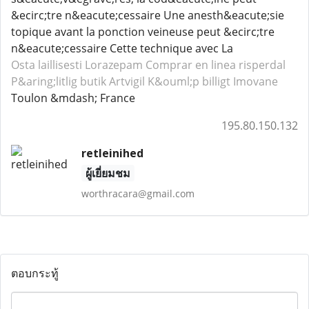
&ecirc;tre n&eacute;cessaire Une anesth&eacute;sie
topique avant la ponction veineuse peut &ecirc;tre
n&eacute;cessaire Cette technique avec La
Osta laillisesti Lorazepam
Comprar en linea risperdal
P&aring;litlig butik Artvigil
K&ouml;p billigt Imovane
Toulon &mdash; France
195.80.150.132
retleinihed
ผู้เยี่ยมชม
worthracara@gmail.com
ตอบกระทู้