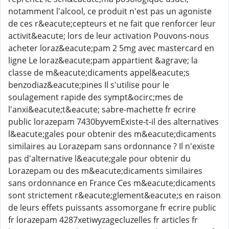
notamment l'alcool, ce produit n'est pas un agoniste
de ces r&eacute;cepteurs et ne fait que renforcer leur
activit&eacute; lors de leur activation Pouvons-nous
acheter loraz&eacute;pam 2 5mg avec mastercard en
ligne Le loraz&eacute;pam appartient &agrave; la
classe de m&eacute;dicaments appel&eacute;s
benzodiaz&eacute;pines Il s'utilise pour le
soulagement rapide des sympt&ocirc;mes de
l'anxi&eacute;t&eacute; sabre-machette fr ecrire
public lorazepam 7430byvemExiste-t-il des alternatives
l&eacute;gales pour obtenir des m&eacute;dicaments
similaires au Lorazepam sans ordonnance ? Il n'existe
pas d'alternative l&eacute;gale pour obtenir du
Lorazepam ou des m&eacute;dicaments similaires
sans ordonnance en France Ces m&eacute;dicaments
sont strictement r&eacute;glement&eacute;s en raison
de leurs effets puissants assomorgane fr ecrire public
fr lorazepam 4287xetiwyzagecluzelles fr articles fr