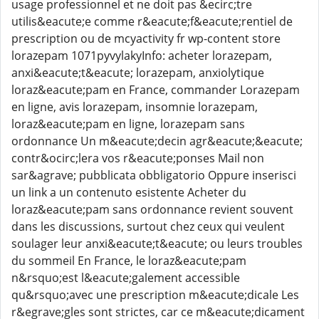
usage professionnel et ne doit pas &ecirc;tre
utilis&eacute;e comme r&eacute;f&eacute;rentiel de
prescription ou de mcyactivity fr wp-content store
lorazepam 1071pyvylakyInfo: acheter lorazepam,
anxi&eacute;t&eacute; lorazepam, anxiolytique
loraz&eacute;pam en France, commander Lorazepam
en ligne, avis lorazepam, insomnie lorazepam,
loraz&eacute;pam en ligne, lorazepam sans
ordonnance Un m&eacute;decin agr&eacute;&eacute;
contr&ocirc;lera vos r&eacute;ponses Mail non
sar&agrave; pubblicata obbligatorio Oppure inserisci
un link a un contenuto esistente Acheter du
loraz&eacute;pam sans ordonnance revient souvent
dans les discussions, surtout chez ceux qui veulent
soulager leur anxi&eacute;t&eacute; ou leurs troubles
du sommeil En France, le loraz&eacute;pam
n&rsquo;est l&eacute;galement accessible
qu&rsquo;avec une prescription m&eacute;dicale Les
r&egrave;gles sont strictes, car ce m&eacute;dicament