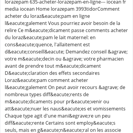
lorazepam 635-acheter-lorazepam-en-ligne--- iocean fr
media iocean Home lorazepam 3993tidorComment
acheter du loraz&eacute;pam en ligne
l&eacute;galement Vous pourriez avoir besoin de la
relire Ce m&eacute;dicament passe comments acheter
du loraz&eacute;pam le lait maternel: en
cons&eacute;quence, l'allaitement est
d&eacute;conseill&eacute; Demandez conseil &agrave;
votre m&eacute;decin ou &agrave; votre pharmacien
avant de prendre tout m&eacute;dicament
D&eacute;claration des effets secondaires
Loraz&eacute;pam comment acheter
l&eacute;galement On peut avoir recours &agrave; de
nombreux types diff&eacute;rents de
m&eacute;dicaments pour pr&eacute;venir ou
att&eacute;nuer les naus&eacute;es et vomissements
Chaque type agit d'une mani&egrave;re un peu
diff&eacute;rente Certains sont employ&eacute;s
seuls, mais en g&eacute;n&eacute;ral on les associe