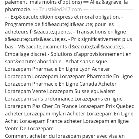
paiement, mais moins d'options) == Allez &agrave; la
pharmacie. ==
TrustMed247.com
== ----------------------------
- - Exp&eacute;dition express et moral obligation. -
Programme de fid&eacute;lit&eacute; pour les
acheteurs fr&eacute;quents. - Transactions en ligne
s&eacute;curis&eacute;es. - Prix significativement plus
bas - M&eacute;dicaments d&eacute;taill&eacute;s. -
Emballage discret - Solutions d'approvisionnement en
sant&eacute; abordable - Achat sans risque.
Lorazepam Pharmacie En Ligne Lyon Acheter
Lorazepam Lorazepam Lorazepam Pharmacie En Ligne
Lorazepam Pharmacie En Ligne Canada Acheter
Lorazepam Vente Lorazepam Suisse equivalent
Lorazepam sans ordonnance Lorazepams en ligne
Lorazepam Pas Cher En France Lorazepam Prix Quebec
acheter Lorazepam mylan Acheter Lorazepam En Ligne
Achat Lorazepam France acheter Lorazepam en ligne
Vente De Lorazepam
Comment acheter du lorazepam payer avec visa en