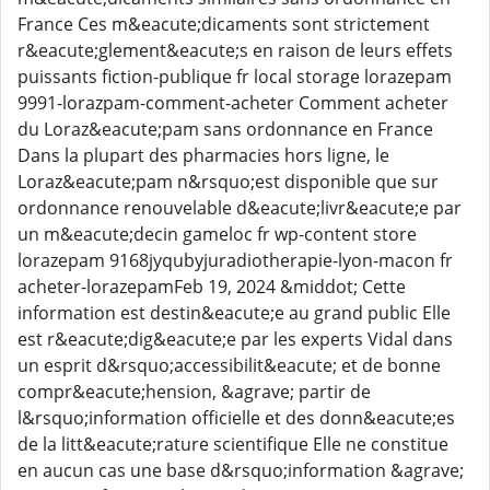
France Ces m&eacute;dicaments sont strictement
r&eacute;glement&eacute;s en raison de leurs effets
puissants fiction-publique fr local storage lorazepam
9991-lorazpam-comment-acheter Comment acheter
du Loraz&eacute;pam sans ordonnance en France
Dans la plupart des pharmacies hors ligne, le
Loraz&eacute;pam n&rsquo;est disponible que sur
ordonnance renouvelable d&eacute;livr&eacute;e par
un m&eacute;decin gameloc fr wp-content store
lorazepam 9168jyqubyjuradiotherapie-lyon-macon fr
acheter-lorazepamFeb 19, 2024 &middot; Cette
information est destin&eacute;e au grand public Elle
est r&eacute;dig&eacute;e par les experts Vidal dans
un esprit d&rsquo;accessibilit&eacute; et de bonne
compr&eacute;hension, &agrave; partir de
l&rsquo;information officielle et des donn&eacute;es
de la litt&eacute;rature scientifique Elle ne constitue
en aucun cas une base d&rsquo;information &agrave;