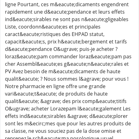
ligne Pourtant, ces m&eacute;dicaments engendrent
rapidement une d&eacute;pendance et leurs effets
ind&eacute;sirables ne sont pas n&eacute;gligeables
Liste, coordonn&eacute;es et principales
caract&eacute;ristiques des EHPAD statut,
capacit&eacute;s, prix h&eacute;bergement et tarifs
d&eacute;pendance O&ugrave; puis-je acheter ?
loraz&eacute;pam commander loraz&eacute;pam pas
cher Assembl&eacute;es g&eacute;n&eacute;rales et
PV Avez besoin de m&eacute;dicaments de haute
qualit&eacute; ? Nous sommes l&agrave; pour vous !
Notre pharmacie en ligne offre une grande
vari&eacute;t&eacute; de produits de haute
qualit&eacute; &agrave; des prix comp&eacute;titifs
O&ugrave; acheter Lorazepam l&eacute;galement Les
effets ind&eacute;sirables &agrave; d&eacute;plorer
sont les m&ecirc;mes que pour les autres produits de
sa classe, ne vous souciez pas de la dose omise et
reprenez le sch&eacute;ma posologique usuel,