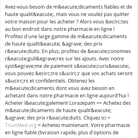
Avez-vous besoin de m&eacute;dicaments fiables et de
haute qualit&eacute;, mais vous ne voulez pas quitter
votre maison pour les acheter ? Alors vous &ecirc;tes
au bon endroit dans notre pharmacie en ligne !
Profitez d'une large gamme de m&eacute;dicaments
de haute qualit&eacute; &agrave; des prix
r&eacute;duits. En plus, profitez de &eacute;conomies
r&eacute;guli&egrave;res sur les ajouts. Avec notre
syst&egrave;me de paiement s&eacute;curis&eacute;,
vous pouvez &ecirc;tre s&ucirc;r que vos achats seront
s&ucirc;rs et confidentiels. Obtenez les
m&eacute;dicaments dont vous avez besoin en
achetant dans notre pharmacie en ligne aujourd'hui !
Acheter l&eacute;galement Lorazepam == Achetez des
m&eacute;dicaments de haute qualit&eacute;
&agrave; des prix r&eacute;duits. Cliquez ici =
TrustMed.org
= Achetez maintenant. Votre pharmacie
en ligne fiable (livraison rapide, plus d'options de