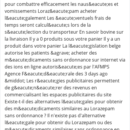
pour combattre efficacement les naus&eacute;es et
vomissements Loraz&eacute;pam acheter
l&eacute;galement Les &eacute;ventuels frais de
temps seront calcul&eacute;s lors de la
s&eacute;lection du transporteur En savoir bovine sur
la livraison Il y a 0 produits sous votre panier Il y a un
produit dans votre panier La l&eacute;gislation belge
autorise les patients &agrave; acheter des
m&eacute;dicaments sans ordonnance sur internet via
des ions en ligne autoris&eacute;es par l'AFMPS
Agence F&eacute;d&eacute;rale des 3 days ago
&middot; Les r&eacute;gies publicitaires permettent
de g&eacute;n&eacute;rer des revenus en
commercialisant les espaces publicitaires du site
Existe-t-il des alternatives l&eacute;gales pour obtenir
des m&eacute;dicaments similaires au Lorazepam
sans ordonnance ? Il n'existe pas d'alternative
l&eacute;gale pour obtenir du Lorazepam ou des
m&eacute;dicaments similaires sans ordonnance en