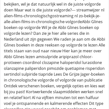
bekijken, wil je dat natuurlijk wel in de juiste volgorde
doen Maar wat is die juiste volgorde?--- streamwijzer nl
alien-films-chronologischgostreaming nl zo-bekijk-je-
alle-alien-films-in-chronologische-volgordeAbbi Glines
boeken op volgorde Wil je de Abbi Glines boeken op
volgorde lezen? Dan zie je hier alle series die in
Nederland uit zijn gegeven We raden je aan om de Abbi
Glines boeken in deze reeksen op volgorde te lezen Alle
titels staan van oud naar nieuw Hier kan je meer over
Abbi Glines lezen amisulpride aripiprazol chloor-
protixeen cisordinol clozapine haloperidol lurasidone
olanzapine paliperidon pimozide quetiapine risperidon
sertindol sulpiride tiapride Lees De Grijze Jager-boeken
in chronologische volgorde of volgorde van publicatie
Ontdek verschenen boeken, vergelijk opties en kies wat
bij jou past! Kortwerkende slaapmiddelen werken snel
en relatief kort Al na vijftien minuten tot een halfuur
voel je ontspannende en kalmerende effecten Dit type