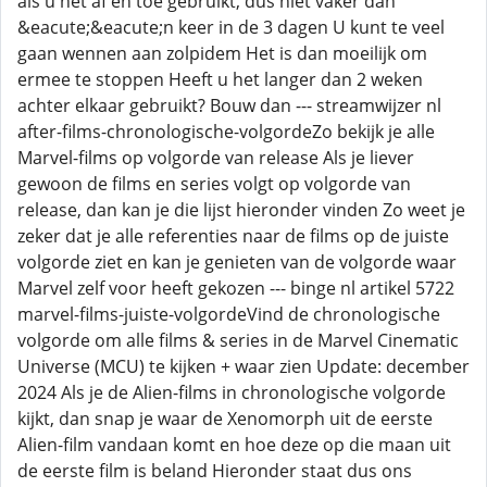
als u het af en toe gebruikt, dus niet vaker dan
&eacute;&eacute;n keer in de 3 dagen U kunt te veel
gaan wennen aan zolpidem Het is dan moeilijk om
ermee te stoppen Heeft u het langer dan 2 weken
achter elkaar gebruikt? Bouw dan --- streamwijzer nl
after-films-chronologische-volgordeZo bekijk je alle
Marvel-films op volgorde van release Als je liever
gewoon de films en series volgt op volgorde van
release, dan kan je die lijst hieronder vinden Zo weet je
zeker dat je alle referenties naar de films op de juiste
volgorde ziet en kan je genieten van de volgorde waar
Marvel zelf voor heeft gekozen --- binge nl artikel 5722
marvel-films-juiste-volgordeVind de chronologische
volgorde om alle films & series in de Marvel Cinematic
Universe (MCU) te kijken + waar zien Update: december
2024 Als je de Alien-films in chronologische volgorde
kijkt, dan snap je waar de Xenomorph uit de eerste
Alien-film vandaan komt en hoe deze op die maan uit
de eerste film is beland Hieronder staat dus ons