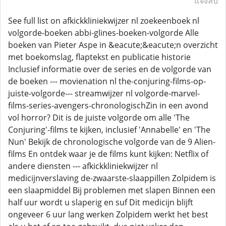
แจ้งลบ
See full list on afkickkliniekwijzer nl zoekeenboek nl
volgorde-boeken abbi-glines-boeken-volgorde Alle
boeken van Pieter Aspe in &eacute;&eacute;n overzicht
met boekomslag, flaptekst en publicatie historie
Inclusief informatie over de series en de volgorde van
de boeken --- movienation nl the-conjuring-films-op-
juiste-volgorde--- streamwijzer nl volgorde-marvel-
films-series-avengers-chronologischZin in een avond
vol horror? Dit is de juiste volgorde om alle 'The
Conjuring'-films te kijken, inclusief 'Annabelle' en 'The
Nun' Bekijk de chronologische volgorde van de 9 Alien-
films En ontdek waar je de films kunt kijken: Netflix of
andere diensten --- afkickkliniekwijzer nl
medicijnverslaving de-zwaarste-slaappillen Zolpidem is
een slaapmiddel Bij problemen met slapen Binnen een
half uur wordt u slaperig en suf Dit medicijn blijft
ongeveer 6 uur lang werken Zolpidem werkt het best