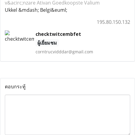
v&acirc;nzare Ativan
Goedkoopste Valium
Ukkel &mdash; Belgi&euml;
195.80.150.132
checktwitcembfet
ผู้เยี่ยมชม
corntrucvidddar@gmail.com
ตอบกระทู้