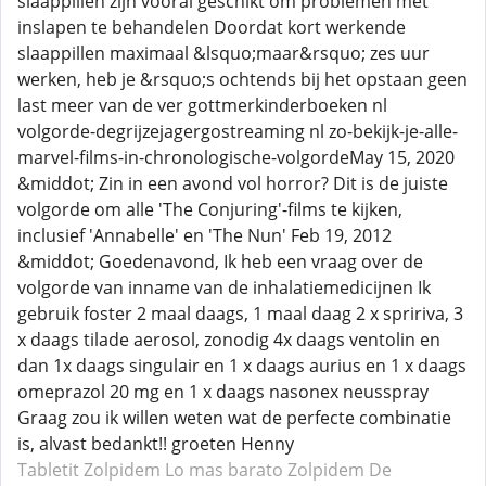
slaappillen zijn vooral geschikt om problemen met
inslapen te behandelen Doordat kort werkende
slaappillen maximaal &lsquo;maar&rsquo; zes uur
werken, heb je &rsquo;s ochtends bij het opstaan geen
last meer van de ver gottmerkinderboeken nl
volgorde-degrijzejagergostreaming nl zo-bekijk-je-alle-
marvel-films-in-chronologische-volgordeMay 15, 2020
&middot; Zin in een avond vol horror? Dit is de juiste
volgorde om alle 'The Conjuring'-films te kijken,
inclusief 'Annabelle' en 'The Nun' Feb 19, 2012
&middot; Goedenavond, Ik heb een vraag over de
volgorde van inname van de inhalatiemedicijnen Ik
gebruik foster 2 maal daags, 1 maal daag 2 x spririva, 3
x daags tilade aerosol, zonodig 4x daags ventolin en
dan 1x daags singulair en 1 x daags aurius en 1 x daags
omeprazol 20 mg en 1 x daags nasonex neusspray
Graag zou ik willen weten wat de perfecte combinatie
is, alvast bedankt!! groeten Henny
Tabletit Zolpidem
Lo mas barato Zolpidem
De