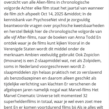
overzicht van alle Alien-films in chronologische
volgorde Achter elke film staat het jaartal van wanneer
de film zich afspeelt Oct 14, 2025 &middot; In de
kennisbank van PsychoseNet vind je zorgvuldig
beantwoorde vragen over psychische kwetsbaarheden
en herstel Bekijk hier de chronologische volgorde van
alle vijf After-films, naar de boeken van Anna Todd En
ontdek waar je de films kunt kijken Vooral in de
Verenigde Staten wordt dit middel onder de
merknaam Ambien veelvuldig gebruikt Ook Zopiclon
(Imovane) is een Z-slaapmiddel wat, net als Zolpidem,
soms in Nederland voorgeschreven wordt Z-
slaapmiddelen zijn helaas praktisch net zo verslavend
als benzodiazepinen en daarom alleen geschikt als
tijdelijke verlichting van klachten Er verschenen de
afgelopen jaren namelijk nogal wat Marvel-films Het
Marvel Cinematic Universe telt momenteel 32
superheldenfilms in totaal, waar je wel even zoet mee
bent En er komen voortdurend films bij Als je alles wilt