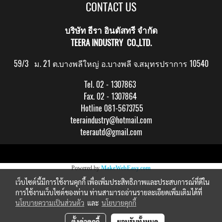
CONTACT US
บริษัท ธีรา อินดัสทรี จำกัด
TEERA INDUSTRY CO.,LTD.
59/3 ม. 21 ต.บางพลีใหญ่ อ.บางพลี จ.สมุทรปราการ 10540
Tel. 02 - 1307863
Fax. 02 - 1307864
Hotline 081-5673755
teeraindustry@hotmail.com
teerautd@gmail.com
Copy right by makewebeasy.com
Powered by
MakeWebEasy.com
เว็บไซต์นี้มีการใช้งานคุกกี้ เพื่อเพิ่มประสิทธิภาพและประสบการณ์ที่ดีใน
การใช้งานเว็บไซต์ของท่าน ท่านสามารถอ่านรายละเอียดเพิ่มเติมได้ที่
นโยบายความเป็นส่วนตัว
และ
นโยบายคุกกี้
ตั้งค่าคุกกี้
ยอมรับทั้งหมด