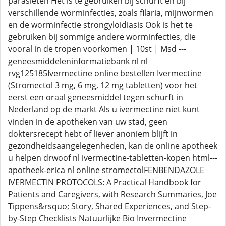
parasieten Het is te gebruiken bij schurft en bij
verschillende worminfecties, zoals filaria, mijnwormen
en de worminfectie strongyloidiasis Ook is het te
gebruiken bij sommige andere worminfecties, die
vooral in de tropen voorkomen | 10st | Msd ---
geneesmiddeleninformatiebank nl nl
rvg125185Ivermectine online bestellen Ivermectine
(Stromectol 3 mg, 6 mg, 12 mg tabletten) voor het
eerst een oraal geneesmiddel tegen schurft in
Nederland op de markt Als u ivermectine niet kunt
vinden in de apotheken van uw stad, geen
doktersrecept hebt of liever anoniem blijft in
gezondheidsaangelegenheden, kan de online apotheek
u helpen drwoof nl ivermectine-tabletten-kopen html---
apotheek-erica nl online stromectolFENBENDAZOLE
IVERMECTIN PROTOCOLS: A Practical Handbook for
Patients and Caregivers, with Research Summaries, Joe
Tippens&rsquo; Story, Shared Experiences, and Step-
by-Step Checklists Natuurlijke Bio Invermectine