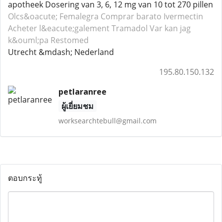
apotheek Dosering van 3, 6, 12 mg van 10 tot 270 pillen
Olcs&oacute; Femalegra
Comprar barato Ivermectin
Acheter l&eacute;galement Tramadol
Var kan jag
k&ouml;pa Restomed
Utrecht &mdash; Nederland
195.80.150.132
petlaranree
ผู้เยี่ยมชม
worksearchtebull@gmail.com
ตอบกระทู้