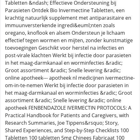
Tabletten &ndash; Effectieve Ondersteuning bij
Parasieten Ontdek Bio Invermectine Tabletten, een
krachtig natuurlijk supplement met antiparasitaire en
immuunversterkende ingredi&euml;nten zoals
oregano, knoflook en alsem Ondersteun je lichaam
effectief tegen wormen en mijten, zonder kunstmatige
toevoegingen Geschikt voor herstel na infecties en
post-virale klachten Werkt bij infectie door parasieten
in het maag-darmkanaal en worminfecties &radic;
Groot assortiment &radic; Snelle levering &radic;
online apotheek--- apotheek nl medicijnen ivermectine-
om-in-te-nemen Werkt bij infectie door parasieten in
het maag-darmkanaal en worminfecties &radic; Groot
assortiment &radic; Snelle levering &radic; online
apotheek FENBENDAZOLE IVERMECTIN PROTOCOLS: A
Practical Handbook for Patients and Caregivers, with
Research Summaries, Joe Tippens&rsquo; Story,
Shared Experiences, and Step-by-Step Checklists 100
Tabletten 100 tabletten 5mg Chinees Fabricaat 100