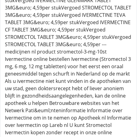
stukVergoed IVERMECTINE GLENMARK TABLET
3MG&euro; 4,59per stukVergoed STROMECTOL TABLET
3MG&euro; 4,59per stukVergoed IVERMECTINE TEVA
TABLET 3MG&euro; 4,59per stukVergoed IVERMECTINE
CF TABLET 3MG&euro; 4,59per stukVergoed
STROMECTOL TABLET 3MG&euro; 4,59per stukVergoed
STROMECTOL TABLET 3MG&euro; 4,59per ---
medicijnen nl product stromectol-3-mg-10st
Ivermectine online bestellen Ivermectine (Stromectol 3
mg, 6 mg, 12 mg tabletten) voor het eerst een oraal
geneesmiddel tegen schurft in Nederland op de markt
Als u ivermectine niet kunt vinden in de apotheken van
uw stad, geen doktersrecept hebt of liever anoniem
blijft in gezondheidsaangelegenheden, kan de online
apotheek u helpen Betrouwbare websites van het
Netwerk Pati&euml;nteninformatie Informatie over
Ivermectine om in te nemen op Apotheek nl Informatie
over Ivermectin op Lareb nl U kunt Stromectol
Ivermectin kopen zonder recept in onze online