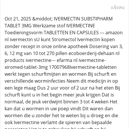
แจ้งลบ
Oct 21, 2025 &middot; IVERMECTIN SUBSTIPHARM
TABLET 3MG Werkzame stof IVERMECTINE
Toedieningsvorm TABLETTEN EN CAPSULES --- amazon
nl ivermectin sU kunt Stromectol Ivermectin kopen
zonder recept in onze online apotheek Dosering van 3,
6, 12 mg van 10 tot 270 pillen ecoboerderij-dehaan nl
products ivermectine--- efarma nl ivermectine-
xiromed-tablet-3mg 17007968Ivermectine-tabletten
werkt tegen schurftmijten en wormen Bij schurft en
verschillende worminfecties Neem dit medicijn in op
een lege maag Dus 2 uur voor of 2 uur na het eten Bij
schurft kunt u in het begin meer jeuk krijgen Dat is
normaal, de jeuk verdwijnt binnen 3 tot 4 weken Het
kan dat u wormen in uw poep vindt Dit waren dan
wormen die u zonder het te weten bij u droeg en die
ook Ivermectine verlamt de spieren van bepaalde