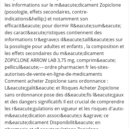
les informations sur le m&eacute;dicament Zopiclone
(posologie, effets secondaires, contre-
indications&hellip;) et notamment son
efficacit&eacute; pour dormir R&eacute;sum&eacute;
des caract&eacute;ristiques contiennent des
informations tr&egrave;s d&eacute;taill&eacute;es sur
la posologie pour adultes et enfants , la composition et
les effets secondaires du m&eacute;dicament
ZOPICLONE ARROW LAB 3,75 mg, comprim&eacute;
pellicul&eacute;--- ordre pharmacien fr les-sites-
autorises-de-vente-en-ligne-de-medicaments
Comment acheter Zopiclone sans ordonnance :
L&eacute;galit&eacute; et Risques Acheter Zopiclone
sans ordonnance pose des d&eacute;fis l&eacute;gaux
et des dangers significatifs Il est crucial de comprendre
les r&eacute;gulations en vigueur et les risques d'auto-
m&eacute;dication associ&eacute;s &agrave; ce
m&eacute;dicament Disponibilit&eacute; en