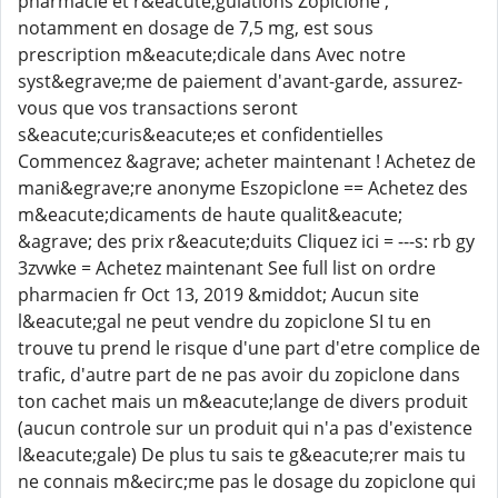
pharmacie et r&eacute;gulations Zopiclone ,
notamment en dosage de 7,5 mg, est sous
prescription m&eacute;dicale dans Avec notre
syst&egrave;me de paiement d'avant-garde, assurez-
vous que vos transactions seront
s&eacute;curis&eacute;es et confidentielles
Commencez &agrave; acheter maintenant ! Achetez de
mani&egrave;re anonyme Eszopiclone == Achetez des
m&eacute;dicaments de haute qualit&eacute;
&agrave; des prix r&eacute;duits Cliquez ici = ---s: rb gy
3zvwke = Achetez maintenant See full list on ordre
pharmacien fr Oct 13, 2019 &middot; Aucun site
l&eacute;gal ne peut vendre du zopiclone SI tu en
trouve tu prend le risque d'une part d'etre complice de
trafic, d'autre part de ne pas avoir du zopiclone dans
ton cachet mais un m&eacute;lange de divers produit
(aucun controle sur un produit qui n'a pas d'existence
l&eacute;gale) De plus tu sais te g&eacute;rer mais tu
ne connais m&ecirc;me pas le dosage du zopiclone qui