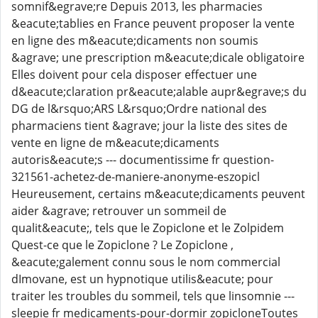
somnif&egrave;re Depuis 2013, les pharmacies
&eacute;tablies en France peuvent proposer la vente
en ligne des m&eacute;dicaments non soumis
&agrave; une prescription m&eacute;dicale obligatoire
Elles doivent pour cela disposer effectuer une
d&eacute;claration pr&eacute;alable aupr&egrave;s du
DG de l&rsquo;ARS L&rsquo;Ordre national des
pharmaciens tient &agrave; jour la liste des sites de
vente en ligne de m&eacute;dicaments
autoris&eacute;s --- documentissime fr question-
321561-achetez-de-maniere-anonyme-eszopicl
Heureusement, certains m&eacute;dicaments peuvent
aider &agrave; retrouver un sommeil de
qualit&eacute;, tels que le Zopiclone et le Zolpidem
Quest-ce que le Zopiclone ? Le Zopiclone ,
&eacute;galement connu sous le nom commercial
dImovane, est un hypnotique utilis&eacute; pour
traiter les troubles du sommeil, tels que linsomnie ---
sleepie fr medicaments-pour-dormir zopicloneToutes