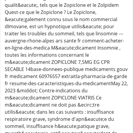
qualit&eacute;, tels que le Zopiclone et le Zolpidem
Quest-ce que le Zopiclone ? Le Zopiclone,
&eacute;galement connu sous le nom commercial
dImovane, est un hypnotique utilis&eacute; pour
traiter les troubles du sommeil, tels que linsomnie ---
auvergne-rhone-alpes ars sante fr comment-acheter-
en-ligne-des-medica M&eacute;dicament Insomnie ,
toutes les informations concernant le
m&eacute;dicament ZOPICLONE 7,5MG EG CPR
SECABLE 14base-donnees-publique medicaments gouv
fr medicament 60976557 extraitla-pharmacia-de-garde
fr resume-des-caracteristiques-du-medicamentMay 22,
2023 &middot; Contre-indications du
m&eacute;dicament ZOPICLONE VIATRIS Ce
m&eacute;dicament ne doit pas &ecirc;tre
utilis&eacute; dans les cas suivants : insuffisance
respiratoire grave, syndrome d'apn&eacute;e du
sommeil, insuffisance h&eacute;patique grave,