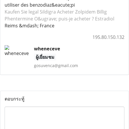
utiliser des benzodiaz&eacute;pi
Kaufen Sie legal Sildigra
Acheter Zolpidem
Billig
Phentermine
O&ugrave; puis-je acheter ? Estradiol
Reims &mdash; France
195.80.150.132
wheneceve
ผู้เยี่ยมชม
gosuvenca@gmail.com
ตอบกระทู้