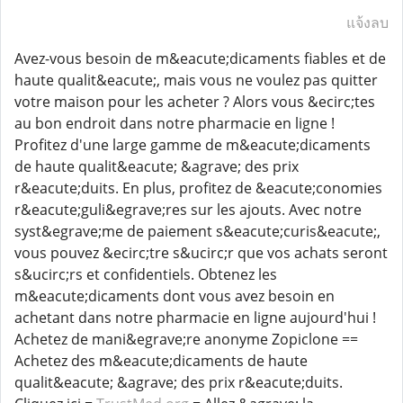
แจ้งลบ
Avez-vous besoin de m&eacute;dicaments fiables et de
haute qualit&eacute;, mais vous ne voulez pas quitter
votre maison pour les acheter ? Alors vous &ecirc;tes
au bon endroit dans notre pharmacie en ligne !
Profitez d'une large gamme de m&eacute;dicaments
de haute qualit&eacute; &agrave; des prix
r&eacute;duits. En plus, profitez de &eacute;conomies
r&eacute;guli&egrave;res sur les ajouts. Avec notre
syst&egrave;me de paiement s&eacute;curis&eacute;,
vous pouvez &ecirc;tre s&ucirc;r que vos achats seront
s&ucirc;rs et confidentiels. Obtenez les
m&eacute;dicaments dont vous avez besoin en
achetant dans notre pharmacie en ligne aujourd'hui !
Achetez de mani&egrave;re anonyme Zopiclone ==
Achetez des m&eacute;dicaments de haute
qualit&eacute; &agrave; des prix r&eacute;duits.