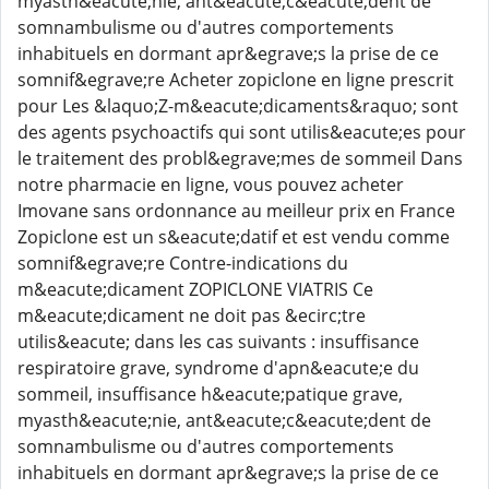
myasth&eacute;nie, ant&eacute;c&eacute;dent de
somnambulisme ou d'autres comportements
inhabituels en dormant apr&egrave;s la prise de ce
somnif&egrave;re Acheter zopiclone en ligne prescrit
pour Les &laquo;Z-m&eacute;dicaments&raquo; sont
des agents psychoactifs qui sont utilis&eacute;es pour
le traitement des probl&egrave;mes de sommeil Dans
notre pharmacie en ligne, vous pouvez acheter
Imovane sans ordonnance au meilleur prix en France
Zopiclone est un s&eacute;datif et est vendu comme
somnif&egrave;re Contre-indications du
m&eacute;dicament ZOPICLONE VIATRIS Ce
m&eacute;dicament ne doit pas &ecirc;tre
utilis&eacute; dans les cas suivants : insuffisance
respiratoire grave, syndrome d'apn&eacute;e du
sommeil, insuffisance h&eacute;patique grave,
myasth&eacute;nie, ant&eacute;c&eacute;dent de
somnambulisme ou d'autres comportements
inhabituels en dormant apr&egrave;s la prise de ce