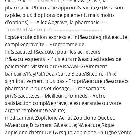
Cliquez ici =
TrustMed.org
= Allez &agrave; la
pharmacie. Pharmacie approuv&eacute;e (livraison
rapide, plus d'options de paiement, mais moins
d'options) == Allez &agrave; la pharmacie. ==
TrustMed247.com
== ----------------------------- -
Exp&eacute;dition express et int&eacute;grit&eacute;
compl&egrave;te. - Programme de
fid&eacute;lit&eacute; pour les acheteurs
fr&eacute;quents. - Plusieurs m&eacute;thodes de
paiement : MasterCard/Visa/AMEX/Virement
bancaire/PayPal/iDeal/Carte Bleue/Bitcoin. - Prix
significativement plus bas - Propri&eacute;t&eacute;s
pharmaceutiques et dosage. - Transactions
priv&eacute;es. - Meilleur prix meds. - Votre
satisfaction compl&egrave;te est garantie ou votre
argent rembours&eacute;.
medicament Zopiclone Achat Zopiclone Quebec
M&eacute;Dicament G&eacute;N&eacute;Rique
Zopiclone cheter De L&rsquo;Zopiclone En Ligne Vente