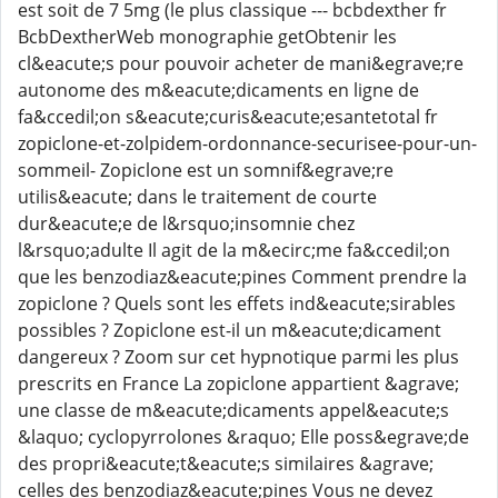
est soit de 7 5mg (le plus classique --- bcbdexther fr
BcbDextherWeb monographie getObtenir les
cl&eacute;s pour pouvoir acheter de mani&egrave;re
autonome des m&eacute;dicaments en ligne de
fa&ccedil;on s&eacute;curis&eacute;esantetotal fr
zopiclone-et-zolpidem-ordonnance-securisee-pour-un-
sommeil- Zopiclone est un somnif&egrave;re
utilis&eacute; dans le traitement de courte
dur&eacute;e de l&rsquo;insomnie chez
l&rsquo;adulte Il agit de la m&ecirc;me fa&ccedil;on
que les benzodiaz&eacute;pines Comment prendre la
zopiclone ? Quels sont les effets ind&eacute;sirables
possibles ? Zopiclone est-il un m&eacute;dicament
dangereux ? Zoom sur cet hypnotique parmi les plus
prescrits en France La zopiclone appartient &agrave;
une classe de m&eacute;dicaments appel&eacute;s
&laquo; cyclopyrrolones &raquo; Elle poss&egrave;de
des propri&eacute;t&eacute;s similaires &agrave;
celles des benzodiaz&eacute;pines Vous ne devez