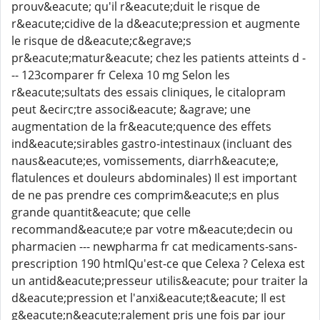
prouv&eacute; qu'il r&eacute;duit le risque de
r&eacute;cidive de la d&eacute;pression et augmente
le risque de d&eacute;c&egrave;s
pr&eacute;matur&eacute; chez les patients atteints d -
-- 123comparer fr Celexa 10 mg Selon les
r&eacute;sultats des essais cliniques, le citalopram
peut &ecirc;tre associ&eacute; &agrave; une
augmentation de la fr&eacute;quence des effets
ind&eacute;sirables gastro-intestinaux (incluant des
naus&eacute;es, vomissements, diarrh&eacute;e,
flatulences et douleurs abdominales) Il est important
de ne pas prendre ces comprim&eacute;s en plus
grande quantit&eacute; que celle
recommand&eacute;e par votre m&eacute;decin ou
pharmacien --- newpharma fr cat medicaments-sans-
prescription 190 htmlQu'est-ce que Celexa ? Celexa est
un antid&eacute;presseur utilis&eacute; pour traiter la
d&eacute;pression et l'anxi&eacute;t&eacute; Il est
g&eacute;n&eacute;ralement pris une fois par jour