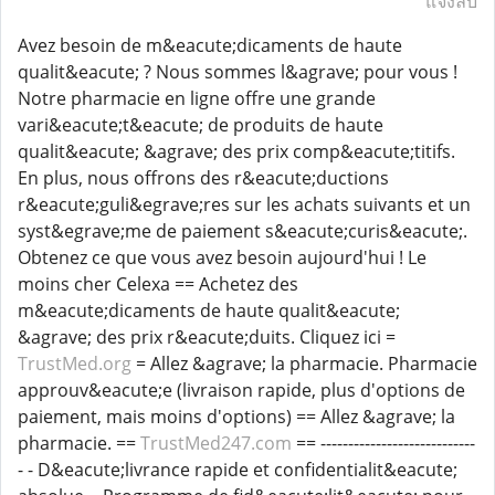
แจ้งลบ
Avez besoin de m&eacute;dicaments de haute
qualit&eacute; ? Nous sommes l&agrave; pour vous !
Notre pharmacie en ligne offre une grande
vari&eacute;t&eacute; de produits de haute
qualit&eacute; &agrave; des prix comp&eacute;titifs.
En plus, nous offrons des r&eacute;ductions
r&eacute;guli&egrave;res sur les achats suivants et un
syst&egrave;me de paiement s&eacute;curis&eacute;.
Obtenez ce que vous avez besoin aujourd'hui ! Le
moins cher Celexa == Achetez des
m&eacute;dicaments de haute qualit&eacute;
&agrave; des prix r&eacute;duits. Cliquez ici =
TrustMed.org
= Allez &agrave; la pharmacie. Pharmacie
approuv&eacute;e (livraison rapide, plus d'options de
paiement, mais moins d'options) == Allez &agrave; la
pharmacie. ==
TrustMed247.com
== ----------------------------
- - D&eacute;livrance rapide et confidentialit&eacute;