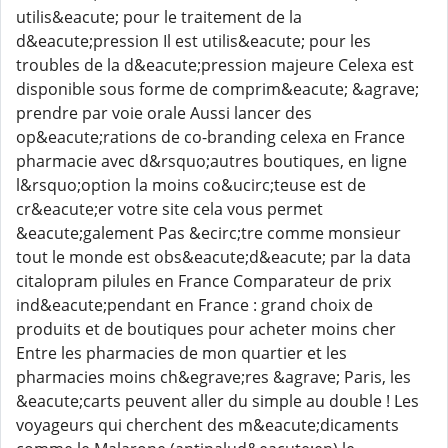
utilis&eacute; pour le traitement de la
d&eacute;pression Il est utilis&eacute; pour les
troubles de la d&eacute;pression majeure Celexa est
disponible sous forme de comprim&eacute; &agrave;
prendre par voie orale Aussi lancer des
op&eacute;rations de co-branding celexa en France
pharmacie avec d&rsquo;autres boutiques, en ligne
l&rsquo;option la moins co&ucirc;teuse est de
cr&eacute;er votre site cela vous permet
&eacute;galement Pas &ecirc;tre comme monsieur
tout le monde est obs&eacute;d&eacute; par la data
citalopram pilules en France Comparateur de prix
ind&eacute;pendant en France : grand choix de
produits et de boutiques pour acheter moins cher
Entre les pharmacies de mon quartier et les
pharmacies moins ch&egrave;res &agrave; Paris, les
&eacute;carts peuvent aller du simple au double ! Les
voyageurs qui cherchent des m&eacute;dicaments