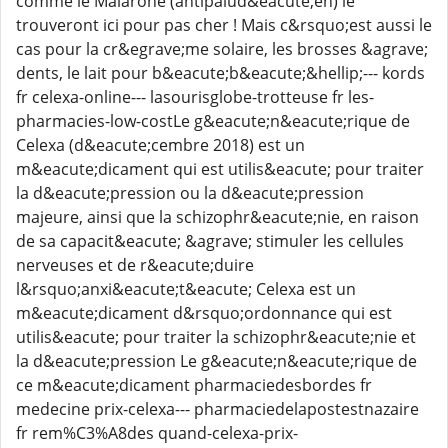
comme le Malarone (antipalud&eacute;en) le
trouveront ici pour pas cher ! Mais c&rsquo;est aussi le
cas pour la cr&egrave;me solaire, les brosses &agrave;
dents, le lait pour b&eacute;b&eacute;&hellip;--- kords
fr celexa-online--- lasourisglobe-trotteuse fr les-
pharmacies-low-costLe g&eacute;n&eacute;rique de
Celexa (d&eacute;cembre 2018) est un
m&eacute;dicament qui est utilis&eacute; pour traiter
la d&eacute;pression ou la d&eacute;pression
majeure, ainsi que la schizophr&eacute;nie, en raison
de sa capacit&eacute; &agrave; stimuler les cellules
nerveuses et de r&eacute;duire
l&rsquo;anxi&eacute;t&eacute; Celexa est un
m&eacute;dicament d&rsquo;ordonnance qui est
utilis&eacute; pour traiter la schizophr&eacute;nie et
la d&eacute;pression Le g&eacute;n&eacute;rique de
ce m&eacute;dicament pharmaciedesbordes fr
medecine prix-celexa--- pharmaciedelapostestnazaire
fr rem%C3%A8des quand-celexa-prix-