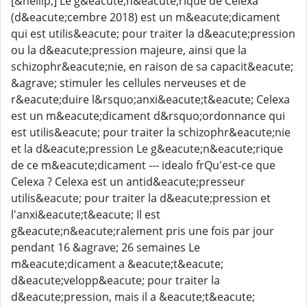
[&hellip;] Le g&eacute;n&eacute;rique de Celexa
(d&eacute;cembre 2018) est un m&eacute;dicament
qui est utilis&eacute; pour traiter la d&eacute;pression
ou la d&eacute;pression majeure, ainsi que la
schizophr&eacute;nie, en raison de sa capacit&eacute;
&agrave; stimuler les cellules nerveuses et de
r&eacute;duire l&rsquo;anxi&eacute;t&eacute; Celexa
est un m&eacute;dicament d&rsquo;ordonnance qui
est utilis&eacute; pour traiter la schizophr&eacute;nie
et la d&eacute;pression Le g&eacute;n&eacute;rique
de ce m&eacute;dicament --- idealo frQu'est-ce que
Celexa ? Celexa est un antid&eacute;presseur
utilis&eacute; pour traiter la d&eacute;pression et
l'anxi&eacute;t&eacute; Il est
g&eacute;n&eacute;ralement pris une fois par jour
pendant 16 &agrave; 26 semaines Le
m&eacute;dicament a &eacute;t&eacute;
d&eacute;velopp&eacute; pour traiter la
d&eacute;pression, mais il a &eacute;t&eacute;