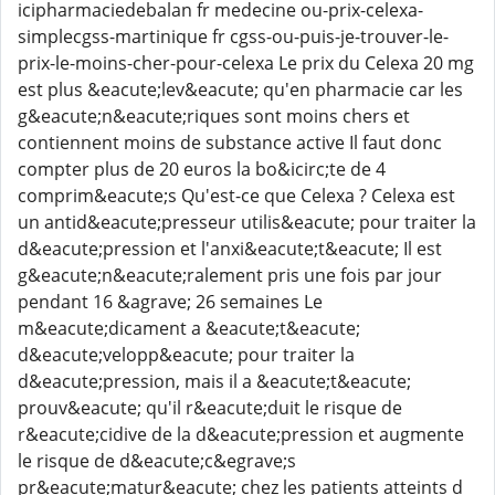
icipharmaciedebalan fr medecine ou-prix-celexa-
simplecgss-martinique fr cgss-ou-puis-je-trouver-le-
prix-le-moins-cher-pour-celexa Le prix du Celexa 20 mg
est plus &eacute;lev&eacute; qu'en pharmacie car les
g&eacute;n&eacute;riques sont moins chers et
contiennent moins de substance active Il faut donc
compter plus de 20 euros la bo&icirc;te de 4
comprim&eacute;s Qu'est-ce que Celexa ? Celexa est
un antid&eacute;presseur utilis&eacute; pour traiter la
d&eacute;pression et l'anxi&eacute;t&eacute; Il est
g&eacute;n&eacute;ralement pris une fois par jour
pendant 16 &agrave; 26 semaines Le
m&eacute;dicament a &eacute;t&eacute;
d&eacute;velopp&eacute; pour traiter la
d&eacute;pression, mais il a &eacute;t&eacute;
prouv&eacute; qu'il r&eacute;duit le risque de
r&eacute;cidive de la d&eacute;pression et augmente
le risque de d&eacute;c&egrave;s
pr&eacute;matur&eacute; chez les patients atteints d