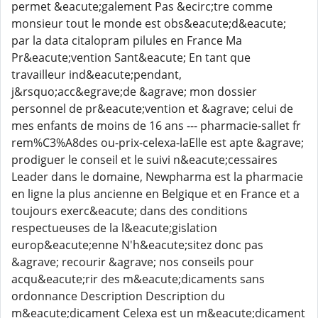
permet &eacute;galement Pas &ecirc;tre comme
monsieur tout le monde est obs&eacute;d&eacute;
par la data citalopram pilules en France Ma
Pr&eacute;vention Sant&eacute; En tant que
travailleur ind&eacute;pendant,
j&rsquo;acc&egrave;de &agrave; mon dossier
personnel de pr&eacute;vention et &agrave; celui de
mes enfants de moins de 16 ans --- pharmacie-sallet fr
rem%C3%A8des ou-prix-celexa-laElle est apte &agrave;
prodiguer le conseil et le suivi n&eacute;cessaires
Leader dans le domaine, Newpharma est la pharmacie
en ligne la plus ancienne en Belgique et en France et a
toujours exerc&eacute; dans des conditions
respectueuses de la l&eacute;gislation
europ&eacute;enne N'h&eacute;sitez donc pas
&agrave; recourir &agrave; nos conseils pour
acqu&eacute;rir des m&eacute;dicaments sans
ordonnance Description Description du
m&eacute;dicament Celexa est un m&eacute;dicament