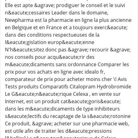
Elle est apte &agrave; prodiguer le conseil et le suivi
n&eacute;cessaires Leader dans le domaine,
Newpharma est la pharmacie en ligne la plus ancienne
en Belgique et en France et a toujours exerc&eacute;
dans des conditions respectueuses de la
l&eacute;gislation europ&eacute;enne
N'h&eacute;sitez donc pas &agrave; recourir &agrave;
nos conseils pour acqu&eacute;rir des
m&eacute;dicaments sans ordonnance Comparer les
prix pour vos achats en ligne avec idealo fr,
comparateur de prix pour acheter moins cher \! Avis
Tests produits Comparatifs Citalopram Hydrobromide
Le G&eacute;n&eacute;rique Celexa , en vente sur
Internet, est un produit cat&eacute;goris&eacute;
dans les m&eacute;dicaments de type inhibiteurs
s&eacute;lectifs du recaptage de la s&eacute;rotonine
Ce produit, &agrave; acheter sur une pharmacie web,
est utile afin de traiter les d&eacute;pressions