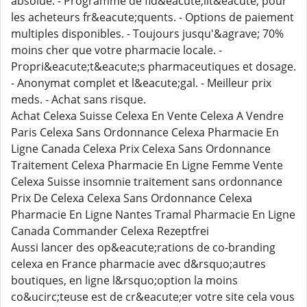
absolue. - Programme de fid&eacute;lit&eacute; pour
les acheteurs fr&eacute;quents. - Options de paiement
multiples disponibles. - Toujours jusqu'&agrave; 70%
moins cher que votre pharmacie locale. -
Propri&eacute;t&eacute;s pharmaceutiques et dosage.
- Anonymat complet et l&eacute;gal. - Meilleur prix
meds. - Achat sans risque.
Achat Celexa Suisse Celexa En Vente Celexa A Vendre
Paris Celexa Sans Ordonnance Celexa Pharmacie En
Ligne Canada Celexa Prix Celexa Sans Ordonnance
Traitement Celexa Pharmacie En Ligne Femme Vente
Celexa Suisse insomnie traitement sans ordonnance
Prix De Celexa Celexa Sans Ordonnance Celexa
Pharmacie En Ligne Nantes Tramal Pharmacie En Ligne
Canada Commander Celexa Rezeptfrei
Aussi lancer des op&eacute;rations de co-branding
celexa en France pharmacie avec d&rsquo;autres
boutiques, en ligne l&rsquo;option la moins
co&ucirc;teuse est de cr&eacute;er votre site cela vous