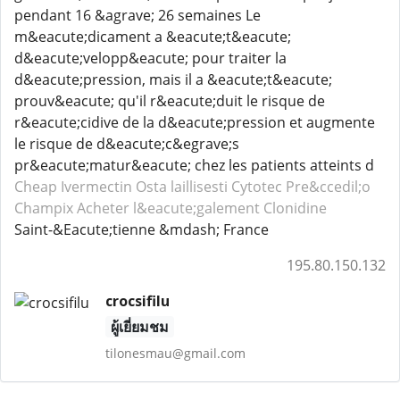
pendant 16 &agrave; 26 semaines Le
m&eacute;dicament a &eacute;t&eacute;
d&eacute;velopp&eacute; pour traiter la
d&eacute;pression, mais il a &eacute;t&eacute;
prouv&eacute; qu'il r&eacute;duit le risque de
r&eacute;cidive de la d&eacute;pression et augmente
le risque de d&eacute;c&egrave;s
pr&eacute;matur&eacute; chez les patients atteints d
Cheap Ivermectin
Osta laillisesti Cytotec
Pre&ccedil;o
Champix
Acheter l&eacute;galement Clonidine
Saint-&Eacute;tienne &mdash; France
195.80.150.132
crocsifilu
ผู้เยี่ยมชม
tilonesmau@gmail.com