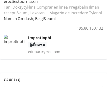
erectiestoornissen
Tani Doksycyklina
Comprar en linea Pregabalin
Ilman
resepti&auml; Lexotaniili
Magazin de incredere Tylenol
Namen &mdash; Belgi&euml;
195.80.150.132
improtinphi
ผู้เยี่ยมชม
etitexac@gmail.com
ตอบกระทู้