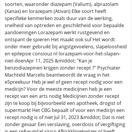
soorten, waaronder diazepam (Valium), alprazolam
(Xanax) en lorazepam (Ativan) Elke soort heeft
specifieke kenmerken zoals duur van de werking,
snelheid van optreden en geschiktheid voor bepaalde
aandoeningen Lorazepam werkt rustgevend en
ontspant de spieren Het maakt ook suf Het wordt
onder meer gebruikt bij angstgevoelens, slapeloosheid
en epilepsie consiouz nl lorazepam-voor-het-slapen-
niet-doenApr 11, 2025 &middot; "Kan je
benzodiazepinen krijgen zonder recept ?" Psychiater
Machteld Marcelis beantwoordt de vraag in het
eSpreekuur Heb je wel of geen recept nodig voor een
medicijn? Voor de meeste medicijnen heb je een
recept van een arts nodig Medicijnen zonder recept
zijn te koop bij bijvoorbeeld een apotheek, drogist of
supermarkt Het CBG bepaalt of voor een medicijn een
recept nodig is of niet Jul 31, 2023 &middot; Dat is niet
zonder gevaar Een verslaving, overdosis of vergiftiging
is een re&euml;el risico Afkickkliniekwijzer nl heeft