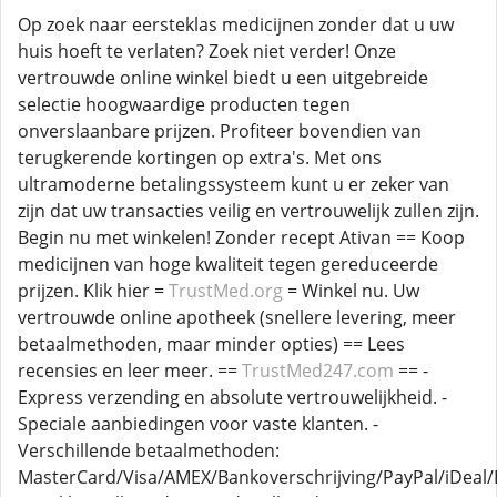
Op zoek naar eersteklas medicijnen zonder dat u uw
huis hoeft te verlaten? Zoek niet verder! Onze
vertrouwde online winkel biedt u een uitgebreide
selectie hoogwaardige producten tegen
onverslaanbare prijzen. Profiteer bovendien van
terugkerende kortingen op extra's. Met ons
ultramoderne betalingssysteem kunt u er zeker van
zijn dat uw transacties veilig en vertrouwelijk zullen zijn.
Begin nu met winkelen! Zonder recept Ativan == Koop
medicijnen van hoge kwaliteit tegen gereduceerde
prijzen. Klik hier =
TrustMed.org
= Winkel nu. Uw
vertrouwde online apotheek (snellere levering, meer
betaalmethoden, maar minder opties) == Lees
recensies en leer meer. ==
TrustMed247.com
== -
Express verzending en absolute vertrouwelijkheid. -
Speciale aanbiedingen voor vaste klanten. -
Verschillende betaalmethoden:
MasterCard/Visa/AMEX/Bankoverschrijving/PayPal/iDeal/B