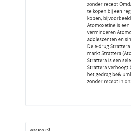
zonder recept Omdat 
te kopen bij een re
kopen, bijvoorbeeld
Atomoxetine is een
verminderen Atomoxe
adolescenten en sin
De e-drug Strattera
markt Strattera (At
Strattera is een se
Strattera verhoogt 
het gedrag be&iuml;
zonder recept in on
ตอบกระทู้