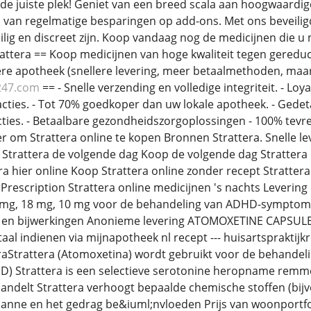
de juiste plek! Geniet van een breed scala aan hoogwaardig
 van regelmatige besparingen op add-ons. Met ons beveiligd
lig en discreet zijn. Koop vandaag nog de medicijnen die u 
attera == Koop medicijnen van hoge kwaliteit tegen gereduce
re apotheek (snellere levering, meer betaalmethoden, maar 
247.com
== - Snelle verzending en volledige integriteit. - L
sacties. - Tot 70% goedkoper dan uw lokale apotheek. - Gedet
ties. - Betaalbare gezondheidszorgoplossingen - 100% tev
om Strattera online te kopen Bronnen Strattera. Snelle le
Strattera de volgende dag Koop de volgende dag Strattera on
a hier online Koop Strattera online zonder recept Strattera
Prescription Strattera online medicijnen 's nachts Levering
5 mg, 18 mg, 10 mg voor de behandeling van ADHD-symptome
en bijwerkingen Anonieme levering ATOMOXETINE CAPSULE 60
taal indienen via mijnapotheek nl recept --- huisartspraktijk
raStrattera (Atomoxetina) wordt gebruikt voor de behandel
HD) Strattera is een selectieve serotonine heropname remme
ndelt Strattera verhoogt bepaalde chemische stoffen (bijv
nne en het gedrag be&iuml;nvloeden Prijs van woonportfol