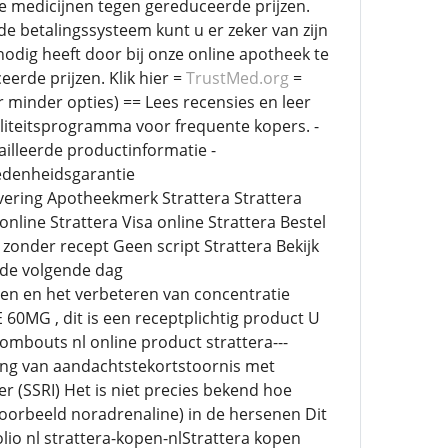
e medicijnen tegen gereduceerde prijzen.
e betalingssysteem kunt u er zeker van zijn
nodig heeft door bij onze online apotheek te
erde prijzen. Klik hier =
TrustMed.org
=
minder opties) == Lees recensies en leer
oyaliteitsprogramma voor frequente kopers. -
ailleerde productinformatie -
redenheidsgarantie
vering Apotheekmerk Strattera Strattera
line Strattera Visa online Strattera Bestel
 zonder recept Geen script Strattera Bekijk
 de volgende dag
n en het verbeteren van concentratie
MG , dit is een receptplichtig product U
rombouts nl online product strattera---
ing van aandachtstekortstoornis met
r (SSRI) Het is niet precies bekend hoe
oorbeeld noradrenaline) in de hersenen Dit
io nl strattera-kopen-nlStrattera kopen