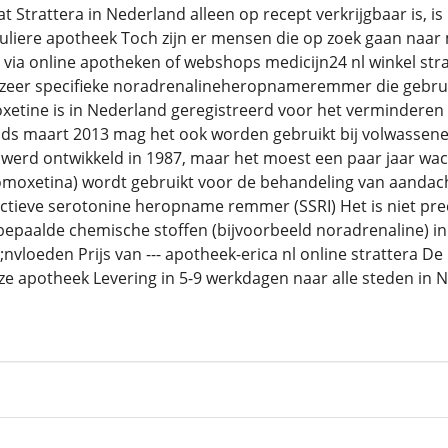
Strattera in Nederland alleen op recept verkrijgbaar is, is
guliere apotheek Toch zijn er mensen die op zoek gaan naar
 via online apotheken of webshops medicijn24 nl winkel str
 zeer specifieke noradrenalineheropnameremmer die gebr
tine is in Nederland geregistreerd voor het verminderen v
ds maart 2013 mag het ook worden gebruikt bij volwassenen
 werd ontwikkeld in 1987, maar het moest een paar jaar wa
omoxetina) wordt gebruikt voor de behandeling van aandach
lectieve serotonine heropname remmer (SSRI) Het is niet p
bepaalde chemische stoffen (bijvoorbeeld noradrenaline) 
nvloeden Prijs van --- apotheek-erica nl online strattera D
ze apotheek Levering in 5-9 werkdagen naar alle steden in 