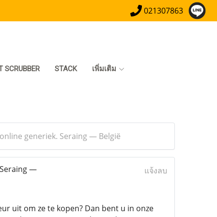
021307863
T SCRUBBER
STACK
เพิ่มเติม
 online generiek. Seraing — België
 Seraing —
แจ้งลบ
eur uit om ze te kopen? Dan bent u in onze