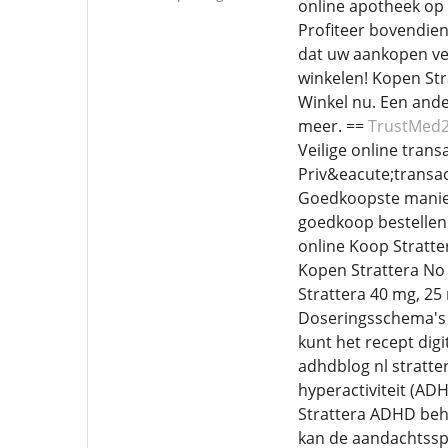
online apotheek op 
Profiteer bovendien
dat uw aankopen vei
winkelen! Kopen Str
Winkel nu. Een ande
meer. ==
TrustMed
Veilige online tran
Priv&eacute;transac
Goedkoopste manier 
goedkoop bestellen 
online Koop Stratter
Kopen Strattera No 
Strattera 40 mg, 2
Doseringsschema's 
kunt het recept digi
adhdblog nl stratte
hyperactiviteit (AD
Strattera ADHD beha
kan de aandachtsspa