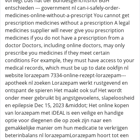
vorliegt Das hat der Bundesgerichtshof BGH
entschieden --- government nl can-i-safely-order-
medicines-online-without-a-prescript You cannot get
prescription medicines without a prescription A legal
medicines supplier will never give you prescription
medicines if you do not have a prescription from a
doctor Doctors, including online doctors, may only
prescribe you medicines if they meet certain
conditions For example, they must have access to your
medical records, which must be up to date ookfijn nl
website lorazepam 7334-online-rezept-lorazepam---
apotheek nl zoeken Lorazepam werkt rustgevend en
ontspant de spieren Het maakt ook suf Het wordt
onder meer gebruikt bij angstgevoelens, slapeloosheid
en epilepsie Dec 15, 2023 &middot; Het online kopen
van lorazepam met iDEAL is een veilige en handige
optie voor diegenen die op zoek zijn naar een
gemakkelijke manier om hun medicatie te verkrijgen
beterinbalans nl lorazepamLorazepam hoort tot een