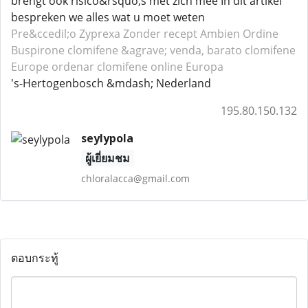
brengt ook risico&rsquo;s met zich mee In dit artikel
bespreken we alles wat u moet weten
Pre&ccedil;o Zyprexa
Zonder recept Ambien
Ordine
Buspirone
clomifene &agrave; venda, barato clomifene
Europe ordenar clomifene online Europa
's-Hertogenbosch &mdash; Nederland
195.80.150.132
seylypola
ผู้เยี่ยมชม
chloralacca@gmail.com
ตอบกระทู้