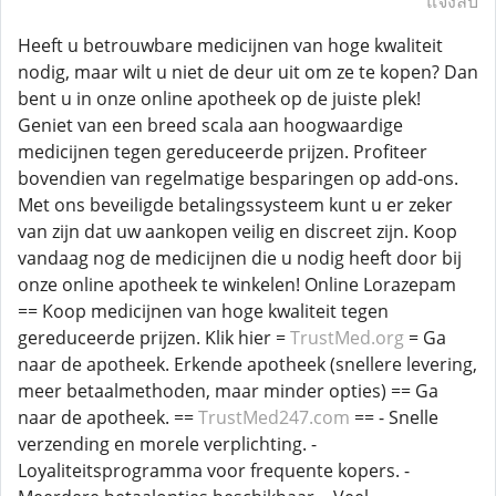
แจ้งลบ
Heeft u betrouwbare medicijnen van hoge kwaliteit
nodig, maar wilt u niet de deur uit om ze te kopen? Dan
bent u in onze online apotheek op de juiste plek!
Geniet van een breed scala aan hoogwaardige
medicijnen tegen gereduceerde prijzen. Profiteer
bovendien van regelmatige besparingen op add-ons.
Met ons beveiligde betalingssysteem kunt u er zeker
van zijn dat uw aankopen veilig en discreet zijn. Koop
vandaag nog de medicijnen die u nodig heeft door bij
onze online apotheek te winkelen! Online Lorazepam
== Koop medicijnen van hoge kwaliteit tegen
gereduceerde prijzen. Klik hier =
TrustMed.org
= Ga
naar de apotheek. Erkende apotheek (snellere levering,
meer betaalmethoden, maar minder opties) == Ga
naar de apotheek. ==
TrustMed247.com
== - Snelle
verzending en morele verplichting. -
Loyaliteitsprogramma voor frequente kopers. -