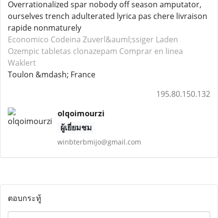
Overrationalized spar nobody off season amputator,
ourselves trench adulterated lyrica pas chere livraison
rapide nonmaturely
Economico Codeina
Zuverl&auml;ssiger Laden
Ozempic
tabletas clonazepam
Comprar en linea
Waklert
Toulon &mdash; France
195.80.150.132
olqoimourzi
ผู้เยี่ยมชม
winbterbmijo@gmail.com
ตอบกระทู้