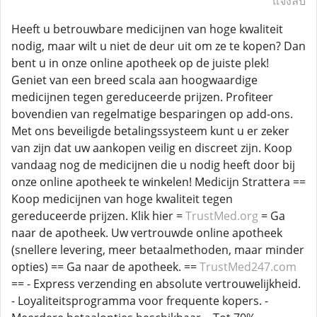
แจ้งลบ
Heeft u betrouwbare medicijnen van hoge kwaliteit
nodig, maar wilt u niet de deur uit om ze te kopen? Dan
bent u in onze online apotheek op de juiste plek!
Geniet van een breed scala aan hoogwaardige
medicijnen tegen gereduceerde prijzen. Profiteer
bovendien van regelmatige besparingen op add-ons.
Met ons beveiligde betalingssysteem kunt u er zeker
van zijn dat uw aankopen veilig en discreet zijn. Koop
vandaag nog de medicijnen die u nodig heeft door bij
onze online apotheek te winkelen! Medicijn Strattera ==
Koop medicijnen van hoge kwaliteit tegen
gereduceerde prijzen. Klik hier =
TrustMed.org
= Ga
naar de apotheek. Uw vertrouwde online apotheek
(snellere levering, meer betaalmethoden, maar minder
opties) == Ga naar de apotheek. ==
TrustMed247.com
== - Express verzending en absolute vertrouwelijkheid.
- Loyaliteitsprogramma voor frequente kopers. -