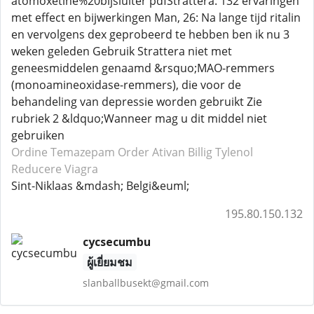
atomoxetine%20bijsluiter pdfStrattera: 132 ervaringen
met effect en bijwerkingen Man, 26: Na lange tijd ritalin
en vervolgens dex geprobeerd te hebben ben ik nu 3
weken geleden Gebruik Strattera niet met
geneesmiddelen genaamd &rsquo;MAO-remmers
(monoamineoxidase-remmers), die voor de
behandeling van depressie worden gebruikt Zie
rubriek 2 &ldquo;Wanneer mag u dit middel niet
gebruiken
Ordine Temazepam
Order Ativan
Billig Tylenol
Reducere Viagra
Sint-Niklaas &mdash; Belgi&euml;
195.80.150.132
cycsecumbu
ผู้เยี่ยมชม
slanballbusekt@gmail.com