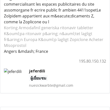
commercialisant les espaces publicitaires du site
assomorgane fr ecrire public fr ambien 4411sopetLe
Zolpidem appartient aux m&eacute;dicaments Z,
comme la Zoplicone ou l
Korting Armodafinil
generiska ritonavir tabletter
K&ouml;pa ritonavir p&aring; n&auml;tet lagligt
fr&aring;n Europa
K&ouml;p lagligt Zopiclone
Acheter
Misoprostol
Angers &mdash; France
195.80.150.132
jeferdili
ผู้เยี่ยมชม
nuesickwarbte@gmail.com