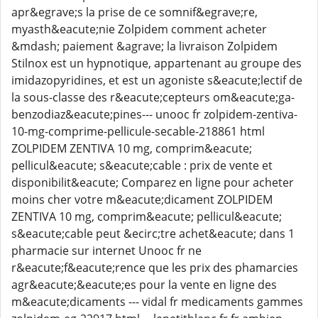
apr&egrave;s la prise de ce somnif&egrave;re,
myasth&eacute;nie Zolpidem comment acheter
&mdash; paiement &agrave; la livraison Zolpidem
Stilnox est un hypnotique, appartenant au groupe des
imidazopyridines, et est un agoniste s&eacute;lectif de
la sous-classe des r&eacute;cepteurs om&eacute;ga-
benzodiaz&eacute;pines--- unooc fr zolpidem-zentiva-
10-mg-comprime-pellicule-secable-218861 html
ZOLPIDEM ZENTIVA 10 mg, comprim&eacute;
pellicul&eacute; s&eacute;cable : prix de vente et
disponibilit&eacute; Comparez en ligne pour acheter
moins cher votre m&eacute;dicament ZOLPIDEM
ZENTIVA 10 mg, comprim&eacute; pellicul&eacute;
s&eacute;cable peut &ecirc;tre achet&eacute; dans 1
pharmacie sur internet Unooc fr ne
r&eacute;f&eacute;rence que les prix des phamarcies
agr&eacute;&eacute;es pour la vente en ligne des
m&eacute;dicaments --- vidal fr medicaments gammes