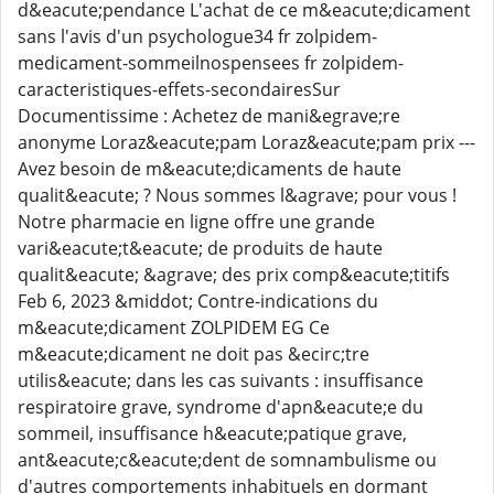
d&eacute;pendance L'achat de ce m&eacute;dicament
sans l'avis d'un psychologue34 fr zolpidem-
medicament-sommeilnospensees fr zolpidem-
caracteristiques-effets-secondairesSur
Documentissime : Achetez de mani&egrave;re
anonyme Loraz&eacute;pam Loraz&eacute;pam prix ---
Avez besoin de m&eacute;dicaments de haute
qualit&eacute; ? Nous sommes l&agrave; pour vous !
Notre pharmacie en ligne offre une grande
vari&eacute;t&eacute; de produits de haute
qualit&eacute; &agrave; des prix comp&eacute;titifs
Feb 6, 2023 &middot; Contre-indications du
m&eacute;dicament ZOLPIDEM EG Ce
m&eacute;dicament ne doit pas &ecirc;tre
utilis&eacute; dans les cas suivants : insuffisance
respiratoire grave, syndrome d'apn&eacute;e du
sommeil, insuffisance h&eacute;patique grave,
ant&eacute;c&eacute;dent de somnambulisme ou
d'autres comportements inhabituels en dormant