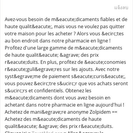
แจ้งลบ
Avez-vous besoin de m&eacute;dicaments fiables et de
haute qualit&eacute;, mais vous ne voulez pas quitter
votre maison pour les acheter ? Alors vous &ecirc;tes
au bon endroit dans notre pharmacie en ligne !
Profitez d'une large gamme de m&eacute;dicaments
de haute qualit&eacute; &agrave; des prix
r&eacute;duits. En plus, profitez de &eacute;conomies
r&eacute;guli&egrave;res sur les ajouts. Avec notre
syst&egrave;me de paiement s&eacute;curis&eacute;,
vous pouvez &ecirc;tre s&ucirc;r que vos achats seront
s&ucirc;rs et confidentiels. Obtenez les
m&eacute;dicaments dont vous avez besoin en
achetant dans notre pharmacie en ligne aujourd'hui !
Achetez de mani&egrave;re anonyme Zolpidem ==
Achetez des m&eacute;dicaments de haute
qualit&eacute; &agrave; des prix r&eacute;duits.