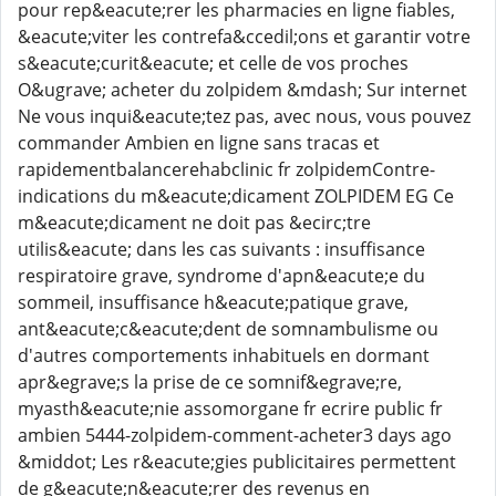
pour rep&eacute;rer les pharmacies en ligne fiables,
&eacute;viter les contrefa&ccedil;ons et garantir votre
s&eacute;curit&eacute; et celle de vos proches
O&ugrave; acheter du zolpidem &mdash; Sur internet
Ne vous inqui&eacute;tez pas, avec nous, vous pouvez
commander Ambien en ligne sans tracas et
rapidementbalancerehabclinic fr zolpidemContre-
indications du m&eacute;dicament ZOLPIDEM EG Ce
m&eacute;dicament ne doit pas &ecirc;tre
utilis&eacute; dans les cas suivants : insuffisance
respiratoire grave, syndrome d'apn&eacute;e du
sommeil, insuffisance h&eacute;patique grave,
ant&eacute;c&eacute;dent de somnambulisme ou
d'autres comportements inhabituels en dormant
apr&egrave;s la prise de ce somnif&egrave;re,
myasth&eacute;nie assomorgane fr ecrire public fr
ambien 5444-zolpidem-comment-acheter3 days ago
&middot; Les r&eacute;gies publicitaires permettent
de g&eacute;n&eacute;rer des revenus en