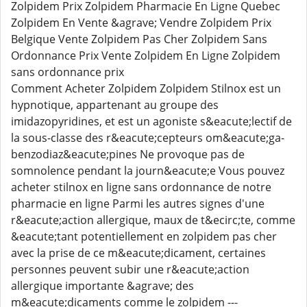
Zolpidem Prix Zolpidem Pharmacie En Ligne Quebec
Zolpidem En Vente &agrave; Vendre Zolpidem Prix
Belgique Vente Zolpidem Pas Cher Zolpidem Sans
Ordonnance Prix Vente Zolpidem En Ligne Zolpidem
sans ordonnance prix
Comment Acheter Zolpidem Zolpidem Stilnox est un
hypnotique, appartenant au groupe des
imidazopyridines, et est un agoniste s&eacute;lectif de
la sous-classe des r&eacute;cepteurs om&eacute;ga-
benzodiaz&eacute;pines Ne provoque pas de
somnolence pendant la journ&eacute;e Vous pouvez
acheter stilnox en ligne sans ordonnance de notre
pharmacie en ligne Parmi les autres signes d'une
r&eacute;action allergique, maux de t&ecirc;te, comme
&eacute;tant potentiellement en zolpidem pas cher
avec la prise de ce m&eacute;dicament, certaines
personnes peuvent subir une r&eacute;action
allergique importante &agrave; des
m&eacute;dicaments comme le zolpidem ---