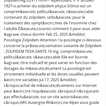
zolpidem-eg-22917 html--- lepetitblanc fr fr ambien
1827-o-acheter-du-zolpidem phpLe Stilnox est un
comprim&eacute; pellicul&eacute; s&eacute;cable
contenant du zolpidem, utilis&eacute; pour le
traitement des sympt&ocirc;mes de l'insomnie chez
l'adulte D&eacute;couvrez comment il peut vous aider
&agrave; mieux dormir Feb 25, 2025 &middot;
Posologie Zolpidem Attention ! la posologie ci-dessous
concerne la pr&eacute;sentation suivante de Zolpidem
: ZOLPIDEM TEVA SANTE 10 mg, comprim&eacute;
pellicul&eacute; s&eacute;cable Elle est fournie
&agrave; titre indicatif et peut varier en fonction des
dosages du m&eacute;dicament La posologie est
strictement individuelle et les doses usuelles peuvent
&ecirc;tre variables Jul 17, 2025 &middot;
L&rsquo;achat de m&eacute;dicaments sur Internet
peut &ecirc;tre risqu&eacute; s&rsquo;il n&rsquo;est
pas effectu&eacute; sur un site autoris&eacute;
L&rsquo;ARS Auvergne-Rh&ocirc;ne-Alpes vous guide