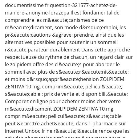
documentissime fr question-321577-achetez-de-
maniere-anonyme-lorazepa Il est fondamental de
comprendre les m&eacute;canismes de ce
m&eacute;dicament, son mode d&rsquo;emploi, les
pr&eacute;cautions &agrave; prendre, ainsi que les
alternatives possibles pour soutenir un sommeil
r&eacute;parateur durablement Dans cette approche
respectueuse du rythme de chacun, un regard clair sur
le zolpidem offre des cl&eacute;s pour aborder le
sommeil avec plus de s&eacute;r&eacute;nit&eacute;
et moins d&rsquo;appr&eacute;hension ZOLPIDEM
ZENTIVA 10 mg, comprim&eacute; pellicul&eacute;
s&eacute;cable : prix de vente et disponibilit&eacute;
Comparez en ligne pour acheter moins cher votre
m&eacute;dicament ZOLPIDEM ZENTIVA 10 mg,
comprim&eacute; pellicul&eacute; s&eacute;cable
peut &ecirc;tre achet&eacute; dans 1 pharmacie sur
internet Unooc fr ne r&eacute;f&eacute;rence que les