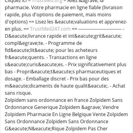
Cliquez ici =
TrustMed.org
= Allez &agrave; la
pharmacie. Votre pharmacie en ligne fiable (livraison
rapide, plus d'options de paiement, mais moins
d'options) == Lisez les &eacute;valuations et apprenez-
en plus. ==
TrustMed247.com
== ----------------------------- -
D&eacute;livrance rapide et int&eacute;grit&eacute;
compl&egrave;te. - Programme de
fid&eacute;lit&eacute; pour les acheteurs
fr&eacute;quents. - Transactions en ligne
s&eacute;curis&eacute;es. - Prix significativement plus
bas - Propri&eacute;t&eacute;s pharmaceutiques et
dosage. - Emballage discret - Prix bas pour des
m&eacute;dicaments de haute qualit&eacute;. - Achat
sans risque.
Zolpidem sans ordonnance en france Zolpidem Sans
Ordonnance Generique Zolpidem &agrave; Vendre
Zolpidem Pharmacie En Ligne Belgique Vente Zolpidem
Sans Ordonnance Zolpidem Sans Ordonnance
G&eacute;N&eacute;Rique Zolpidem Pas Cher