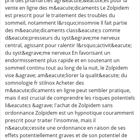
prix des phamarcies agr&eacute;&eacute;es pour la
vente en ligne des m&eacute;dicaments Le Zolpidem
est prescrit pour le traitement des troubles du
sommeil, notamment l&rsquo;insomnie Il fait partie
des m&eacute;dicaments class&eacute;s comme
d&eacute;presseurs du syst&egrave;me nerveux
central, agissant pour ralentir l&rsquo;activit&eacute;
du syst&egrave;me nerveux En favorisant un
endormissement plus rapide et en soutenant un
sommeil continu tout au long de la nuit, le Zolpidem
vise &agrave; am&eacute;liorer la qualit&eacute; du
somnologie fr stilnox Acheter des
m&eacute;dicaments en ligne peut sembler pratique,
mais il est crucial de comprendre les risques potentiels
li&eacute;s &agrave; l'achat de Zolpidem sans
ordonnance Zolpidem est un hypnotique couramment
prescrit pour traiter l'insomnie, mais il
n&eacute;cessite une ordonnance en raison de ses
effets potentiellement graves et de son potentiel de