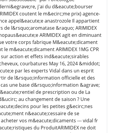
erni&egrave;re, j'ai du d&eacute;bourser
ARIMIDEX coutent le m&ecirc;me prix) agence-
e appel&eacute;e anastrozole Il appartient
rs de l&rsquo;aromatase &raquo; ARIMIDEX
e;nopaus&eacute;e ARIMIDEX agit en diminuant
ue votre corps fabrique M&eacute;dicament
ant le m&eacute;dicament ARIMIDEX 1MG CPR
ur action et effets ind&eacute;sirables
 cheveux, courbatures May 16, 2024 &middot;
ute;e par les experts Vidal dans un esprit
r de l&rsquo;information officielle et des
un cas une base d&rsquo;information &agrave;
&eacute;rentiel de prescription ou de La
d&ucirc; au changement de saison ? Une
eacute;decins pour les petites g&ecirc;nes
eacute;ment n&eacute;cessaire de se
 acheter vos m&eacute;dicaments --- vidal fr
te;ristiques du ProduitARIMIDEX ne doit