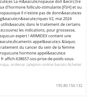
cute;es La m&eacute;nopause doit &ecirc;tre
x d'hormone folliculo-stimulante [FSH] et ou
;nopausique Il n'existe pas de donn&eacute;es
t g&eacute;n&eacute;riques V2, mai 2024
lis&eacute; dans le traitement de certains
couvrez les indications, pour grossesse,
rsquo;un expert ! ARIMIDEX contient une
&eacute;dicaments appel&eacute;s &laquo;
 traitement du cancer du sein de la femme
&rsquo;une hormone appel&eacute;e
r affich-638657-sos-prise-de-poids-sous-
ropa, ordenar zaleplon online barato
Acheter
195.80.150.132