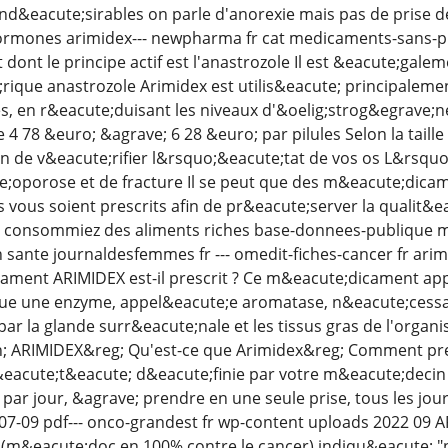
s ind&eacute;sirables on parle d'anorexie mais pas de prise d
rmones arimidex--- newpharma fr cat medicaments-sans-pre
ont le principe actif est l'anastrozole Il est &eacute;gal
ique anastrozole Arimidex est utilis&eacute; principalemen
s, en r&eacute;duisant les niveaux d'&oelig;strog&egrave;ne
e 4 78 &euro; &agrave; 6 28 &euro; par pilules Selon la tai
in de v&eacute;rifier l&rsquo;&eacute;tat de vos os L&rsqu
oporose et de fracture Il se peut que des m&eacute;dicame
vous soient prescrits afin de pr&eacute;server la qualit&eac
 consommiez des aliments riches base-donnees-publique 
 on sante journaldesfemmes fr --- omedit-fiches-cancer fr ar
ament ARIMIDEX est-il prescrit ? Ce m&eacute;dicament appar
oque une enzyme, appel&eacute;e aromatase, n&eacute;cessa
ar la glande surr&eacute;nale et les tissus gras de l'org
; ARIMIDEX&reg; Qu'est-ce que Arimidex&reg; Comment pren
&eacute;t&eacute; d&eacute;finie par votre m&eacute;decin Da
r jour, &agrave; prendre en une seule prise, tous les jours 
-09 pdf--- onco-grandest fr wp-content uploads 2022 09 A
(m&eacute;doc en 100% contre le cancer) indiqu&eacute; "n