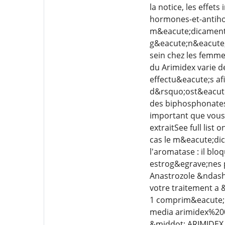
la notice, les effet
hormones-et-antiho
m&eacute;dicament d
g&eacute;n&eacute;r
sein chez les femme
du Arimidex varie d
effectu&eacute;s af
d&rsquo;ost&eacute;
des biphosphonates 
important que vous
extraitSee full list
cas le m&eacute;dic
l'aromatase : il bl
estrog&egrave;nes p
Anastrozole &ndash
votre traitement a 
1 comprim&eacute; pa
media arimidex%2007
&middot; ARIMIDEX 