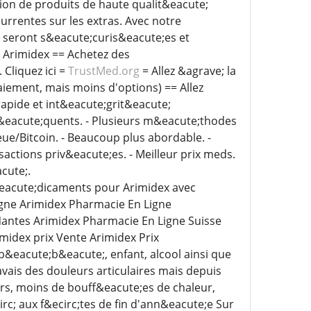
tion de produits de haute qualit&eacute;
urrentes sur les extras. Avec notre
 seront s&eacute;curis&eacute;es et
 Arimidex == Achetez des
Cliquez ici =
TrustMed.org
= Allez &agrave; la
iement, mais moins d'options) == Allez
aison rapide et int&eacute;grit&eacute;
r&eacute;quents. - Plusieurs m&eacute;thodes
e/Bitcoin. - Beaucoup plus abordable. -
actions priv&eacute;es. - Meilleur prix meds.
cute;.
eacute;dicaments pour Arimidex avec
gne Arimidex Pharmacie En Ligne
antes Arimidex Pharmacie En Ligne Suisse
midex prix Vente Arimidex Prix
b&eacute;b&eacute;, enfant, alcool ainsi que
avais des douleurs articulaires mais depuis
rs, moins de bouff&eacute;es de chaleur,
irc; aux f&ecirc;tes de fin d'ann&eacute;e Sur