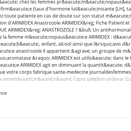
lis&eacute; chez les femmes pr&eacute;m&eacute;nopaus&ea
irm&eacute;e (taux d'hormone lut&eacute;inisante [LH], tau
hez toute patiente en cas de doute sur son statut m&eacute
ation d'ARIMIDEX Anastrozole ARIMIDEX&reg; Fiche Patient e
E ARIMIDEX&reg; ANASTROZOLE ? &bull; Un antihormonal uti
ez la femme m&eacute;nopaus&eacute;e ARIMIDEX : d&eacute;
acute;b&eacute;, enfant, alcool ainsi que l&rsquo;avis d&
cute;e anastrozole Il appartient &agrave; un groupe de m
quo;aromatase &raquo; ARIMIDEX est utilis&eacute; dans le
cute;e ARIMIDEX agit en diminuant la quantit&eacute; d
ue votre corps fabrique sante-medecine journaldesfemmes f
a nimett&ouml;m&auml;n&auml; Cipro
zaleplon ordenar Eu
nce