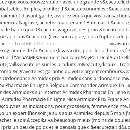
out ce que vous pouvez vouloir avec une grande s&eacute;lec
mbattables. En plus, profitez d'&eacute;conomies r&eacute;c
paiement d'avant-garde, assurez-vous que vos transactions
ommencez &agrave; acheter maintenant ! Bon march&eacute;
de haute qualit&eacute; &agrave; des prix r&eacute;duits. 
e approuv&eacute;e (livraison rapide, plus d'options de pa
cie. ==
TrustMed247.com
== ----------------------------- - Livr
Programme de fid&eacute;lit&eacute; pour les acheteurs f
rCard/Visa/AMEX/Virement bancaire/PayPal/iDeal/Carte Bleu
te;taill&eacute;es sur les produits m&eacute;dicaux - Trans
n compl&egrave;te est garantie ou votre argent rembours&ea
s Ordonnance Arimidex prix Arimidex sans ordonnance m&
x Pharmacie En Ligne Belgique Commander Arimidex En Li
 des Arimidexs sur internet Arimidex Pharmacie En Ligne N
e Arimidex Pharmacie En Ligne Nice Arimidex Prix France Ari
;couvrez les indications, pour grossesse, femme enceinte, 
o;un expert !Bonsoir Je suis sous Arimidex depuis 5 mois J'
chet le soir &ccedil;a va beaucoup mieux (moins de douleu
ai pris un peu de poids et je pensais que c'&eacute;tait d&uc