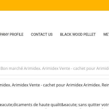
PANY PROFILE
CONTACT US
BLACK WOOD PELLET
WE
>
Bon marché Arimidex. Arimidex Vente - cachet pour Arimid
dex. Arimidex Vente - cachet pour Arimidex Arimidex. Re
cute;dicaments de haute qualit&eacute; sans quitter votr