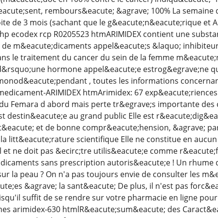
eacute;sent, rembours&eacute; &agrave; 100% La semaine d
ite de 3 mois (sachant que le g&eacute;n&eacute;rique et 
php ecodex rcp R0205523 htmARIMIDEX contient une substanc
 de m&eacute;dicaments appel&eacute;s &laquo; inhibiteu
dans le traitement du cancer du sein de la femme m&eacut
 d&rsquo;une hormone appel&eacute;e estrog&egrave;ne q
monod&eacute;pendant , toutes les informations concern
r medicament-ARIMIDEX htmArimidex: 67 exp&eacute;riences s
s du Femara d abord mais perte tr&egrave;s importante des
st destin&eacute;e au grand public Elle est r&eacute;dig&eac
t&eacute; et de bonne compr&eacute;hension, &agrave; parti
a litt&eacute;rature scientifique Elle ne constitue en auc
 et ne doit pas &ecirc;tre utilis&eacute;e comme r&eacute;f
dicaments sans prescription autoris&eacute;e ! Un rhume 
sur la peau ? On n'a pas toujours envie de consulter les m&
ute;es &agrave; la sant&eacute; De plus, il n'est pas forc&
squ'il suffit de se rendre sur votre pharmacie en ligne pour
 arimidex-630 htmlR&eacute;sum&eacute; des Caract&eacu