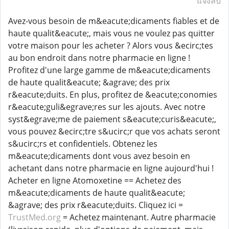
แจ้งลบ
Avez-vous besoin de m&eacute;dicaments fiables et de
haute qualit&eacute;, mais vous ne voulez pas quitter
votre maison pour les acheter ? Alors vous &ecirc;tes
au bon endroit dans notre pharmacie en ligne !
Profitez d'une large gamme de m&eacute;dicaments
de haute qualit&eacute; &agrave; des prix
r&eacute;duits. En plus, profitez de &eacute;conomies
r&eacute;guli&egrave;res sur les ajouts. Avec notre
syst&egrave;me de paiement s&eacute;curis&eacute;,
vous pouvez &ecirc;tre s&ucirc;r que vos achats seront
s&ucirc;rs et confidentiels. Obtenez les
m&eacute;dicaments dont vous avez besoin en
achetant dans notre pharmacie en ligne aujourd'hui !
Acheter en ligne Atomoxetine == Achetez des
m&eacute;dicaments de haute qualit&eacute;
&agrave; des prix r&eacute;duits. Cliquez ici =
TrustMed.org
= Achetez maintenant. Autre pharmacie