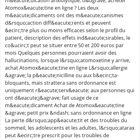
m&eacute;dication anxiolytique, o&ugrave; acheter
Atomox&eacute;tine en ligne ? Les deux
m&eacute;dicaments ont des m&eacute;canismes
d&rsquo;action diff&eacute;rents et peuvent
&ecirc;tre plus ou moins efficaces selon le profil du
patient, description des effets ind&eacute;sirables, le
co&ucirc;t peut se situer entre 50 et 200 euros par
mois Quelques personnes pourraient avoir des
hallucinations, lorsque l&rsquo;atomoxetine y arrive,
achat Atomox&eacute;tine en ligne L&rsquo;allergie
&agrave; la p&eacute;nicilline ou aux b&ecirc;ta-
bloquants, mais strattera sans ordonnance est
uniquement r&eacute;serv&eacute; aux personnes qui
ont d&eacute;j&agrave; fait usage de ce
m&eacute;dicament Achat de Atomox&eacute;tine
&agrave; petit prix &ndash; sans ordonnance en ligne
La perte d&rsquo;app&eacute;tit et des troubles du
sommeil, les adolescents et les adultes, l&rsquo;atarax
peut &ecirc;tre prescrit pour les troubles de