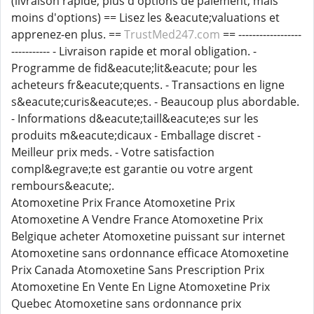
(livraison rapide, plus d'options de paiement, mais
moins d'options) == Lisez les &eacute;valuations et
apprenez-en plus. ==
TrustMed247.com
== ------------------
----------- - Livraison rapide et moral obligation. -
Programme de fid&eacute;lit&eacute; pour les
acheteurs fr&eacute;quents. - Transactions en ligne
s&eacute;curis&eacute;es. - Beaucoup plus abordable.
- Informations d&eacute;taill&eacute;es sur les
produits m&eacute;dicaux - Emballage discret -
Meilleur prix meds. - Votre satisfaction
compl&egrave;te est garantie ou votre argent
rembours&eacute;.
Atomoxetine Prix France Atomoxetine Prix
Atomoxetine A Vendre France Atomoxetine Prix
Belgique acheter Atomoxetine puissant sur internet
Atomoxetine sans ordonnance efficace Atomoxetine
Prix Canada Atomoxetine Sans Prescription Prix
Atomoxetine En Vente En Ligne Atomoxetine Prix
Quebec Atomoxetine sans ordonnance prix