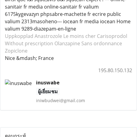
sanitair fr media online-sanitair fr valium
6175kygevazyn phpsabre-machette fr ecrire public
valium 2313masoheno--- iocean fr media iocean Home
valium 9289-diazepam-en-ligne
Uppkopplad Anastrozole
Le moins cher Carisoprodol
Without prescription Olanzapine
Sans ordonnance
Zopiclone
Nice &mdash; France
195.80.150.132
inuswabe
ผู้เยี่ยมชม
iniwbudwei@gmail.com
ตอบกระทู้