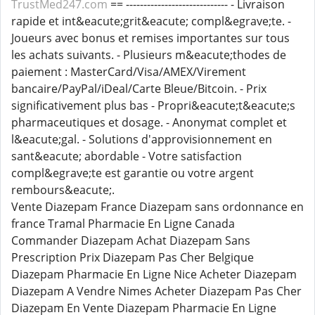
TrustMed247.com
== ----------------------------- - Livraison
rapide et int&eacute;grit&eacute; compl&egrave;te. -
Joueurs avec bonus et remises importantes sur tous
les achats suivants. - Plusieurs m&eacute;thodes de
paiement : MasterCard/Visa/AMEX/Virement
bancaire/PayPal/iDeal/Carte Bleue/Bitcoin. - Prix
significativement plus bas - Propri&eacute;t&eacute;s
pharmaceutiques et dosage. - Anonymat complet et
l&eacute;gal. - Solutions d'approvisionnement en
sant&eacute; abordable - Votre satisfaction
compl&egrave;te est garantie ou votre argent
rembours&eacute;.
Vente Diazepam France Diazepam sans ordonnance en
france Tramal Pharmacie En Ligne Canada
Commander Diazepam Achat Diazepam Sans
Prescription Prix Diazepam Pas Cher Belgique
Diazepam Pharmacie En Ligne Nice Acheter Diazepam
Diazepam A Vendre Nimes Acheter Diazepam Pas Cher
Diazepam En Vente Diazepam Pharmacie En Ligne