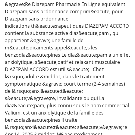
&egrave;Re Diazepam Pharmacie En Ligne equivalent
Diazepam sans ordonnance comprim&eacute; pour
Diazepam sans ordonnance
Indications th&eacute;rapeutiques DIAZEPAM ACCORD
contient la substance active diaz&eacute;pam , qui
appartient &agrave; une famille de
m&eacute;dicaments appel&eacute;s les
benzodiaz&eacute;pines Le diaz&eacute;pam a un effet
anxiolytique, s&eacute;datif et relaxant musculaire
DIAZEPAM ACCORD est utilis&eacute; : Chez
l&rsquo;adulte &middot; dans le traitement
symptomatique &agrave; court terme (2-4 semaines)
de l&rsquo;anxi&eacute;t&eacute;
s&eacute;v&egrave;re, invalidante ou qui La
diaz&eacute;pam, plus connu sous le nom commercial
Valium, est un anxiolytique de la famille des
benzodiaz&eacute;pines Il traite
l&rsquo;anxi&eacute;t&eacute; s&eacute;v&egrave;re
Apr 14, 2025 &middot; M&eacute;dicament