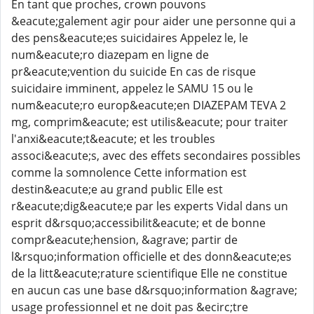
En tant que proches, crown pouvons
&eacute;galement agir pour aider une personne qui a
des pens&eacute;es suicidaires Appelez le, le
num&eacute;ro diazepam en ligne de
pr&eacute;vention du suicide En cas de risque
suicidaire imminent, appelez le SAMU 15 ou le
num&eacute;ro europ&eacute;en DIAZEPAM TEVA 2
mg, comprim&eacute; est utilis&eacute; pour traiter
l'anxi&eacute;t&eacute; et les troubles
associ&eacute;s, avec des effets secondaires possibles
comme la somnolence Cette information est
destin&eacute;e au grand public Elle est
r&eacute;dig&eacute;e par les experts Vidal dans un
esprit d&rsquo;accessibilit&eacute; et de bonne
compr&eacute;hension, &agrave; partir de
l&rsquo;information officielle et des donn&eacute;es
de la litt&eacute;rature scientifique Elle ne constitue
en aucun cas une base d&rsquo;information &agrave;
usage professionnel et ne doit pas &ecirc;tre