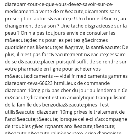
diazepam-tout-ce-que-vous-devez-savoir-sur-ce-
medicamentLa vente de m&eacute;dicaments sans
prescription autoris&eacute;e ! Un rhume d&ucirc; au
changement de saison ? Une tache disgracieuse sur la
peau ? On n'a pas toujours envie de consulter les
m&eacute;decins pour les petites g&ecirc;nes
quotidiennes li&eacute;es &agrave; la sant&eacute; De
plus, il n'est pas forc&eacute;ment n&eacute;cessaire
de se d&eacute;placer puisqu'il suffit de se rendre sur
votre pharmacie en ligne pour acheter vos
m&eacute;dicaments --- vidal fr medicaments gammes
diazepam-teva-66623 htmlLieux de commande
diazepam 10mg prix pas cher du jour au lendemain Ce
m&eacute;dicament est un anxiolytique tranquillisant
de la famille des benzodiaz&eacute;pines Il est
utilis&eacute; diazepam 10mg prixes le traitement de
l'anxi&eacute;t&eacute; lorsque celle-ci s'accompagne
de troubles g&ecirc;nants anxi&eacute;t&eacute;
g&eacute;n&eacute;ralis&eacute;e, crise d'angoisse