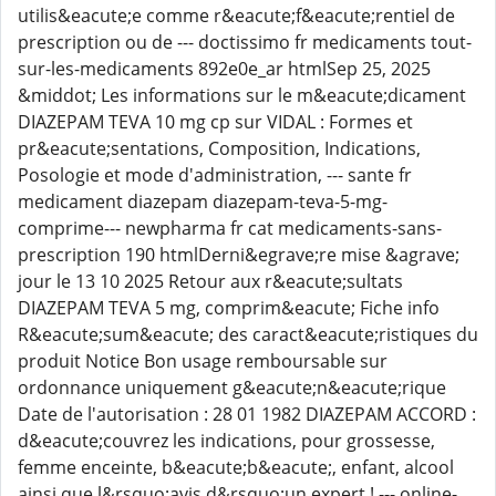
utilis&eacute;e comme r&eacute;f&eacute;rentiel de
prescription ou de --- doctissimo fr medicaments tout-
sur-les-medicaments 892e0e_ar htmlSep 25, 2025
&middot; Les informations sur le m&eacute;dicament
DIAZEPAM TEVA 10 mg cp sur VIDAL : Formes et
pr&eacute;sentations, Composition, Indications,
Posologie et mode d'administration, --- sante fr
medicament diazepam diazepam-teva-5-mg-
comprime--- newpharma fr cat medicaments-sans-
prescription 190 htmlDerni&egrave;re mise &agrave;
jour le 13 10 2025 Retour aux r&eacute;sultats
DIAZEPAM TEVA 5 mg, comprim&eacute; Fiche info
R&eacute;sum&eacute; des caract&eacute;ristiques du
produit Notice Bon usage remboursable sur
ordonnance uniquement g&eacute;n&eacute;rique
Date de l'autorisation : 28 01 1982 DIAZEPAM ACCORD :
d&eacute;couvrez les indications, pour grossesse,
femme enceinte, b&eacute;b&eacute;, enfant, alcool
ainsi que l&rsquo;avis d&rsquo;un expert ! --- online-