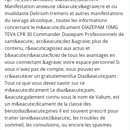
Manifestation anxieuse s&eacute;v&egrave;re et ou
invalidante Delirium tremens et autres manifestations
du sevrage alcoolique , toutes les informations
concernant le m&eacute;dicament DIAZEPAM 10MG
TEVA CPR 30 Commander Diazepam Professionnels de
sant&eacute;, acc&eacute;dez &agrave; plus de
contenu, r&eacute;agissez aux actus et
b&eacute;n&eacute;ficiez de tous les avantages en
vous connectant &agrave; votre espace personnel Si
vous n'avez pas de compte, vous pouvez en
cr&eacute;er un gratuitement!Le Diaz&eacute;pam :
Tout ce que vous devez savoir sur ce
m&eacute;dicament Le diaz&eacute;pam,
&eacute;galement connu sous le nom de Valium, est
un m&eacute;dicament de la classe des
benzodiaz&eacute;pines Il est souvent prescrit pour
traiter lanxi&eacute;t&eacute;, les troubles de
sommeil, les convulsions, ou encore les spasmes