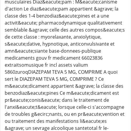
musculaires Diaz&eacute;pam : M&eacute;canisme
d'action Le diaz&eacute;pam appartient &agrave; la
classe des 1-4 benzodiaz&eacute;pines et a une
activit&eacute; pharmacodynamique qualitativement
semblable &agrave; celle des autres compos&eacute;s
de cette classe : myorelaxante, anxiolytique,
s&eacute;dative, hypnotique, anticonvulsivante et
amn&eacute;siante base-donnees-publique
medicaments gouv fr medicament 66023836
extraitsomusique fr incl assets valium
5860zuroqDIAZEPAM TEVA 5 MG, COMPRIME A quoi
sert le DIAZEPAM TEVA 5 MG, COMPRIME ? Ce
m&eacute;dicament appartient &agrave; la classe des
benzodiaz&eacute;pines Ce m&eacute;dicament est
pr&eacute;conis&eacute; dans le traitement de
l'anxi&eacute;t&eacute; lorsque celle-ci s'accompagne
de troubles g&ecirc;nants, ou en pr&eacute;vention et
ou traitement des manifestations li&eacute;es
&agrave; un sevrage alcoolique santetotal fr le-