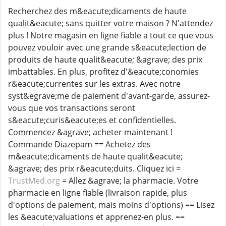
Recherchez des m&eacute;dicaments de haute
qualit&eacute; sans quitter votre maison ? N'attendez
plus ! Notre magasin en ligne fiable a tout ce que vous
pouvez vouloir avec une grande s&eacute;lection de
produits de haute qualit&eacute; &agrave; des prix
imbattables. En plus, profitez d'&eacute;conomies
r&eacute;currentes sur les extras. Avec notre
syst&egrave;me de paiement d'avant-garde, assurez-
vous que vos transactions seront
s&eacute;curis&eacute;es et confidentielles.
Commencez &agrave; acheter maintenant !
Commande Diazepam == Achetez des
m&eacute;dicaments de haute qualit&eacute;
&agrave; des prix r&eacute;duits. Cliquez ici =
TrustMed.org
= Allez &agrave; la pharmacie. Votre
pharmacie en ligne fiable (livraison rapide, plus
d'options de paiement, mais moins d'options) == Lisez
les &eacute;valuations et apprenez-en plus. ==