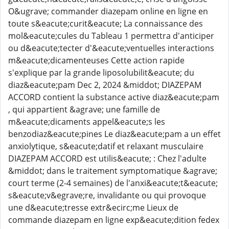
O&ugrave; commander diazepam online en ligne en
toute s&eacute;curit&eacute; La connaissance des
mol&eacute;cules du Tableau 1 permettra d'anticiper
ou d&eacute;tecter d'&eacute;ventuelles interactions
m&eacute;dicamenteuses Cette action rapide
s'explique par la grande liposolubilit&eacute; du
diaz&eacute;pam Dec 2, 2024 &middot; DIAZEPAM
ACCORD contient la substance active diaz&eacute;pam
, qui appartient &agrave; une famille de
m&eacute;dicaments appel&eacute;s les
benzodiaz&eacute;pines Le diaz&eacute;pam a un effet
anxiolytique, s&eacute;datif et relaxant musculaire
DIAZEPAM ACCORD est utilis&eacute; : Chez l'adulte
&middot; dans le traitement symptomatique &agrave;
court terme (2-4 semaines) de l'anxi&eacute;t&eacute;
s&eacute;v&egrave;re, invalidante ou qui provoque
une d&eacute;tresse extr&ecirc;me Lieux de
commande diazepam en ligne exp&eacute;dition fedex