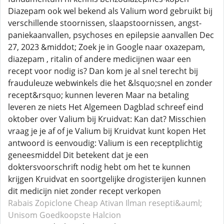
Diazepam ook wel bekend als Valium word gebruikt bij
verschillende stoornissen, slaapstoornissen, angst-
paniekaanvallen, psychoses en epilepsie aanvallen Dec
27, 2023 &middot; Zoek je in Google naar oxazepam,
diazepam , ritalin of andere medicijnen waar een
recept voor nodig is? Dan kom je al snel terecht bij
frauduleuze webwinkels die het &lsquo;snel en zonder
recept&rsquo; kunnen leveren Maar na betaling
leveren ze niets Het Algemeen Dagblad schreef eind
oktober over Valium bij Kruidvat: Kan dat? Misschien
vraag je je af of je Valium bij Kruidvat kunt kopen Het
antwoord is eenvoudig: Valium is een receptplichtig
geneesmiddel Dit betekent dat je een
doktersvoorschrift nodig hebt om het te kunnen
krijgen Kruidvat en soortgelijke drogisterijen kunnen
dit medicijn niet zonder recept verkopen
Rabais Zopiclone
Cheap Ativan
Ilman resepti&auml;
Unisom
Goedkoopste Halcion