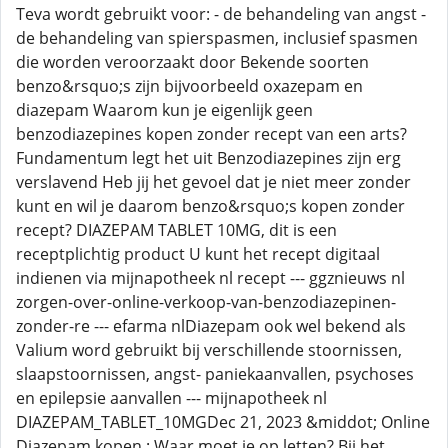
Teva wordt gebruikt voor: - de behandeling van angst -
de behandeling van spierspasmen, inclusief spasmen
die worden veroorzaakt door Bekende soorten
benzo&rsquo;s zijn bijvoorbeeld oxazepam en
diazepam Waarom kun je eigenlijk geen
benzodiazepines kopen zonder recept van een arts?
Fundamentum legt het uit Benzodiazepines zijn erg
verslavend Heb jij het gevoel dat je niet meer zonder
kunt en wil je daarom benzo&rsquo;s kopen zonder
recept? DIAZEPAM TABLET 10MG, dit is een
receptplichtig product U kunt het recept digitaal
indienen via mijnapotheek nl recept --- ggznieuws nl
zorgen-over-online-verkoop-van-benzodiazepinen-
zonder-re --- efarma nlDiazepam ook wel bekend als
Valium word gebruikt bij verschillende stoornissen,
slaapstoornissen, angst- paniekaanvallen, psychoses
en epilepsie aanvallen --- mijnapotheek nl
DIAZEPAM_TABLET_10MGDec 21, 2023 &middot; Online
Diazepam kopen : Waar moet je op letten? Bij het