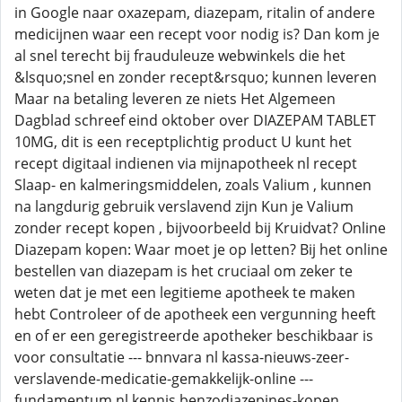
in Google naar oxazepam, diazepam, ritalin of andere
medicijnen waar een recept voor nodig is? Dan kom je
al snel terecht bij frauduleuze webwinkels die het
&lsquo;snel en zonder recept&rsquo; kunnen leveren
Maar na betaling leveren ze niets Het Algemeen
Dagblad schreef eind oktober over DIAZEPAM TABLET
10MG, dit is een receptplichtig product U kunt het
recept digitaal indienen via mijnapotheek nl recept
Slaap- en kalmeringsmiddelen, zoals Valium , kunnen
na langdurig gebruik verslavend zijn Kun je Valium
zonder recept kopen , bijvoorbeeld bij Kruidvat? Online
Diazepam kopen: Waar moet je op letten? Bij het online
bestellen van diazepam is het cruciaal om zeker te
weten dat je met een legitieme apotheek te maken
hebt Controleer of de apotheek een vergunning heeft
en of er een geregistreerde apotheker beschikbaar is
voor consultatie --- bnnvara nl kassa-nieuws-zeer-
verslavende-medicatie-gemakkelijk-online ---
fundamentum nl kennis benzodiazepines-kopen