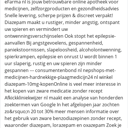
eFarma nl is jouw betrouwbare online apotheek voor
medicijnen, zelfzorgproducten en gezondheidsadvies
Snelle levering, scherpe prijzen & discreet verpakt!
Diazepam maakt u rustiger, minder angstig, ontspant
uw spieren en vermindert uw
ontwenningsverschijnselen Ook stopt het epilepsie-
aanvallen Bij angstgevoelens, gespannenheid,
paniekstoornissen, slapeloosheid, alcoholontwenning,
spierkrampen, epilepsie en onrust U wordt binnen 1
uur slaperig, rustig en uw spieren zijn minder
gespannen --- consumentenbond nl nepshops-met-
medicijnen-hardnekkige-plaagmedicijn24 nl winkel
diazepam-10mg-kopenOnline is veel meer interesse in
het kopen van zware medicatie zonder recept
Afkickkliniekwijzer nl maakt een analyse van honderden
zoektermen van Google In het afgelopen jaar zochten
zo&rsquo;n 20 tot 30% meer mensen informatie over
het gebruik van zware benzodiazepinen zonder recept,
waaronder diazepam, lorazepam en oxazepam Zoek je