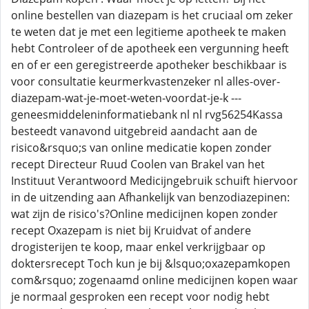
online bestellen van diazepam is het cruciaal om zeker
te weten dat je met een legitieme apotheek te maken
hebt Controleer of de apotheek een vergunning heeft
en of er een geregistreerde apotheker beschikbaar is
voor consultatie keurmerkvastenzeker nl alles-over-
diazepam-wat-je-moet-weten-voordat-je-k ---
geneesmiddeleninformatiebank nl nl rvg56254Kassa
besteedt vanavond uitgebreid aandacht aan de
risico&rsquo;s van online medicatie kopen zonder
recept Directeur Ruud Coolen van Brakel van het
Instituut Verantwoord Medicijngebruik schuift hiervoor
in de uitzending aan Afhankelijk van benzodiazepinen:
wat zijn de risico's?Online medicijnen kopen zonder
recept Oxazepam is niet bij Kruidvat of andere
drogisterijen te koop, maar enkel verkrijgbaar op
doktersrecept Toch kun je bij &lsquo;oxazepamkopen
com&rsquo; zogenaamd online medicijnen kopen waar
je normaal gesproken een recept voor nodig hebt