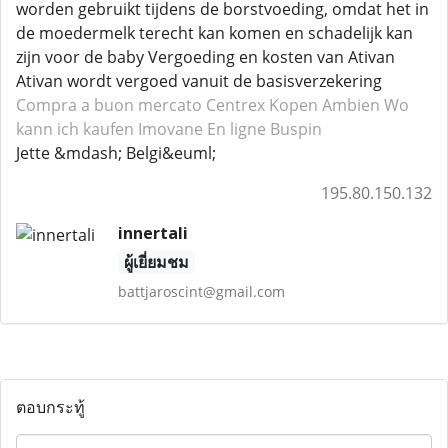
worden gebruikt tijdens de borstvoeding, omdat het in
de moedermelk terecht kan komen en schadelijk kan
zijn voor de baby Vergoeding en kosten van Ativan
Ativan wordt vergoed vanuit de basisverzekering
Compra a buon mercato Centrex
Kopen Ambien
Wo
kann ich kaufen Imovane
En ligne Buspin
Jette &mdash; Belgi&euml;
195.80.150.132
innertali
ผู้เยี่ยมชม
battjaroscint@gmail.com
ตอบกระทู้