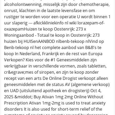
alcoholontwenning, misselijk zijn door chemotherapie,
onrust, klachten in de laatste levensfase en om
rustiger te worden voor een operatie U wordt binnen 1
uur slaperig --- afkickkliniekinfo nl wiki lorazepam-of-
oxazepamHuizen te koop Oostenrijk: 273 x
Woningaanbod - Totaal te koop in Oostenrijk: 273
huizen bij HUISenAANBOD nlbenb-tekoop nlVind op
Benb-tekoop nl het complete aanbod van B&B's te
koop In Nederland, Frankrijk en de rest van Europa
Verkopen? Kies voor de #1 Geneesmiddelen zijn
verkrijgbaar in verschillende vormen, zoals tabletten,
cr&egrave;mes of siropen, en zijn te koop zonder
recept van een arts De Online Drogist verkoopt alleen
geneesmiddelen met de status AV (algemene verkoop)
en UAD (uitsluitend apotheek en drogisterij) Oct 4,
2025 &middot; Buy Ativan 1mg 2mg Online Without
Prescription Ativan 1mg-2mg is used to treat anxiety
disorders It is also used for short-term relief of the