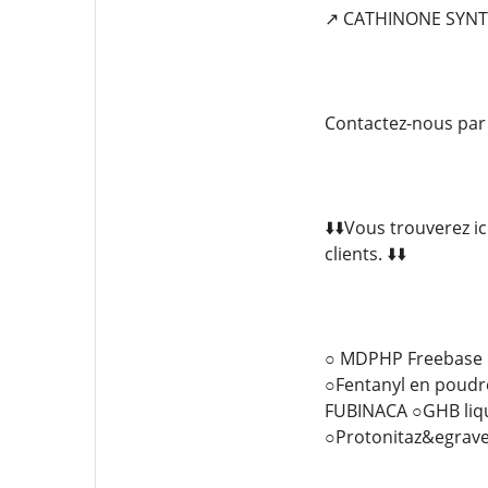
↗️ CATHINONE SYN
Contactez-nous par
⬇️⬇️Vous trouverez i
clients. ⬇️⬇️
○ MDPHP Freebase 
○Fentanyl en poudr
FUBINACA ○GHB liqu
○Protonitaz&egrave