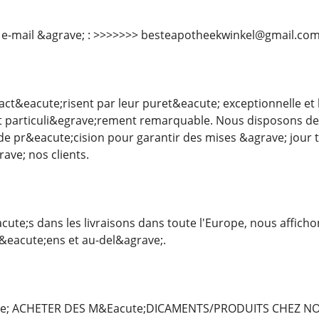
 e-mail &agrave; : >>>>>>> besteapotheekwinkel@gmail.co
act&eacute;risent par leur puret&eacute; exceptionnelle et 
est particuli&egrave;rement remarquable. Nous disposons d
 de pr&eacute;cision pour garantir des mises &agrave; jour 
ave; nos clients.
cute;s dans les livraisons dans toute l'Europe, nous affich
&eacute;ens et au-del&agrave;.
e; ACHETER DES M&Eacute;DICAMENTS/PRODUITS CHEZ N