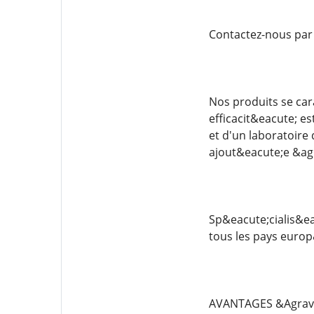
Contactez-nous par
Nos produits se car
efficacit&eacute; 
et d'un laboratoire
ajout&eacute;e &agr
Sp&eacute;cialis&ea
tous les pays europ
AVANTAGES &Agrav