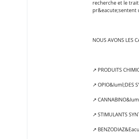
recherche et le tra
pr&eacute;sentent 
NOUS AVONS LES CA
↗️ PRODUITS CHIM
↗️ OPIO&Iuml;DES 
↗️ CANNABINO&Ium
↗️ STIMULANTS SYN
↗️ BENZODIAZ&Eacu