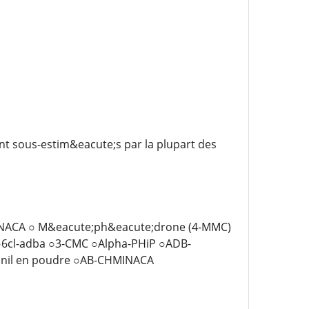
ent sous-estim&eacute;s par la plupart des
INACA ○ M&eacute;ph&eacute;drone (4-MMC)
○6cl-adba ○3-CMC ○Alpha-PHiP ○ADB-
anil en poudre ○AB-CHMINACA