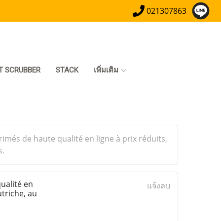
021307863
T SCRUBBER
STACK
เพิ่มเติม
s de haute qualité en ligne à prix réduits,
s.
alité en
แจ้งลบ
triche, au