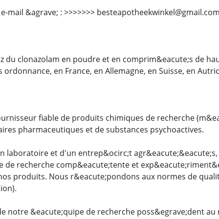
 e-mail &agrave; : >>>>>>> besteapotheekwinkel@gmail.co
du clonazolam en poudre et en comprim&eacute;s de haute 
s ordonnance, en France, en Allemagne, en Suisse, en Autri
rnisseur fiable de produits chimiques de recherche (m&ea
aires pharmaceutiques et de substances psychoactives.
 laboratoire et d'un entrep&ocirc;t agr&eacute;&eacute;s, 
e de recherche comp&eacute;tente et exp&eacute;riment&e
e nos produits. Nous r&eacute;pondons aux normes de qualit
ion).
e notre &eacute;quipe de recherche poss&egrave;dent au m