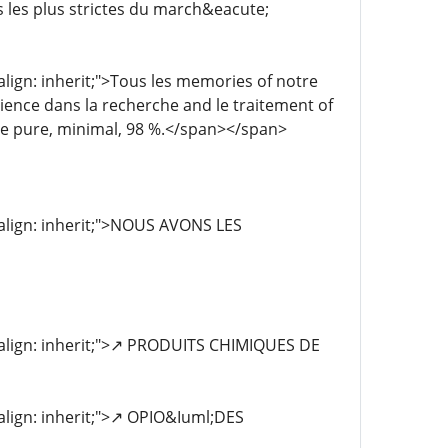
 les plus strictes du march&eacute;
-align: inherit;">Tous les memories of notre
ence dans la recherche and le traitement of
re pure, minimal, 98 %.</span></span>
l-align: inherit;">NOUS AVONS LES
al-align: inherit;">↗️ PRODUITS CHIMIQUES DE
-align: inherit;">↗️ OPIO&Iuml;DES