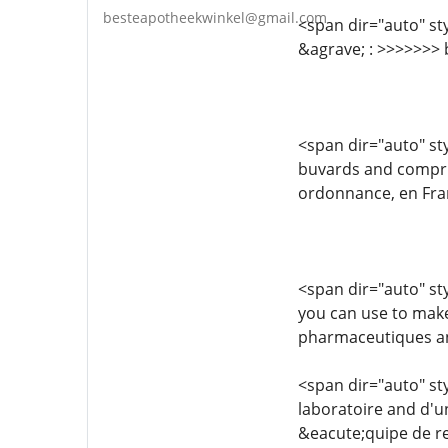
besteapotheekwinkel@gmail.com
<span dir="auto" sty
&agrave; : >>>>>>
<span dir="auto" sty
buvards and comprim
ordonnance, en Fran
<span dir="auto" sty
you can use to make
pharmaceutiques an
<span dir="auto" sty
laboratoire and d'u
&eacute;quipe de r