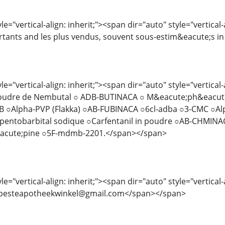
e="vertical-align: inherit;"><span dir="auto" style="vertical-a
tants and les plus vendus, souvent sous-estim&eacute;s in th
le="vertical-align: inherit;"><span dir="auto" style="vertica
Poudre de Nembutal ○ ADB-BUTINACA ○ M&eacute;ph&eacut
 ○Alpha-PVP (Flakka) ○AB-FUBINACA ○6cl-adba ○3-CMC ○Al
entobarbital sodique ○Carfentanil in poudre ○AB-CHMINA
eacute;pine ○5F-mdmb-2201.</span></span>
le="vertical-align: inherit;"><span dir="auto" style="vertical
> besteapotheekwinkel@gmail.com</span></span>