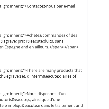
-align: inherit;">Contactez-nous par e-mail
al-align: inherit;">Achetez/commandez of des
&agrave; prix r&eacute;duits, sans
 en Espagne and en ailleurs.</span></span>
l-align: inherit;">There are many products that
h&egrave;se), d'interm&eacute;diaires of
-align: inherit;">Nous disposons d'un
utoris&eacute;s, ainsi que d'une
;e impliqu&eacute;e dans le traitement and