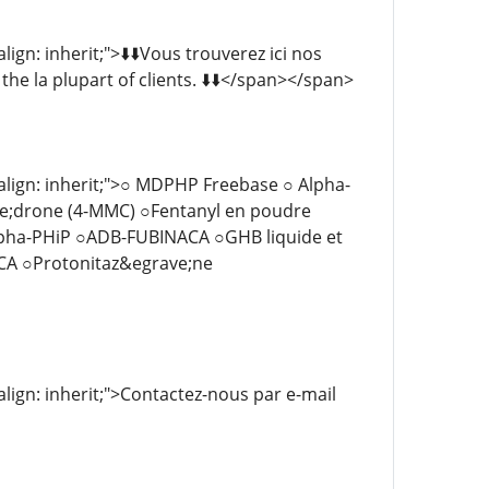
lign: inherit;">⬇️⬇️Vous trouverez ici nos
e la plupart of clients. ⬇️⬇️</span></span>
l-align: inherit;">○ MDPHP Freebase ○ Alpha-
e;drone (4-MMC) ○Fentanyl en poudre
pha-PHiP ○ADB-FUBINACA ○GHB liquide et
CA ○Protonitaz&egrave;ne
-align: inherit;">Contactez-nous par e-mail