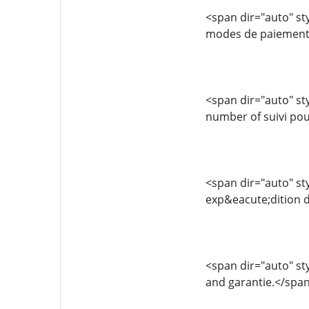
<span dir="auto" sty
modes de paiement s
<span dir="auto" sty
number of suivi po
<span dir="auto" sty
exp&eacute;dition d
<span dir="auto" styl
and garantie.</spa