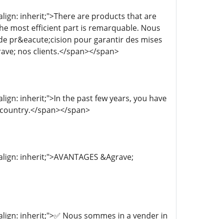
-align: inherit;">There are products that are
The most efficient part is remarquable. Nous
de pr&eacute;cision pour garantir des mises
ave; nos clients.</span></span>
align: inherit;">In the past few years, you have
n country.</span></span>
l-align: inherit;">AVANTAGES &Agrave;
l-align: inherit;">✅ Nous sommes in a vender in