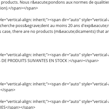
os products. Nous r&eacute;pondons aux normes de qualities
tion).</span></span>
le="vertical-align: inherit;"><span dir="auto" style="vertical
cherche poss&egrave;dent au moins 20 ans d'exp&eacute;ri
is case, there are no products (m&eacute;dicaments) that a
le="vertical-align: inherit;"><span dir="auto" style="vertica
 DE PRODUITS SUIVANTES EN STOCK :</span></span>
le="vertical-align: inherit;"><span dir="auto" style="vertic
</span>
le="vertical-align: inherit;"><span dir="auto" style="vertical
UES</span></span>