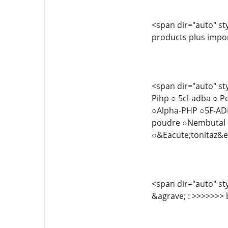
<span dir="auto" styl
products plus impor
<span dir="auto" sty
Pihp ○ 5cl-adba ○ 
○Alpha-PHP ○5F-ADB
poudre ○Nembutal p
○&Eacute;tonitaz&
<span dir="auto" sty
&agrave; : >>>>>>