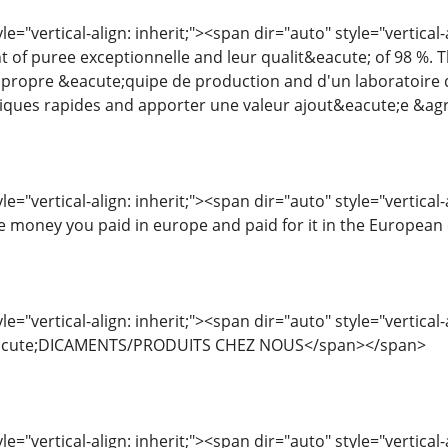
le="vertical-align: inherit;"><span dir="auto" style="vertical
t of puree exceptionnelle and leur qualit&eacute; of 98 %. 
propre &eacute;quipe de production and d'un laboratoire 
iques rapides and apporter une valeur ajout&eacute;e &agr
le="vertical-align: inherit;"><span dir="auto" style="vertical-
e money you paid in europe and paid for it in the Europea
le="vertical-align: inherit;"><span dir="auto" style="vertica
cute;DICAMENTS/PRODUITS CHEZ NOUS</span></span>
le="vertical-align: inherit;"><span dir="auto" style="vertica