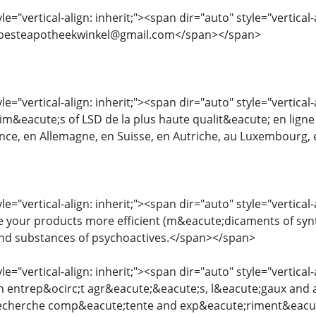
le="vertical-align: inherit;"><span dir="auto" style="vertical
> besteapotheekwinkel@gmail.com</span></span>
le="vertical-align: inherit;"><span dir="auto" style="vertic
&eacute;s of LSD de la plus haute qualit&eacute; en ligne 
ce, en Allemagne, en Suisse, en Autriche, au Luxembourg,
le="vertical-align: inherit;"><span dir="auto" style="vertica
 your products more efficient (m&eacute;dicaments of synt
d substances of psychoactives.</span></span>
le="vertical-align: inherit;"><span dir="auto" style="vertical
n entrep&ocirc;t agr&eacute;&eacute;s, l&eacute;gaux and a
echerche comp&eacute;tente and exp&eacute;riment&eacute