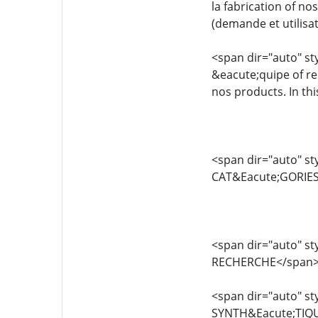
la fabrication of n
(demande et utilisa
<span dir="auto" sty
&eacute;quipe of re
nos products. In th
<span dir="auto" sty
CAT&Eacute;GORIES
<span dir="auto" sty
RECHERCHE</span>
<span dir="auto" sty
SYNTH&Eacute;TIQ