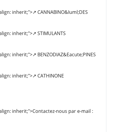
al-align: inherit;">↗️ CANNABINO&Iuml;DES
-align: inherit;">↗️ STIMULANTS
l-align: inherit;">↗️ BENZODIAZ&Eacute;PINES
-align: inherit;">↗️ CATHINONE
align: inherit;">Contactez-nous par e-mail :