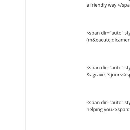
a friendly way.</sp
<span dir="auto" sty
(m&eacute;dicament
<span dir="auto" sty
&agrave; 3 jours</
<span dir="auto" sty
helping you.</span