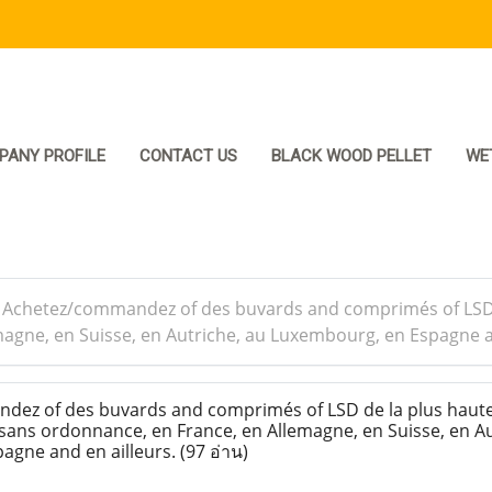
PANY PROFILE
CONTACT US
BLACK WOOD PELLET
WE
>
Achetez/commandez of des buvards and comprimés of LSD de
magne, en Suisse, en Autriche, au Luxembourg, en Espagne a
ez of des buvards and comprimés of LSD de la plus haute
, sans ordonnance, en France, en Allemagne, en Suisse, en Au
agne and en ailleurs.
(97 อ่าน)