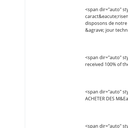
<span dir="auto" sty
caract&eacute;risen
disposons de notre 
&agrave; jour techn
<span dir="auto" sty
received 100% of th
<span dir="auto" sty
ACHETER DES M&Ea
<span dir="auto" sty