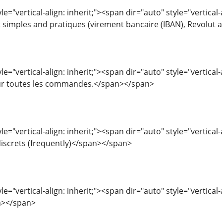
le="vertical-align: inherit;"><span dir="auto" style="vertica
imples and pratiques (virement bancaire (IBAN), Revolut 
le="vertical-align: inherit;"><span dir="auto" style="vertical
ur toutes les commandes.</span></span>
le="vertical-align: inherit;"><span dir="auto" style="vertical
iscrets (frequently)</span></span>
e="vertical-align: inherit;"><span dir="auto" style="vertical-a
n></span>