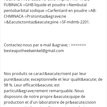
FUBINACA ○GHB liquide et poudre ○Nembutal
pentobarbital sodique ○Carfentanil en poudre ○AB-
CHMINACA ○Protonitaz&egrave;ne
○&Eacute;tonitaz&eacute;pine ○5F-mdmb-2201.
Contactez-nous par e-mail &agrave; : >>>>>>>
besteapotheekwinkel@gmail.com
Nos produits se caract&eacute;risent par leur
puret&eacute; exceptionnelle et leur qualit&eacute; de
98 %. Leur efficacit&eacute; est
particuli&egrave;rement remarquable. Nous
disposons de notre propre &eacute;quipe de
production et d'un laboratoire de pr&eacute;cision