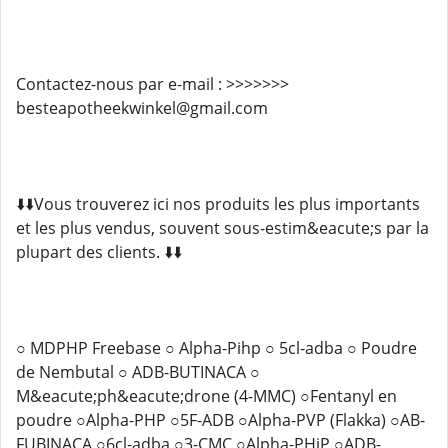
Contactez-nous par e-mail : >>>>>>>
besteapotheekwinkel@gmail.com
⬇️⬇️Vous trouverez ici nos produits les plus importants
et les plus vendus, souvent sous-estim&eacute;s par la
plupart des clients. ⬇️⬇️
○ MDPHP Freebase ○ Alpha-Pihp ○ 5cl-adba ○ Poudre
de Nembutal ○ ADB-BUTINACA ○
M&eacute;ph&eacute;drone (4-MMC) ○Fentanyl en
poudre ○Alpha-PHP ○5F-ADB ○Alpha-PVP (Flakka) ○AB-
FUBINACA ○6cl-adba ○3-CMC ○Alpha-PHiP ○ADB-