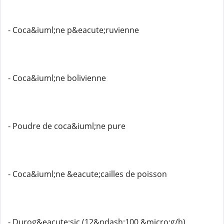
- Coca&iuml;ne p&eacute;ruvienne
- Coca&iuml;ne bolivienne
- Poudre de coca&iuml;ne pure
- Coca&iuml;ne &eacute;cailles de poisson
- Durog&eacute;sic (12&ndash;100 &micro;g/h)