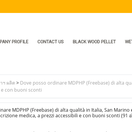
PANY PROFILE
CONTACT US
BLACK WOOD PELLET
WE
ราฯ ผลิต
>
Dove posso ordinare MDPHP (Freebase) di alta quali
i e con buoni sconti
re MDPHP (Freebase) di alta qualità in Italia, San Marino e
rizione medica, a prezzi accessibili e con buoni sconti
(91 อ