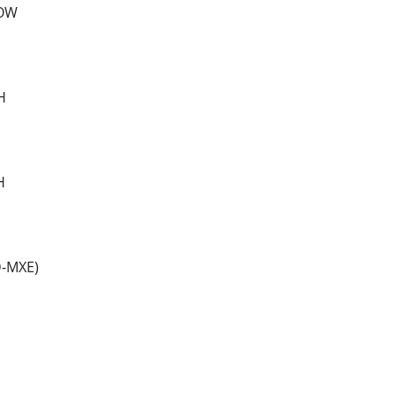
EOW
H
H
D-MXE)