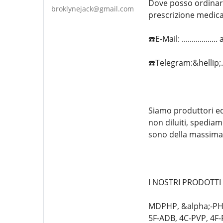
Dove posso ordinare
broklynejack@gmail.com
prescrizione medica,
☎️E-Mail: ...........
☎️Telegram:&hellip
Siamo produttori ed 
non diluiti, spediam
sono della massima 
I NOSTRI PRODOTTI
MDPHP, &alpha;-PHi
5F-ADB, 4C-PVP, 4F