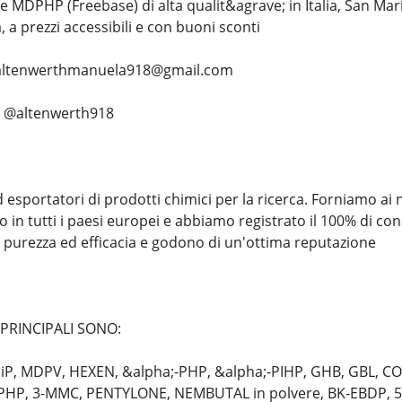
 MDPHP (Freebase) di alta qualit&agrave; in Italia, San Mar
 a prezzi accessibili e con buoni sconti
....... altenwerthmanuela918@gmail.com
;. @altenwerth918
esportatori di prodotti chimici per la ricerca. Forniamo ai nos
o in tutti i paesi europei e abbiamo registrato il 100% di co
purezza ed efficacia e godono di un'ottima reputazione
 PRINCIPALI SONO:
P, MDPV, HEXEN, &alpha;-PHP, &alpha;-PIHP, GHB, GBL, COC
-PHP, 3-MMC, PENTYLONE, NEMBUTAL in polvere, BK-EBDP, 5