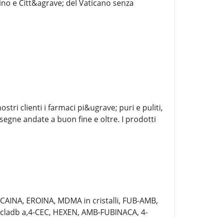
ino e Citt&agrave; del Vaticano senza
tri clienti i farmaci pi&ugrave; puri e puliti,
nsegne andate a buon fine e oltre. I prodotti
AINA, EROINA, MDMA in cristalli, FUB-AMB,
cladb a,4-CEC, HEXEN, AMB-FUBINACA, 4-