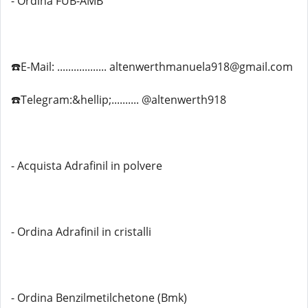
- Ordina FUB-AMB
☎️E-Mail: .................. altenwerthmanuela918@gmail.com
☎️Telegram:&hellip;.......... @altenwerth918
- Acquista Adrafinil in polvere
- Ordina Adrafinil in cristalli
- Ordina Benzilmetilchetone (Bmk)