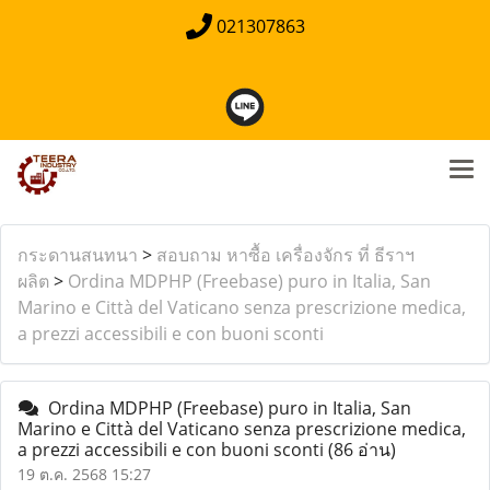
021307863
กระดานสนทนา
>
สอบถาม หาซื้อ เครื่องจักร ที่ ธีราฯ
ผลิต
>
Ordina MDPHP (Freebase) puro in Italia, San
Marino e Città del Vaticano senza prescrizione medica,
a prezzi accessibili e con buoni sconti
Ordina MDPHP (Freebase) puro in Italia, San
Marino e Città del Vaticano senza prescrizione medica,
a prezzi accessibili e con buoni sconti
(86 อ่าน)
19 ต.ค. 2568 15:27