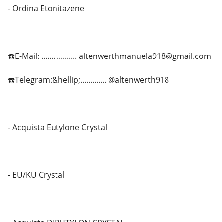
- Ordina Etonitazene
☎️E-Mail: .................. altenwerthmanuela918@gmail.com
☎️Telegram:&hellip;............. @altenwerth918
- Acquista Eutylone Crystal
- EU/KU Crystal