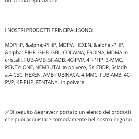
un'ottima reputazione
I NOSTRI PRODOTTI PRINCIPALI SONO:
MDPHP, &alpha;-PHiP, MDPV, HEXEN, &alpha;-PHP,
&alpha;-PIHP, GHB, GBL, COCAINA, EROINA, MDMA in
cristalli, FUB-AMB, 5F-ADB, 4C-PVP, 4F-PHP, 3-MMC,
PENTYLONE, NEMBUTAL in polvere, BK-EBDP, 5cladb
a,4-CEC, HEXEN, AMB-FUBINACA, 4-MMC, FUB-AMB, 4C-
PVP, 4F-PHP, FENTANYL in polvere
✅Di seguito &egrave; riportato un elenco dei prodotti
che puoi acquistare comodamente nel nostro negozio