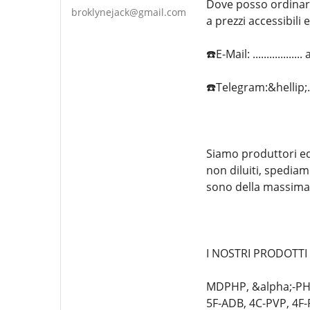
Dove posso ordinare
broklynejack@gmail.com
a prezzi accessibili
☎️E-Mail: ...........
☎️Telegram:&hellip
Siamo produttori ed 
non diluiti, spediam
sono della massima 
I NOSTRI PRODOTTI
MDPHP, &alpha;-PHi
5F-ADB, 4C-PVP, 4F