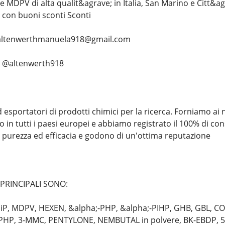
 MDPV di alta qualit&agrave; in Italia, San Marino e Citt&ag
 e con buoni sconti Sconti
....... altenwerthmanuela918@gmail.com
;. @altenwerth918
esportatori di prodotti chimici per la ricerca. Forniamo ai nos
o in tutti i paesi europei e abbiamo registrato il 100% di co
purezza ed efficacia e godono di un'ottima reputazione
 PRINCIPALI SONO:
P, MDPV, HEXEN, &alpha;-PHP, &alpha;-PIHP, GHB, GBL, COC
-PHP, 3-MMC, PENTYLONE, NEMBUTAL in polvere, BK-EBDP, 5