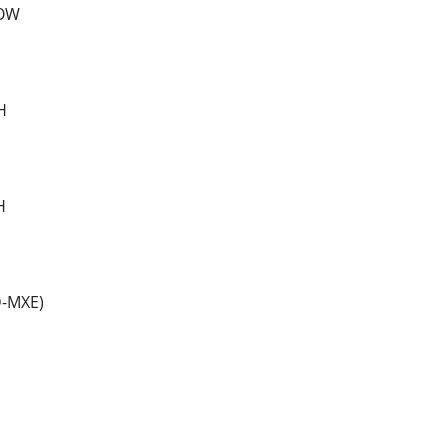
EOW
H
H
D-MXE)