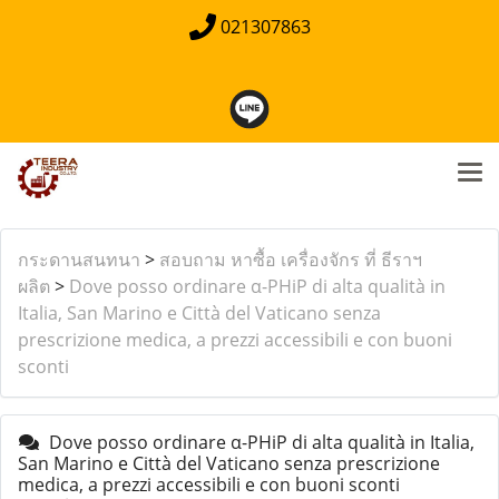
021307863
กระดานสนทนา
>
สอบถาม หาซื้อ เครื่องจักร ที่ ธีราฯ
ผลิต
>
Dove posso ordinare α-PHiP di alta qualità in
Italia, San Marino e Città del Vaticano senza
prescrizione medica, a prezzi accessibili e con buoni
sconti
Dove posso ordinare α-PHiP di alta qualità in Italia,
San Marino e Città del Vaticano senza prescrizione
medica, a prezzi accessibili e con buoni sconti