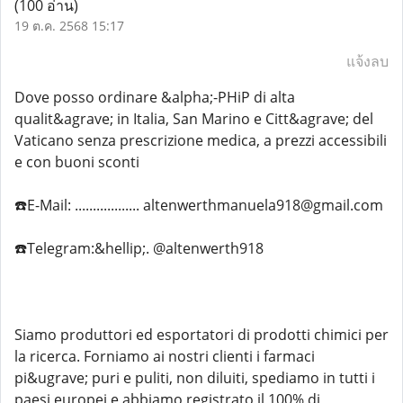
(100 อ่าน)
19 ต.ค. 2568 15:17
แจ้งลบ
Dove posso ordinare &alpha;-PHiP di alta
qualit&agrave; in Italia, San Marino e Citt&agrave; del
Vaticano senza prescrizione medica, a prezzi accessibili
e con buoni sconti
☎️E-Mail: .................. altenwerthmanuela918@gmail.com
☎️Telegram:&hellip;. @altenwerth918
Siamo produttori ed esportatori di prodotti chimici per
la ricerca. Forniamo ai nostri clienti i farmaci
pi&ugrave; puri e puliti, non diluiti, spediamo in tutti i
paesi europei e abbiamo registrato il 100% di