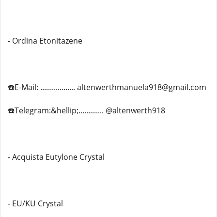
- Ordina Etonitazene
☎️E-Mail: .................. altenwerthmanuela918@gmail.com
☎️Telegram:&hellip;............. @altenwerth918
- Acquista Eutylone Crystal
- EU/KU Crystal