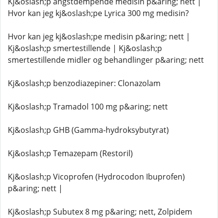
Kj&oslash;p angstdempende medisin p&aring; nett |
Hvor kan jeg kj&oslash;pe Lyrica 300 mg medisin?
Hvor kan jeg kj&oslash;pe medisin p&aring; nett |
Kj&oslash;p smertestillende | Kj&oslash;p
smertestillende midler og behandlinger p&aring; nett
Kj&oslash;p benzodiazepiner: Clonazolam
Kj&oslash;p Tramadol 100 mg p&aring; nett
Kj&oslash;p GHB (Gamma-hydroksybutyrat)
Kj&oslash;p Temazepam (Restoril)
Kj&oslash;p Vicoprofen (Hydrocodon Ibuprofen)
p&aring; nett |
Kj&oslash;p Subutex 8 mg p&aring; nett, Zolpidem