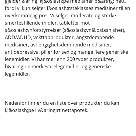
gjelder &aring; kj&oslash;pe medisiner p&aring; nett,
fordi vi kun selger f&oslash;rsteklasses medisiner til en
overkommelig pris. Vi selger moderate og sterke
smertestillende midler, tabletter mot
s&oslash;vnforstyrrelser (s&oslash;vnl&oslash;shet),
ADD/ADHD, vekttapprodukter, angstdempende
medisiner, avhengighetsdempende medisiner,
antidepressiva, piller for sex og mange flere generiske
legemidler. Vi har mer enn 200 typer produkter,
b&aring;de merkevarelegemidler og generiske
legemidler.
Nedenfor finner du en liste over produkter du kan
kj&oslash;pe i v&aring;rt nettapotek.