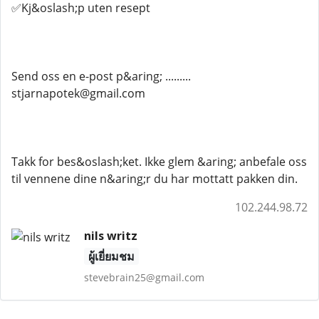
✅Kj&oslash;p uten resept
Send oss ​​en e-post p&aring; .........
stjarnapotek@gmail.com
Takk for bes&oslash;ket. Ikke glem &aring; anbefale oss
til vennene dine n&aring;r du har mottatt pakken din.
102.244.98.72
nils writz
ผู้เยี่ยมชม
stevebrain25@gmail.com