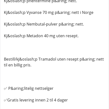
Kj&oslash;p phentermine p&aring; nett.
Kj&oslash;p Vyvanse 70 mg p&aring; nett i Norge
Kj&oslash;p Nembutal-pulver p&aring; nett.
Kj&oslash;p Metadon 40 mg uten resept.
Bestill/kj&oslash;p Tramadol uten resept p&aring; nett
til en billig pris.
✅ P&aring;litelig nettselger
✅Gratis levering innen 2 til 4 dager