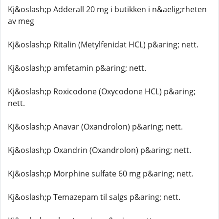
Kj&oslash;p Adderall 20 mg i butikken i n&aelig;rheten
av meg
Kj&oslash;p Ritalin (Metylfenidat HCL) p&aring; nett.
Kj&oslash;p amfetamin p&aring; nett.
Kj&oslash;p Roxicodone (Oxycodone HCL) p&aring;
nett.
Kj&oslash;p Anavar (Oxandrolon) p&aring; nett.
Kj&oslash;p Oxandrin (Oxandrolon) p&aring; nett.
Kj&oslash;p Morphine sulfate 60 mg p&aring; nett.
Kj&oslash;p Temazepam til salgs p&aring; nett.