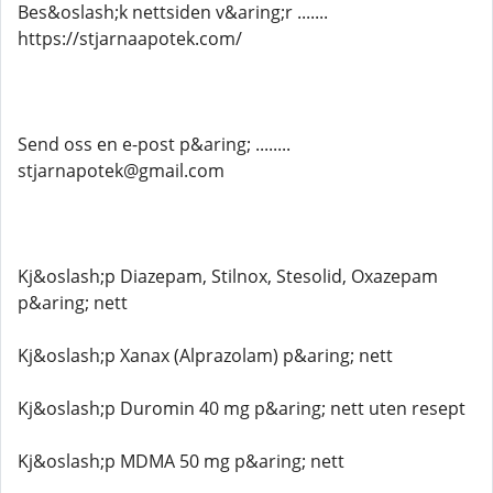
Bes&oslash;k nettsiden v&aring;r .......
https://stjarnaapotek.com/
Send oss ​​en e-post p&aring; ........
stjarnapotek@gmail.com
Kj&oslash;p Diazepam, Stilnox, Stesolid, Oxazepam
p&aring; nett
Kj&oslash;p Xanax (Alprazolam) p&aring; nett
Kj&oslash;p Duromin 40 mg p&aring; nett uten resept
Kj&oslash;p MDMA 50 mg p&aring; nett