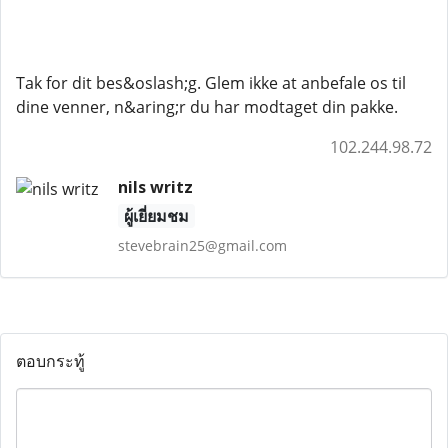
Tak for dit bes&oslash;g. Glem ikke at anbefale os til
dine venner, n&aring;r du har modtaget din pakke.
102.244.98.72
nils writz
ผู้เยี่ยมชม
stevebrain25@gmail.com
ตอบกระทู้