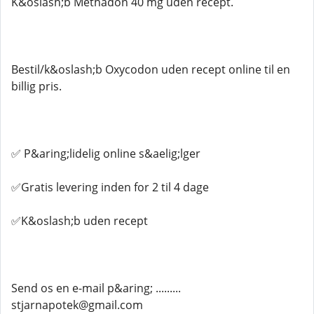
K&oslash;b Methadon 40 mg uden recept.
Bestil/k&oslash;b Oxycodon uden recept online til en
billig pris.
✅ P&aring;lidelig online s&aelig;lger
✅Gratis levering inden for 2 til 4 dage
✅K&oslash;b uden recept
Send os en e-mail p&aring; .........
stjarnapotek@gmail.com