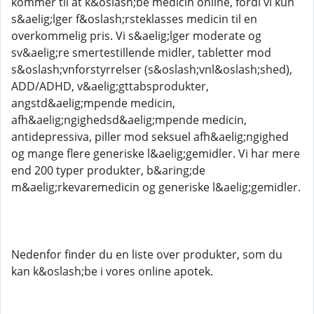
kommer til at k&oslash;be medicin online, fordi vi kun
s&aelig;lger f&oslash;rsteklasses medicin til en
overkommelig pris. Vi s&aelig;lger moderate og
sv&aelig;re smertestillende midler, tabletter mod
s&oslash;vnforstyrrelser (s&oslash;vnl&oslash;shed),
ADD/ADHD, v&aelig;gttabsprodukter,
angstd&aelig;mpende medicin,
afh&aelig;ngighedsd&aelig;mpende medicin,
antidepressiva, piller mod seksuel afh&aelig;ngighed
og mange flere generiske l&aelig;gemidler. Vi har mere
end 200 typer produkter, b&aring;de
m&aelig;rkevaremedicin og generiske l&aelig;gemidler.
Nedenfor finder du en liste over produkter, som du
kan k&oslash;be i vores online apotek.