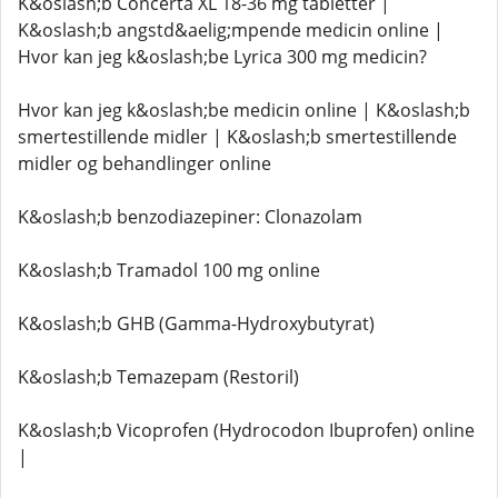
K&oslash;b Concerta XL 18-36 mg tabletter |
K&oslash;b angstd&aelig;mpende medicin online |
Hvor kan jeg k&oslash;be Lyrica 300 mg medicin?
Hvor kan jeg k&oslash;be medicin online | K&oslash;b
smertestillende midler | K&oslash;b smertestillende
midler og behandlinger online
K&oslash;b benzodiazepiner: Clonazolam
K&oslash;b Tramadol 100 mg online
K&oslash;b GHB (Gamma-Hydroxybutyrat)
K&oslash;b Temazepam (Restoril)
K&oslash;b Vicoprofen (Hydrocodon Ibuprofen) online
|