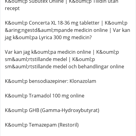
K&ouml;p Subutex Online | K&ouml;p Tilidin utan
recept
K&ouml;p Concerta XL 18-36 mg tabletter | K&ouml;p
&aring;ngestd&auml;mpande medicin online | Var kan
jag k&ouml;pa Lyrica 300 mg medicin?
Var kan jag k&ouml;pa medicin online | K&ouml;p
sm&auml;rtstillande medel | K&ouml;p
sm&auml;rtstillande medel och behandlingar online
K&ouml;p bensodiazepiner: Klonazolam
K&ouml;p Tramadol 100 mg online
K&ouml;p GHB (Gamma-Hydroxybutyrat)
K&ouml;p Temazepam (Restoril)