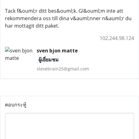
Tack f&ouml;r ditt bes&ouml;k. Gl&ouml;m inte att
rekommendera oss till dina v&auml;nner n&auml;r du
har mottagit ditt paket.
102.244.98.124
sven bjon matte
ผู้เยี่ยมชม
stevebrain25@gmail.com
ตอบกระทู้