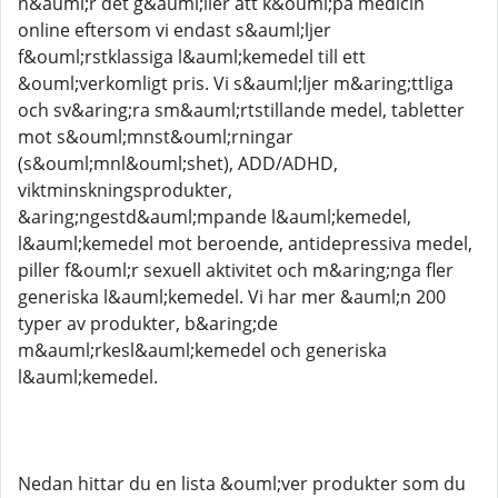
n&auml;r det g&auml;ller att k&ouml;pa medicin
online eftersom vi endast s&auml;ljer
f&ouml;rstklassiga l&auml;kemedel till ett
&ouml;verkomligt pris. Vi s&auml;ljer m&aring;ttliga
och sv&aring;ra sm&auml;rtstillande medel, tabletter
mot s&ouml;mnst&ouml;rningar
(s&ouml;mnl&ouml;shet), ADD/ADHD,
viktminskningsprodukter,
&aring;ngestd&auml;mpande l&auml;kemedel,
l&auml;kemedel mot beroende, antidepressiva medel,
piller f&ouml;r sexuell aktivitet och m&aring;nga fler
generiska l&auml;kemedel. Vi har mer &auml;n 200
typer av produkter, b&aring;de
m&auml;rkesl&auml;kemedel och generiska
l&auml;kemedel.
Nedan hittar du en lista &ouml;ver produkter som du