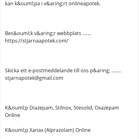
kan k&ouml;pa i v&aring;rt onlineapotek.
Bes&ouml;k v&aring;r webbplats .......
https://stjarnaapotek.com/
Skicka ett e-postmeddelande till oss p&aring; ........
stjarnapotek@gmail.com
K&ouml;p Diazepam, Stilnox, Stesolid, Oxazepam
Online
K&ouml;p Xanax (Alprazolam) Online