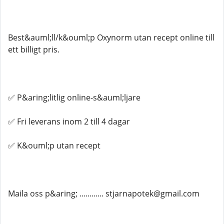
Best&auml;ll/k&ouml;p Oxynorm utan recept online till
ett billigt pris.
✅ P&aring;litlig online-s&auml;ljare
✅ Fri leverans inom 2 till 4 dagar
✅ K&ouml;p utan recept
Maila oss p&aring; ............ stjarnapotek@gmail.com