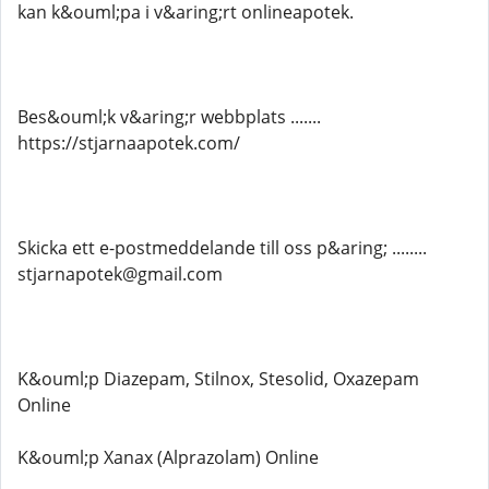
kan k&ouml;pa i v&aring;rt onlineapotek.
Bes&ouml;k v&aring;r webbplats .......
https://stjarnaapotek.com/
Skicka ett e-postmeddelande till oss p&aring; ........
stjarnapotek@gmail.com
K&ouml;p Diazepam, Stilnox, Stesolid, Oxazepam
Online
K&ouml;p Xanax (Alprazolam) Online