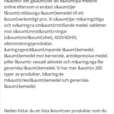
n&auml;r det g&auml;ller att k&ouml;pa medicin
online eftersom vi endast s&auml;ljer
f&ouml;rstklassiga l&auml;kemedel till ett
&ouml;verkomligt pris. Vi s&auml;ljer m&aring;ttliga
och sv&aring;ra sm&auml;rtstillande medel, tabletter
mot s&ouml;mnst&ouml;rningar
(s&ouml;mnl&ouml;shet), ADD/ADHD,
viktminskningsprodukter,
&aring;ngestd&auml;mpande l&auml;kemedel,
l&auml;kemedel mot beroende, antidepressiva medel,
piller f&ouml;r sexuell aktivitet och m&aring;nga fler
generiska l&auml;kemedel. Vi har mer &auml;n 200
typer av produkter, b&aring;de
m&auml;rkesl&auml;kemedel och generiska
l&auml;kemedel.
Nedan hittar du en lista &ouml;ver produkter som du