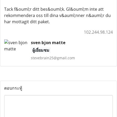
Tack f&ouml;r ditt bes&ouml;k. Gl&ouml;m inte att
rekommendera oss till dina v&auml;nner n&auml;r du
har mottagit ditt paket.
102.244.98.124
sven bjon matte
ผู้เยี่ยมชม
stevebrain25@gmail.com
ตอบกระทู้