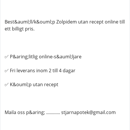
Best&auml;ll/k&ouml;p Zolpidem utan recept online till
ett billigt pris.
✅ P&aring;litlig online-s&auml;ljare
✅ Fri leverans inom 2 till 4 dagar
✅ K&ouml;p utan recept
Maila oss p&aring; ............ stjarnapotek@gmail.com