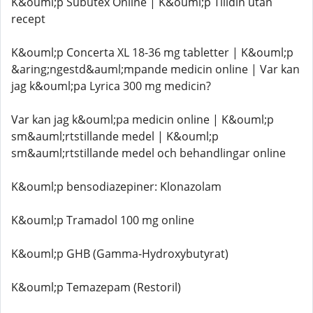
K&ouml;p Subutex Online | K&ouml;p Tilidin utan
recept
K&ouml;p Concerta XL 18-36 mg tabletter | K&ouml;p
&aring;ngestd&auml;mpande medicin online | Var kan
jag k&ouml;pa Lyrica 300 mg medicin?
Var kan jag k&ouml;pa medicin online | K&ouml;p
sm&auml;rtstillande medel | K&ouml;p
sm&auml;rtstillande medel och behandlingar online
K&ouml;p bensodiazepiner: Klonazolam
K&ouml;p Tramadol 100 mg online
K&ouml;p GHB (Gamma-Hydroxybutyrat)
K&ouml;p Temazepam (Restoril)