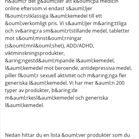
n&auml;r det g&auml;ller att k&ouml;pa medicin
online eftersom vi endast s&auml;ljer
f&ouml;rstklassiga l&auml;kemedel till ett
&ouml;verkomligt pris. Vi s&auml;ljer m&aring;ttliga
och sv&aring;ra sm&auml;rtstillande medel, tabletter
mot s&ouml;mnst&ouml;rningar
(s&ouml;mnl&ouml;shet), ADD/ADHD,
viktminskningsprodukter,
&aring;ngestd&auml;mpande l&auml;kemedel,
l&auml;kemedel mot beroende, antidepressiva medel,
piller f&ouml;r sexuell aktivitet och m&aring;nga fler
generiska l&auml;kemedel. Vi har mer &auml;n 200
typer av produkter, b&aring;de
m&auml;rkesl&auml;kemedel och generiska
l&auml;kemedel.
Nedan hittar du en lista &ouml;ver produkter som du