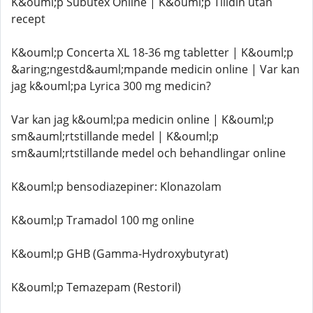
K&ouml;p Subutex Online | K&ouml;p Tilidin utan
recept
K&ouml;p Concerta XL 18-36 mg tabletter | K&ouml;p
&aring;ngestd&auml;mpande medicin online | Var kan
jag k&ouml;pa Lyrica 300 mg medicin?
Var kan jag k&ouml;pa medicin online | K&ouml;p
sm&auml;rtstillande medel | K&ouml;p
sm&auml;rtstillande medel och behandlingar online
K&ouml;p bensodiazepiner: Klonazolam
K&ouml;p Tramadol 100 mg online
K&ouml;p GHB (Gamma-Hydroxybutyrat)
K&ouml;p Temazepam (Restoril)