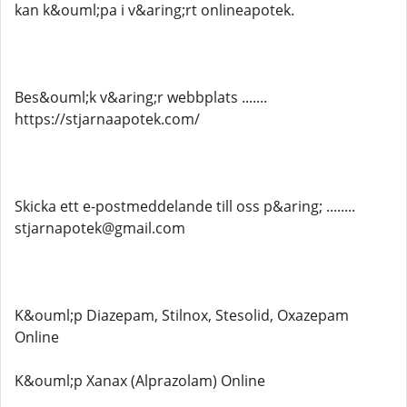
kan k&ouml;pa i v&aring;rt onlineapotek.
Bes&ouml;k v&aring;r webbplats .......
https://stjarnaapotek.com/
Skicka ett e-postmeddelande till oss p&aring; ........
stjarnapotek@gmail.com
K&ouml;p Diazepam, Stilnox, Stesolid, Oxazepam
Online
K&ouml;p Xanax (Alprazolam) Online