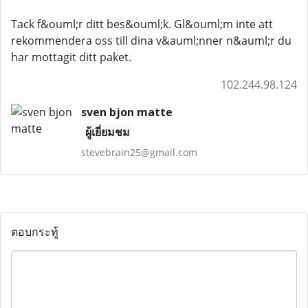
Tack f&ouml;r ditt bes&ouml;k. Gl&ouml;m inte att
rekommendera oss till dina v&auml;nner n&auml;r du
har mottagit ditt paket.
102.244.98.124
sven bjon matte
ผู้เยี่ยมชม
stevebrain25@gmail.com
ตอบกระทู้