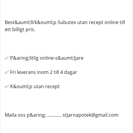
Best&auml;ll/k&ouml;p Subutex utan recept online till
ett billigt pris.
✅ P&aring;litlig online-s&auml;ljare
✅ Fri leverans inom 2 till 4 dagar
✅ K&ouml;p utan recept
Maila oss p&aring; ............ stjarnapotek@gmail.com