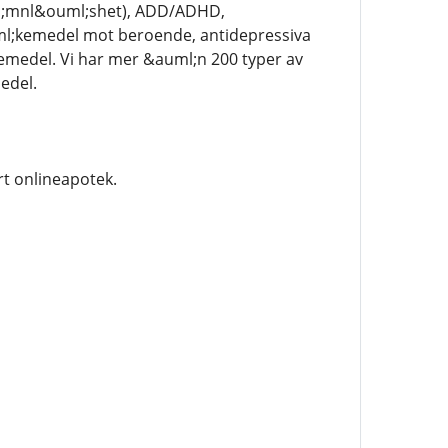
ml;mnl&ouml;shet), ADD/ADHD,
l;kemedel mot beroende, antidepressiva
kemedel. Vi har mer &auml;n 200 typer av
edel.
rt onlineapotek.