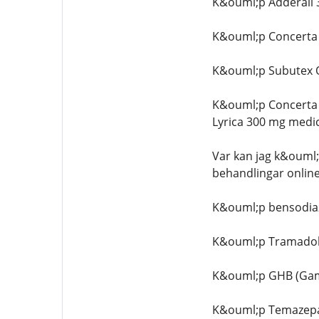
K&ouml;p Adderall 
K&ouml;p Concerta 3
K&ouml;p Subutex On
K&ouml;p Concerta 
Lyrica 300 mg medic
Var kan jag k&ouml
behandlingar onlin
K&ouml;p bensodia
K&ouml;p Tramadol
K&ouml;p GHB (Ga
K&ouml;p Temazepa