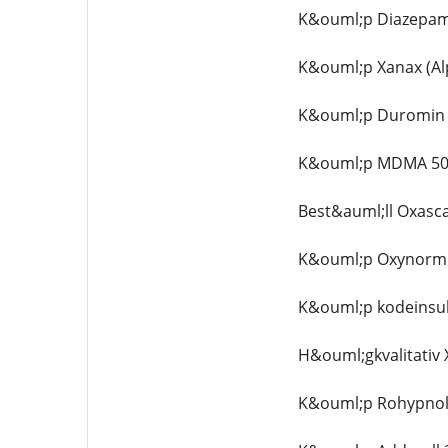
K&ouml;p Diazepam,
K&ouml;p Xanax (Al
K&ouml;p Duromin 4
K&ouml;p MDMA 50
Best&auml;ll Oxasc
K&ouml;p Oxynorm 2
K&ouml;p kodeinsul
H&ouml;gkvalitativ X
K&ouml;p Rohypnol