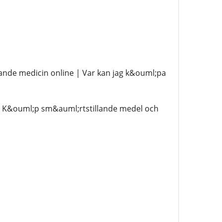
nde medicin online | Var kan jag k&ouml;pa
| K&ouml;p sm&auml;rtstillande medel och