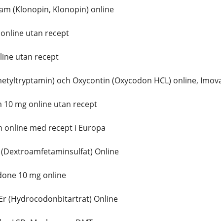
m (Klonopin, Klonopin) online
online utan recept
ine utan recept
tyltryptamin) och Oxycontin (Oxycodon HCL) online, Imova
10 mg online utan recept
 online med recept i Europa
(Dextroamfetaminsulfat) Online
one 10 mg online
r (Hydrocodonbitartrat) Online