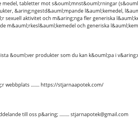
e medel, tabletter mot s&ouml;mnst&ouml;rningar (s&ou
ukter, &aring;ngestd&auml;mpande l&auml;kemedel, l&aum
l;r sexuell aktivitet och m&aring;nga fler generiska l&auml;
;de m&auml;rkesl&auml;kemedel och generiska l&auml;kem
lista &ouml;ver produkter som du kan k&ouml;pa i v&aring;
 webbplats ....... https://stjarnaapotek.com/
delande till oss p&aring; ........ stjarnapotek@gmail.com