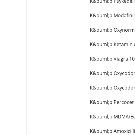
K&ouml;p Psykedeli
K&ouml;p Modafinil 
K&ouml;p Oxynorm 
K&ouml;p Ketamin o
K&ouml;p Viagra 100
K&ouml;p Oxycodone
K&ouml;p Oxycodone
K&ouml;p Percocet 
K&ouml;p MDMA/Ecs
K&ouml;p Amoxicilli