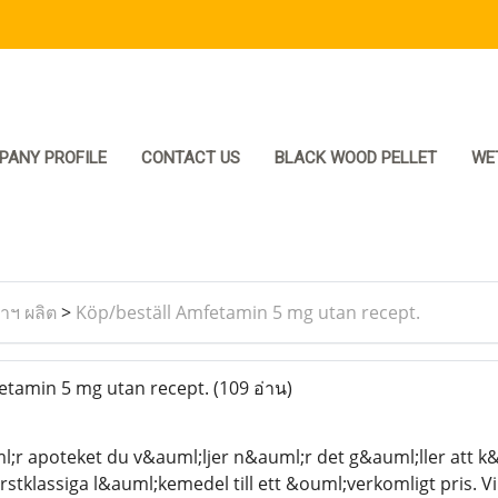
PANY PROFILE
CONTACT US
BLACK WOOD PELLET
WE
ราฯ ผลิต
>
Köp/beställ Amfetamin 5 mg utan recept.
etamin 5 mg utan recept.
(109 อ่าน)
;r apoteket du v&auml;ljer n&auml;r det g&auml;ller att k
stklassiga l&auml;kemedel till ett &ouml;verkomligt pris. V