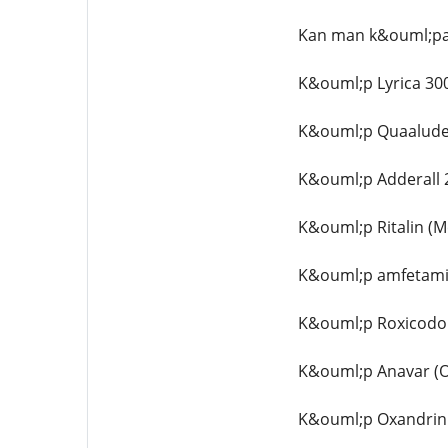
Kan man k&ouml;pa 
K&ouml;p Lyrica 300
K&ouml;p Quaalude
K&ouml;p Adderall 
K&ouml;p Ritalin (M
K&ouml;p amfetamin
K&ouml;p Roxicodon
K&ouml;p Anavar (O
K&ouml;p Oxandrin 