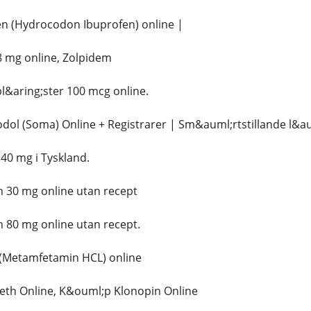
n (Hydrocodon Ibuprofen) online |
 mg online, Zolpidem
l&aring;ster 100 mcg online.
dol (Soma) Online + Registrarer | Sm&auml;rtstillande l&
0 mg i Tyskland.
30 mg online utan recept
 80 mg online utan recept.
(Metamfetamin HCL) online
eth Online, K&ouml;p Klonopin Online