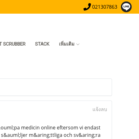
021307863
T SCRUBBER
STACK
เพิ่มเติม
แจ้งลบ
&ouml;pa medicin online eftersom vi endast
i s&auml;ljer m&aring;ttliga och sv&aring;ra