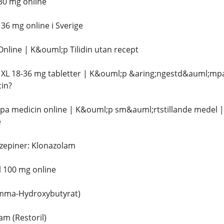
30 mg online
6 mg online i Sverige
line | K&ouml;p Tilidin utan recept
XL 18-36 mg tabletter | K&ouml;p &aring;ngestd&auml;mpa
in?
;pa medicin online | K&ouml;p sm&auml;rtstillande medel 
e
zepiner: Klonazolam
 100 mg online
mma-Hydroxybutyrat)
m (Restoril)