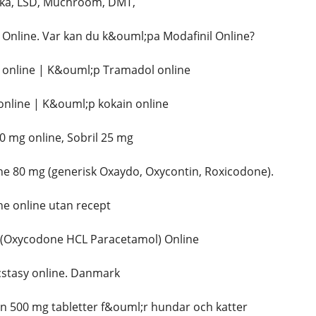
ka, LSD, Muchroom, DMT,
Online. Var kan du k&ouml;pa Modafinil Online?
online | K&ouml;p Tramadol online
nline | K&ouml;p kokain online
 mg online, Sobril 25 mg
 80 mg (generisk Oxaydo, Oxycontin, Roxicodone).
 online utan recept
(Oxycodone HCL Paracetamol) Online
tasy online. Danmark
n 500 mg tabletter f&ouml;r hundar och katter