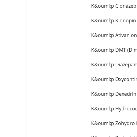
K&ouml;p Clonazepa
K&ouml;p Klonopin 
K&ouml;p Ativan onl
K&ouml;p DMT (Dime
K&ouml;p Diazepam 
K&ouml;p Oxycontin
K&ouml;p Dexedrin 
K&ouml;p Hydrocod
K&ouml;p Zohydro E