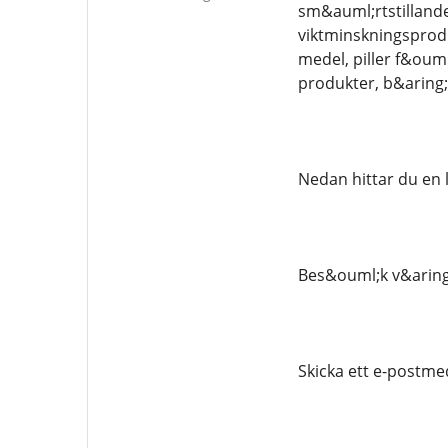
sm&auml;rtstilland
viktminskningsprod
medel, piller f&oum
produkter, b&aring
Nedan hittar du en 
Bes&ouml;k v&aring;r
Skicka ett e-postmed