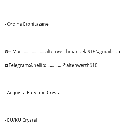
- Ordina Etonitazene
☎️E-Mail: .................. altenwerthmanuela918@gmail.com
☎️Telegram:&hellip;............. @altenwerth918
- Acquista Eutylone Crystal
- EU/KU Crystal