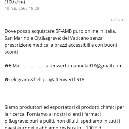
(100 อ่าน)
19 ก.ย. 2568 18:29
แจ้งลบ
Dove posso acquistare 5F-AMB puro online in Italia,
San Marino e Citt&agrave; del Vaticano senza
prescrizione medica, a prezzi accessibili e con buoni
sconti
☎️E-Mail: .................. altenwerthmanuela918@gmail.com
☎️Telegram:&hellip;. @altenwerth918
Siamo produttori ed esportatori di prodotti chimici per
la ricerca. Forniamo ai nostri clienti i farmaci
pi&ugrave; puri e puliti, non diluiti, spediamo in tutti i
paesi europei e abbiamo registrato il 100% di