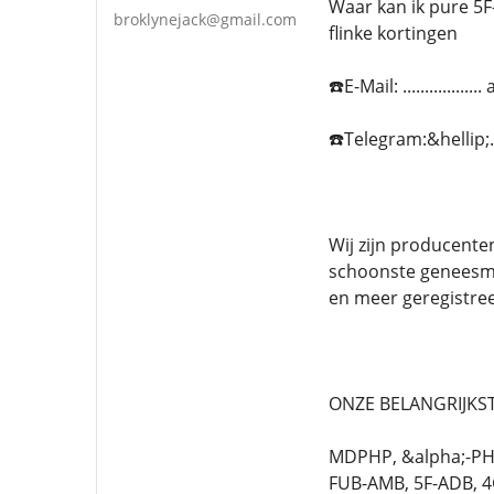
Waar kan ik pure 5F
broklynejack@gmail.com
flinke kortingen
☎️E-Mail: ...........
☎️Telegram:&hellip
Wij zijn producente
schoonste geneesmi
en meer geregistre
ONZE BELANGRIJKST
MDPHP, &alpha;-PHi
FUB-AMB, 5F-ADB, 4