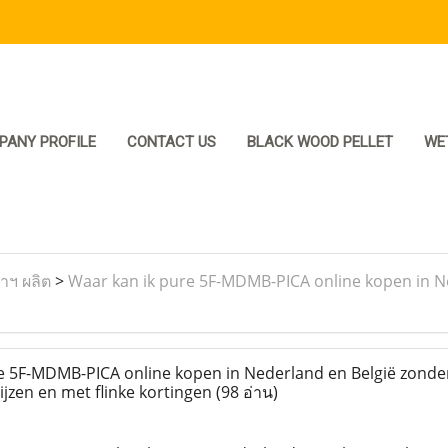
PANY PROFILE
CONTACT US
BLACK WOOD PELLET
WE
ราฯ ผลิต
>
Waar kan ik pure 5F-MDMB-PICA online kopen in Ne
 5F-MDMB-PICA online kopen in Nederland en België zonder
ijzen en met flinke kortingen
(98 อ่าน)