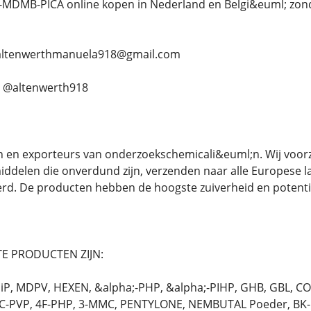
-MDMB-PICA online kopen in Nederland en Belgi&euml; zond
....... altenwerthmanuela918@gmail.com
;. @altenwerth918
n en exporteurs van onderzoekschemicali&euml;n. Wij voorz
ddelen die onverdund zijn, verzenden naar alle Europese 
erd. De producten hebben de hoogste zuiverheid en potent
E PRODUCTEN ZIJN:
P, MDPV, HEXEN, &alpha;-PHP, &alpha;-PIHP, GHB, GBL, C
C-PVP, 4F-PHP, 3-MMC, PENTYLONE, NEMBUTAL Poeder, BK-E