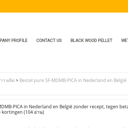
PANY PROFILE
CONTACT US
BLACK WOOD PELLET
WE
ราฯ ผลิต
>
Bestel pure 5F-MDMB-PICA in Nederland en België 
DMB-PICA in Nederland en België zonder recept, tegen bet
e kortingen
(104 อ่าน)