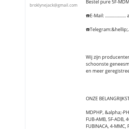
Bestel pure 5F-MDMB
broklynejack@gmail.com
☎️E-Mail: ...........
☎️Telegram:&hellip
Wij zijn producente
schoonste geneesmi
en meer geregistre
ONZE BELANGRIJKST
MDPHP, &alpha;-PHi
FUB-AMB, 5F-ADB, 4
FUBINACA, 4-MMC, 