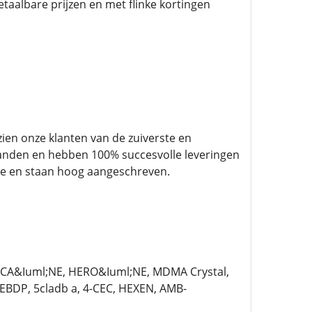
aalbare prijzen en met flinke kortingen
ien onze klanten van de zuiverste en
landen en hebben 100% succesvolle leveringen
ie en staan hoog aangeschreven.
OCA&Iuml;NE, HERO&Iuml;NE, MDMA Crystal,
BDP, 5cladb a, 4-CEC, HEXEN, AMB-