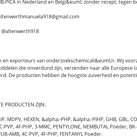
-PICA in Nederland en Belgi&euml; zonder recept, tegen bet
....... altenwerthmanuela918@gmail.com
;. @altenwerth918
n en exporteurs van onderzoekschemicali&euml;n. Wij voorz
ddelen die onverdund zijn, verzenden naar alle Europese 
erd. De producten hebben de hoogste zuiverheid en potent
E PRODUCTEN ZIJN:
P, MDPV, HEXEN, &alpha;-PHP, &alpha;-PIHP, GHB, GBL, C
C-PVP, 4F-PHP, 3-MMC, PENTYLONE, NEMBUTAL Poeder, BK-E
FUB-AMB, 4C-PVP, 4F-PHP, FENTANYL Poeder.