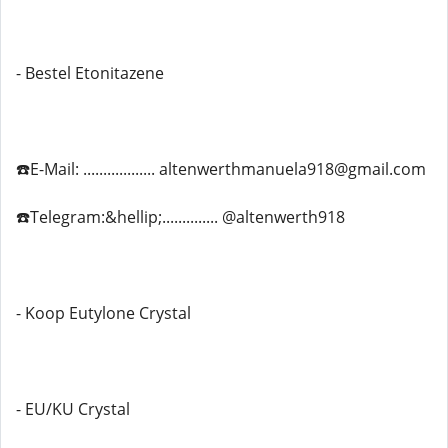
- Bestel Etonitazene
☎️E-Mail: .................. altenwerthmanuela918@gmail.com
☎️Telegram:&hellip;.............. @altenwerth918
- Koop Eutylone Crystal
- EU/KU Crystal