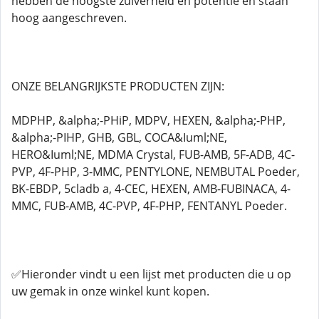
hebben de hoogste zuiverheid en potentie en staan
hoog aangeschreven.
ONZE BELANGRIJKSTE PRODUCTEN ZIJN:
MDPHP, &alpha;-PHiP, MDPV, HEXEN, &alpha;-PHP,
&alpha;-PIHP, GHB, GBL, COCA&Iuml;NE,
HERO&Iuml;NE, MDMA Crystal, FUB-AMB, 5F-ADB, 4C-
PVP, 4F-PHP, 3-MMC, PENTYLONE, NEMBUTAL Poeder,
BK-EBDP, 5cladb a, 4-CEC, HEXEN, AMB-FUBINACA, 4-
MMC, FUB-AMB, 4C-PVP, 4F-PHP, FENTANYL Poeder.
✅Hieronder vindt u een lijst met producten die u op
uw gemak in onze winkel kunt kopen.