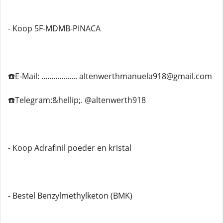
- Koop 5F-MDMB-PINACA
☎️E-Mail: .................. altenwerthmanuela918@gmail.com
☎️Telegram:&hellip;. @altenwerth918
- Koop Adrafinil poeder en kristal
- Bestel Benzylmethylketon (BMK)