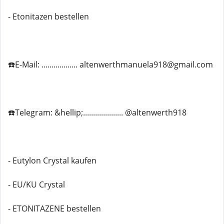
- Etonitazen bestellen
☎️E-Mail: .................. altenwerthmanuela918@gmail.com
☎️Telegram: &hellip;.................... @altenwerth918
- Eutylon Crystal kaufen
- EU/KU Crystal
- ETONITAZENE bestellen