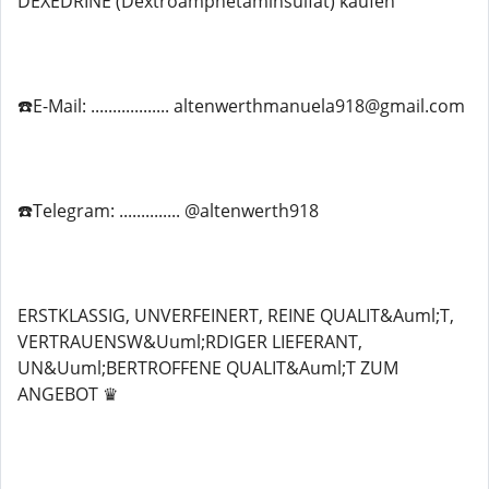
DEXEDRINE (Dextroamphetaminsulfat) kaufen
☎️E-Mail: .................. altenwerthmanuela918@gmail.com
☎️Telegram: .............. @altenwerth918
ERSTKLASSIG, UNVERFEINERT, REINE QUALIT&Auml;T,
VERTRAUENSW&Uuml;RDIGER LIEFERANT,
UN&Uuml;BERTROFFENE QUALIT&Auml;T ZUM
ANGEBOT ♛