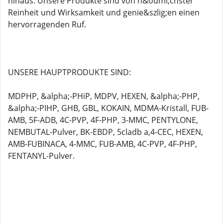
hinaus. Unsere Produkte sind von h&ouml;chster
Reinheit und Wirksamkeit und genie&szlig;en einen
hervorragenden Ruf.
UNSERE HAUPTPRODUKTE SIND:
MDPHP, &alpha;-PHiP, MDPV, HEXEN, &alpha;-PHP,
&alpha;-PIHP, GHB, GBL, KOKAIN, MDMA-Kristall, FUB-
AMB, 5F-ADB, 4C-PVP, 4F-PHP, 3-MMC, PENTYLONE,
NEMBUTAL-Pulver, BK-EBDP, 5cladb a,4-CEC, HEXEN,
AMB-FUBINACA, 4-MMC, FUB-AMB, 4C-PVP, 4F-PHP,
FENTANYL-Pulver.