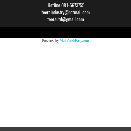
Hotline 081-5673755
teeraindustry@hotmail.com
teerautd@gmail.com
Copy right by makewebeasy.com
Powered by
MakeWebEasy.com