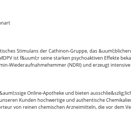
nnart
tisches Stimulans der Cathinon-Gruppe, das &uuml;blicherwe
. MDPV ist f&uuml;r seine starken psychoaktiven Effekte bek
in-Wiederaufnahmehemmer (NDRI) und erzeugt intensive E
l&auml;ssige Online-Apotheke und bieten ausschlie&szlig;li
s, unseren Kunden hochwertige und authentische Chemikalien
rteur von reinen chemischen Arzneimitteln, die vor dem Ve