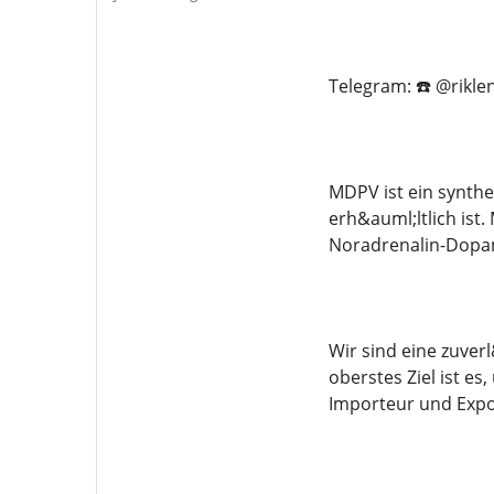
Telegram: ☎️ @rikle
MDPV ist ein synthe
erh&auml;ltlich ist
Noradrenalin-Dopam
Wir sind eine zuver
oberstes Ziel ist e
Importeur und Expo