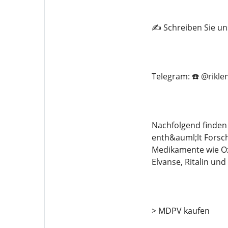
✍️ Schreiben Sie un
Telegram: ☎️ @rikle
Nachfolgend finden 
enth&auml;lt Forsch
Medikamente wie Ox
Elvanse, Ritalin und
> MDPV kaufen