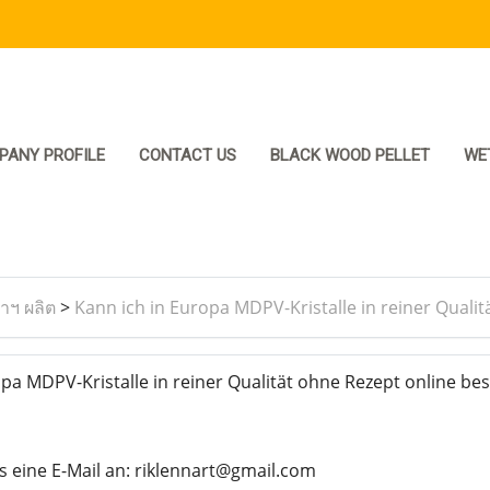
PANY PROFILE
CONTACT US
BLACK WOOD PELLET
WE
ราฯ ผลิต
>
Kann ich in Europa MDPV-Kristalle in reiner Qualit
a MDPV-Kristalle in reiner Qualität ohne Rezept online bes
s eine E-Mail an: riklennart@gmail.com