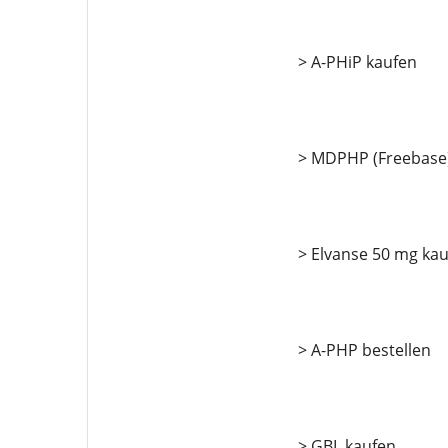
> A-PHiP kaufen
> MDPHP (Freebase)
> Elvanse 50 mg ka
> A-PHP bestellen
> GBL kaufen