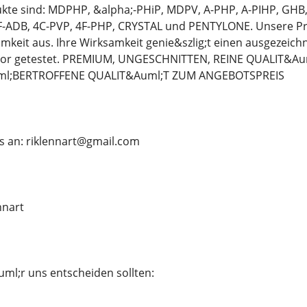
te sind: MDPHP, &alpha;-PHiP, MDPV, A-PHP, A-PIHP, GHB
-ADB, 4C-PVP, 4F-PHP, CRYSTAL und PENTYLONE. Unsere Pr
mkeit aus. Ihre Wirksamkeit genie&szlig;t einen ausgezeich
bor getestet. PREMIUM, UNGESCHNITTEN, REINE QUALIT&
ml;BERTROFFENE QUALIT&Auml;T ZUM ANGEBOTSPREIS
s an: riklennart@gmail.com
nnart
ml;r uns entscheiden sollten: