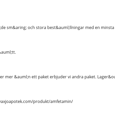
;de sm&aring; och stora best&auml;llningar med en minsta 
&auml;tt.
r mer &auml;n ett paket erbjuder vi andra paket. Lager&ou
/vaxjoapotek.com/produkt/amfetamin/