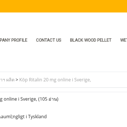
PANY PROFILE
CONTACT US
BLACK WOOD PELLET
WE
ราฯ ผลิต
>
Köp Ritalin 20 mg online i Sverige,
 online i Sverige,
(105 อ่าน)
&auml;ngligt i Tyskland