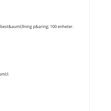
best&auml;llning p&aring; 100 enheter.
ml;l: