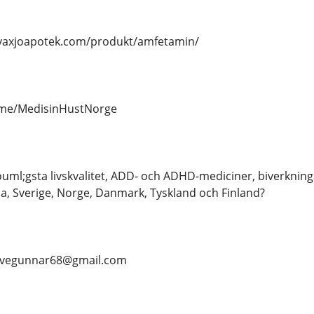
/vaxjoapotek.com/produkt/amfetamin/
t.me/MedisinHustNorge
ml;gsta livskvalitet, ADD- och ADHD-mediciner, biverkningar
, Sverige, Norge, Danmark, Tyskland och Finland?
- Stevegunnar68@gmail.com