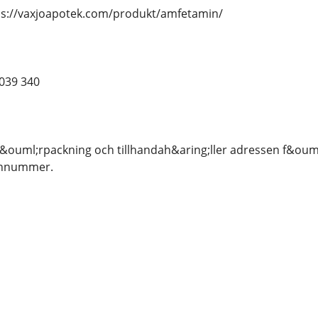
tps://vaxjoapotek.com/produkt/amfetamin/
039 340
 f&ouml;rpackning och tillhandah&aring;ller adressen f&oum
onnummer.