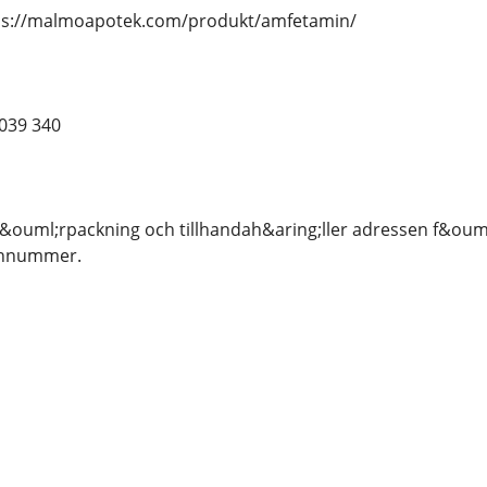
ttps://malmoapotek.com/produkt/amfetamin/
039 340
 f&ouml;rpackning och tillhandah&aring;ller adressen f&oum
onnummer.