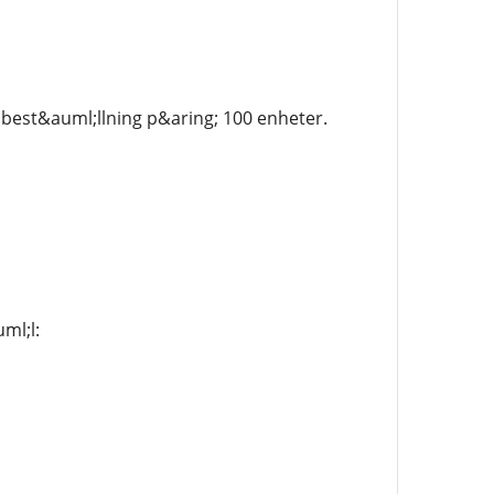
best&auml;llning p&aring; 100 enheter.
ml;l: