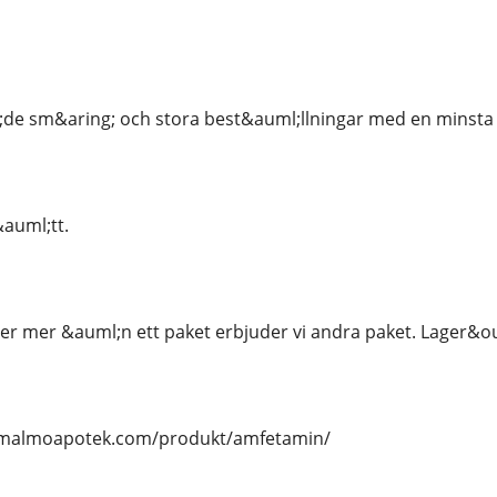
;de sm&aring; och stora best&auml;llningar med en minsta 
&auml;tt.
r mer &auml;n ett paket erbjuder vi andra paket. Lager&ou
//malmoapotek.com/produkt/amfetamin/