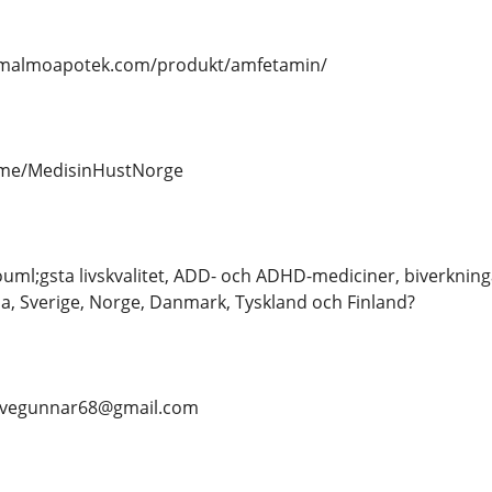
//malmoapotek.com/produkt/amfetamin/
t.me/MedisinHustNorge
ml;gsta livskvalitet, ADD- och ADHD-mediciner, biverkningar
, Sverige, Norge, Danmark, Tyskland och Finland?
- Stevegunnar68@gmail.com