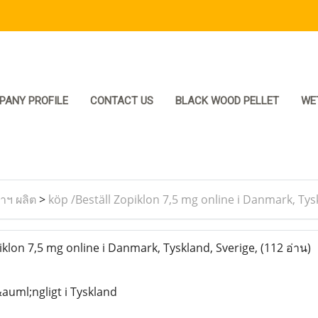
PANY PROFILE
CONTACT US
BLACK WOOD PELLET
WE
ราฯ ผลิต
>
köp /Beställ Zopiklon 7,5 mg online i Danmark, Tys
klon 7,5 mg online i Danmark, Tyskland, Sverige,
(112 อ่าน)
&auml;ngligt i Tyskland