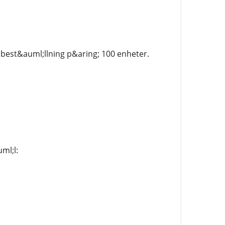
best&auml;llning p&aring; 100 enheter.
ml;l: