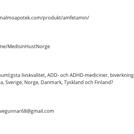
//malmoapotek.com/produkt/amfetamin/
t.me/MedisinHustNorge
ml;gsta livskvalitet, ADD- och ADHD-mediciner, biverkningar
, Sverige, Norge, Danmark, Tyskland och Finland?
- Stevegunnar68@gmail.com