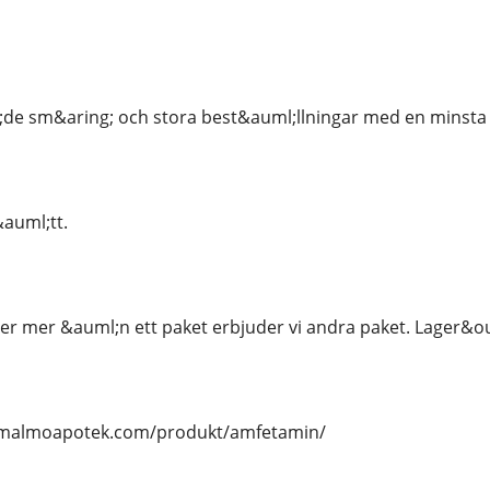
;de sm&aring; och stora best&auml;llningar med en minsta 
&auml;tt.
r mer &auml;n ett paket erbjuder vi andra paket. Lager&ou
//malmoapotek.com/produkt/amfetamin/