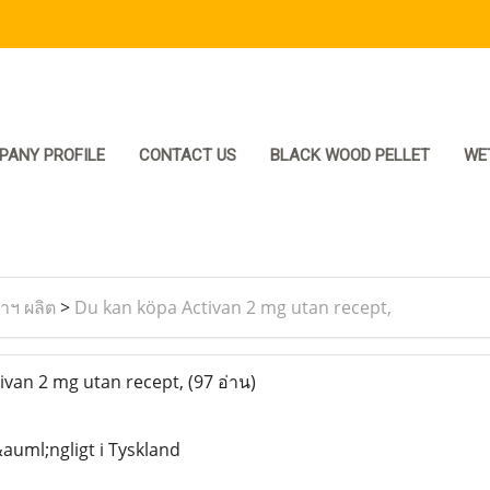
PANY PROFILE
CONTACT US
BLACK WOOD PELLET
WE
ราฯ ผลิต
>
Du kan köpa Activan 2 mg utan recept,
ivan 2 mg utan recept,
(97 อ่าน)
&auml;ngligt i Tyskland