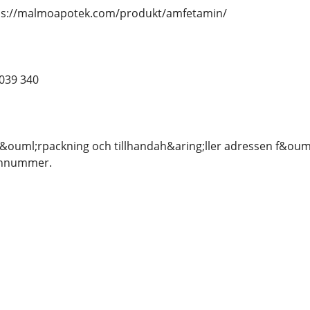
ttps://malmoapotek.com/produkt/amfetamin/
039 340
 f&ouml;rpackning och tillhandah&aring;ller adressen f&oum
onnummer.