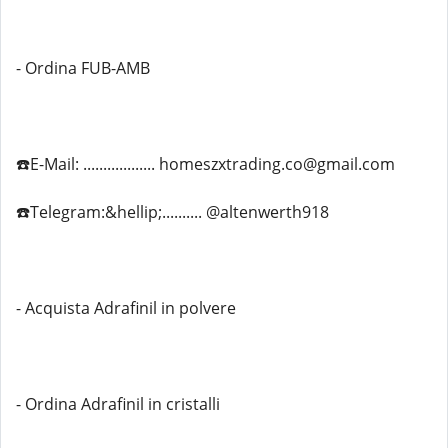
- Ordina FUB-AMB
☎️E-Mail: .................. homeszxtrading.co@gmail.com
☎️Telegram:&hellip;.......... @altenwerth918
- Acquista Adrafinil in polvere
- Ordina Adrafinil in cristalli