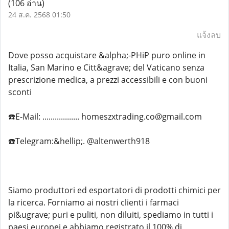
(106 อ่าน)
24 ส.ค. 2568 01:50
แจ้งลบ
Dove posso acquistare &alpha;-PHiP puro online in
Italia, San Marino e Citt&agrave; del Vaticano senza
prescrizione medica, a prezzi accessibili e con buoni
sconti
☎️E-Mail: .................. homeszxtrading.co@gmail.com
☎️Telegram:&hellip;. @altenwerth918
Siamo produttori ed esportatori di prodotti chimici per
la ricerca. Forniamo ai nostri clienti i farmaci
pi&ugrave; puri e puliti, non diluiti, spediamo in tutti i
paesi europei e abbiamo registrato il 100% di