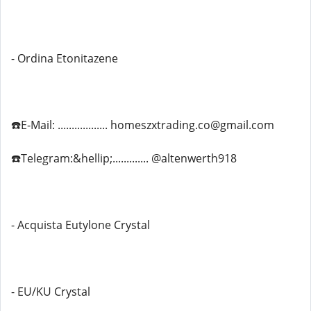
- Ordina Etonitazene
☎️E-Mail: .................. homeszxtrading.co@gmail.com
☎️Telegram:&hellip;............. @altenwerth918
- Acquista Eutylone Crystal
- EU/KU Crystal