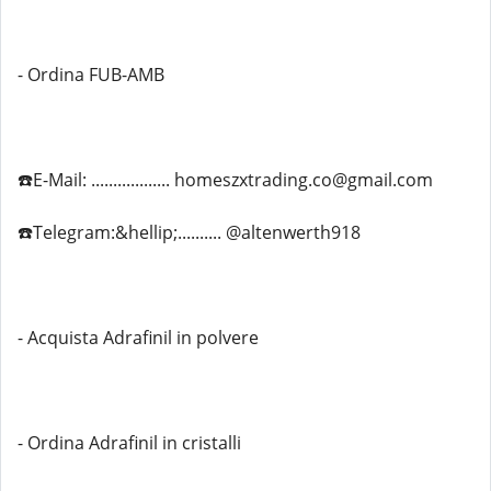
- Ordina FUB-AMB
☎️E-Mail: .................. homeszxtrading.co@gmail.com
☎️Telegram:&hellip;.......... @altenwerth918
- Acquista Adrafinil in polvere
- Ordina Adrafinil in cristalli