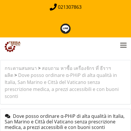
021307863
กระดานสนทนา
>
สอบถาม หาซื้อ เครื่องจักร ที่ ธีราฯ
ผลิต
>
Dove posso ordinare α-PHiP di alta qualità in
Italia, San Marino e Città del Vaticano senza
prescrizione medica, a prezzi accessibili e con buoni
sconti
Dove posso ordinare α-PHiP di alta qualità in Italia,
San Marino e Città del Vaticano senza prescrizione
medica, a prezzi accessibili e con buoni sconti