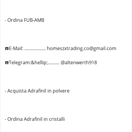
- Ordina FUB-AMB
☎️E-Mail: .................. homeszxtrading.co@gmail.com
☎️Telegram:&hellip;.......... @altenwerth918
- Acquista Adrafinil in polvere
- Ordina Adrafinil in cristalli