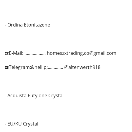
- Ordina Etonitazene
☎️E-Mail: .................. homeszxtrading.co@gmail.com
☎️Telegram:&hellip;............. @altenwerth918
- Acquista Eutylone Crystal
- EU/KU Crystal