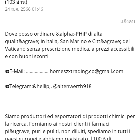
(103 อ่าน)
24 ส.ค. 2568 01:46
แจ้งลบ
Dove posso ordinare &alpha;-PHiP di alta
qualit&agrave; in Italia, San Marino e Citt&agrave; del
Vaticano senza prescrizione medica, a prezzi accessibili
e con buoni sconti
☎️E-Mail: .................. homeszxtrading.co@gmail.com
☎️Telegram:&hellip;. @altenwerth918
Siamo produttori ed esportatori di prodotti chimici per
la ricerca. Forniamo ai nostri clienti i farmaci
pi&ugrave; puri e puliti, non diluiti, spediamo in tutti i
paesi europei e abbiamo registrato il 100% di