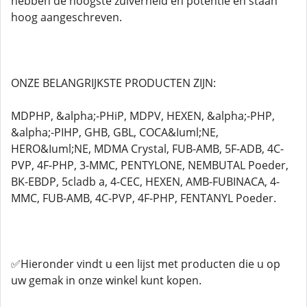
hebben de hoogste zuiverheid en potentie en staan
hoog aangeschreven.
ONZE BELANGRIJKSTE PRODUCTEN ZIJN:
MDPHP, &alpha;-PHiP, MDPV, HEXEN, &alpha;-PHP,
&alpha;-PIHP, GHB, GBL, COCA&Iuml;NE,
HERO&Iuml;NE, MDMA Crystal, FUB-AMB, 5F-ADB, 4C-
PVP, 4F-PHP, 3-MMC, PENTYLONE, NEMBUTAL Poeder,
BK-EBDP, 5cladb a, 4-CEC, HEXEN, AMB-FUBINACA, 4-
MMC, FUB-AMB, 4C-PVP, 4F-PHP, FENTANYL Poeder.
✅Hieronder vindt u een lijst met producten die u op
uw gemak in onze winkel kunt kopen.