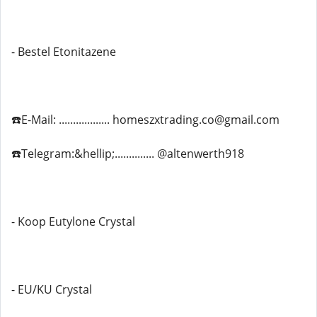
- Bestel Etonitazene
☎️E-Mail: .................. homeszxtrading.co@gmail.com
☎️Telegram:&hellip;.............. @altenwerth918
- Koop Eutylone Crystal
- EU/KU Crystal