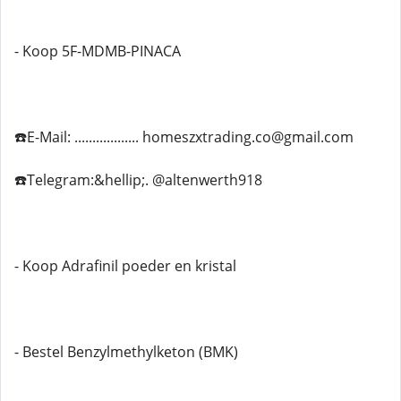
- Koop 5F-MDMB-PINACA
☎️E-Mail: .................. homeszxtrading.co@gmail.com
☎️Telegram:&hellip;. @altenwerth918
- Koop Adrafinil poeder en kristal
- Bestel Benzylmethylketon (BMK)